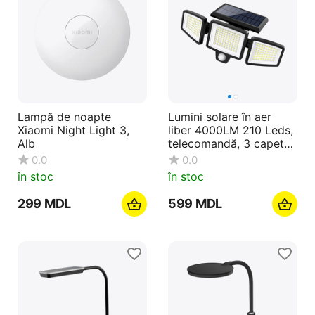
Lampă de noapte
Lumini solare în aer
Xiaomi Night Light 3,
liber 4000LM 210 Leds,
Alb
telecomandă, 3 capete
reglabile, lumini cu
0.0
0.0
senzor de mișcare, IP65
în stoc
în stoc
impermeabil, negru
‍299‍
MDL
‍599‍
MDL