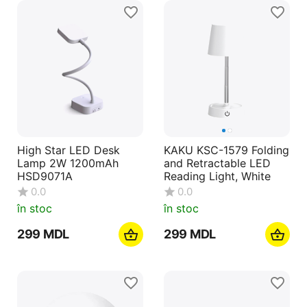
High Star LED Desk
KAKU KSC-1579 Folding
Lamp 2W 1200mAh
and Retractable LED
HSD9071A
Reading Light, White
0.0
0.0
în stoc
în stoc
‍299‍
MDL
‍299‍
MDL