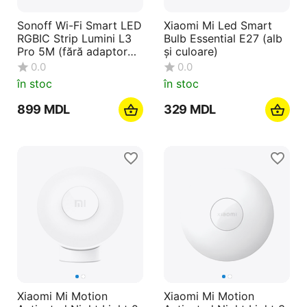
Sonoff Wi-Fi Smart LED
Xiaomi Mi Led Smart
RGBIC Strip Lumini L3
Bulb Essential E27 (alb
Pro 5M (fără adaptor
și culoare)
AC)
0.0
0.0
în stoc
în stoc
‍899‍
MDL
‍329‍
MDL
Xiaomi Mi Motion
Xiaomi Mi Motion