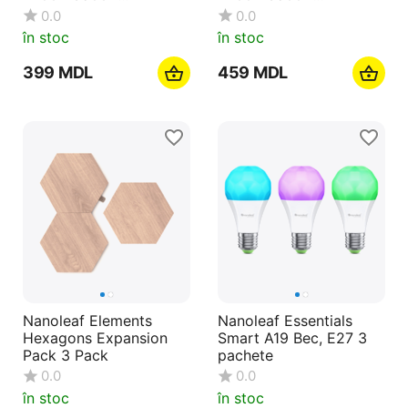
RCB+C+W, 1055lm,
RCB+C+W, 1400lm,
0.0
0.0
Beam Angle 120°, 9W
Beam Angle 120°, 12W
în stoc
în stoc
‍399‍
MDL
‍459‍
MDL
Nanoleaf Elements
Nanoleaf Essentials
Hexagons Expansion
Smart A19 Bec, E27 3
Pack 3 Pack
pachete
0.0
0.0
în stoc
în stoc