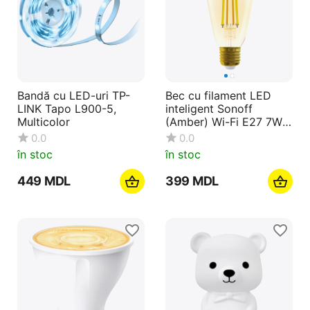
Bandă cu LED-uri TP-
Bec cu filament LED
LINK Tapo L900-5,
inteligent Sonoff
Multicolor
(Amber) Wi-Fi E27 7W
700Lm (B02-F-ST64)
0.0
0.0
în stoc
în stoc
‍449‍
MDL
‍399‍
MDL