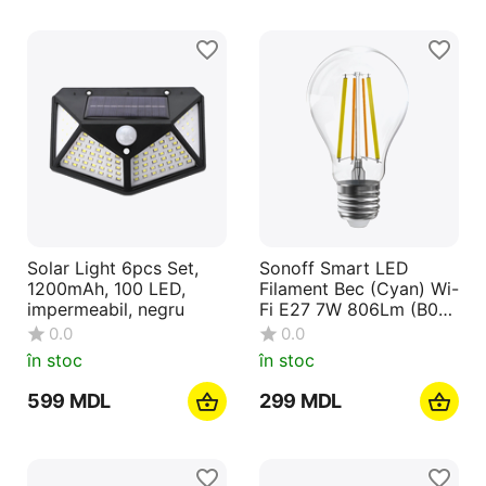
Solar Light 6pcs Set,
Sonoff Smart LED
1200mAh, 100 LED,
Filament Bec (Cyan) Wi-
impermeabil, negru
Fi E27 7W 806Lm (B02-
F-A60)
0.0
0.0
în stoc
în stoc
‍599‍
MDL
‍299‍
MDL