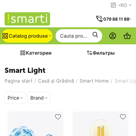
RO
079 88 11 88
Catalog produse
Категории
Фильтры
Smart Light
Pagina start
/
Casă și Grădină
/
Smart Home
/
Smart Li
Price
Brand