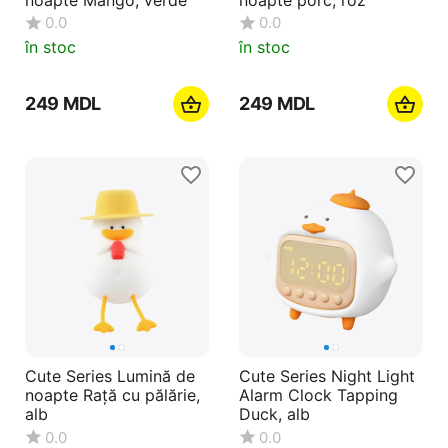
0.0
0.0
în stoc
în stoc
‍249‍
MDL
‍249‍
MDL
Cute Series Lumină de
Cute Series Night Light
noapte Rață cu pălărie,
Alarm Clock Tapping
alb
Duck, alb
0.0
0.0