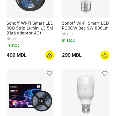
Sonoff Wi-Fi Smart LED
Sonoff Wi-Fi Smart LED
RGB Strip Lumini L3 5M
RGBCW Bec 9W 806Lm
(fără adaptor AC)
0.0
0.0
în stoc
în stoc
‍499‍
MDL
‍299‍
MDL