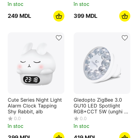
în stoc
în stoc
‍249‍
MDL
‍399‍
MDL
Cute Series Night Light
Gledopto ZigBee 3.0
Alarm Clock Tapping
GU10 LED Spotlight
Shy Rabbit, alb
RGB+CCT 5W (unghi de
rază 30°, 450lm,
0.0
0.0
CRI>80) (GL-S-006P)
în stoc
în stoc
‍399‍
MDL
‍419‍
MDL