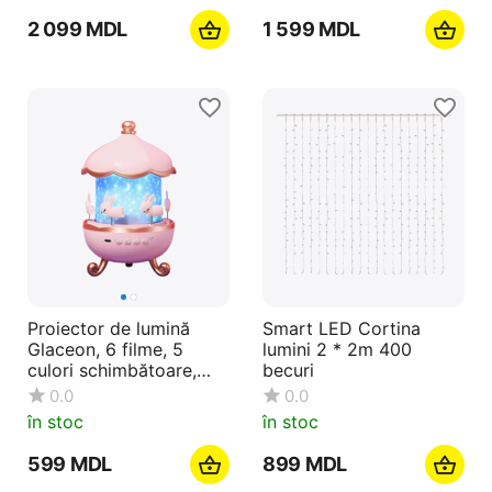
2 099
MDL
1 599
MDL
Proiector de lumină
Smart LED Cortina
Glaceon, 6 filme, 5
lumini 2 * 2m 400
culori schimbătoare,
becuri
iepurași proiector de
0.0
0.0
lumină de noapte
în stoc
în stoc
pentru copii
‍599‍
MDL
‍899‍
MDL