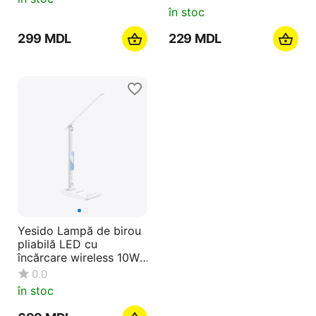
în stoc
‍299‍
MDL
‍229‍
MDL
Yesido Lampă de birou
pliabilă LED cu
încărcare wireless 10W,
5 moduri de iluminare,
0.0
alb
în stoc