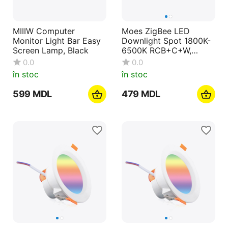
MIIIW Computer
Moes ZigBee LED
Monitor Light Bar Easy
Downlight Spot 1800K-
Screen Lamp, Black
6500K RCB+C+W,
420lm, Beam Angle
0.0
0.0
120°, 6W
în stoc
în stoc
‍599‍
MDL
‍479‍
MDL