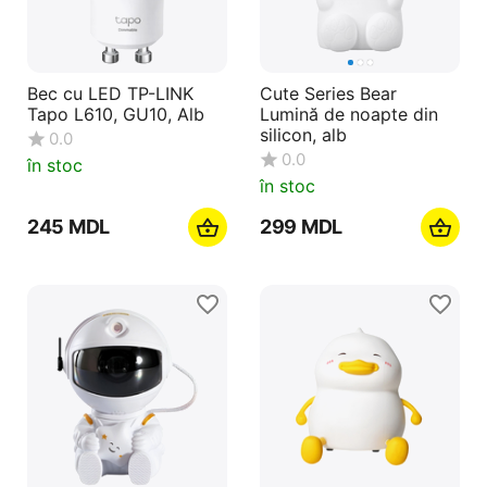
Bec cu LED TP-LINK
Cute Series Bear
Tapo L610, GU10, Alb
Lumină de noapte din
silicon, alb
0.0
0.0
în stoc
în stoc
‍245‍
MDL
‍299‍
MDL