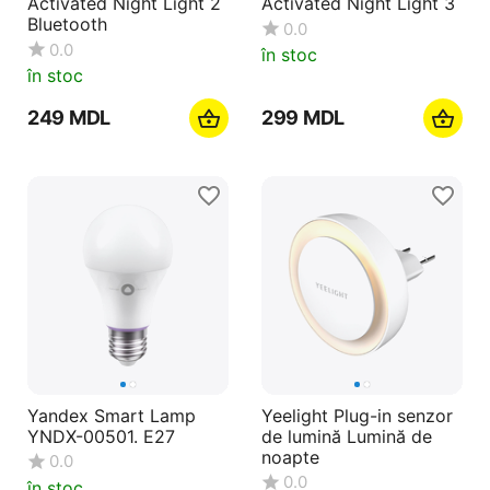
Activated Night Light 2
Activated Night Light 3
Bluetooth
0.0
0.0
în stoc
în stoc
‍249‍
MDL
‍299‍
MDL
Yandex Smart Lamp
Yeelight Plug-in senzor
YNDX-00501. E27
de lumină Lumină de
noapte
0.0
0.0
în stoc