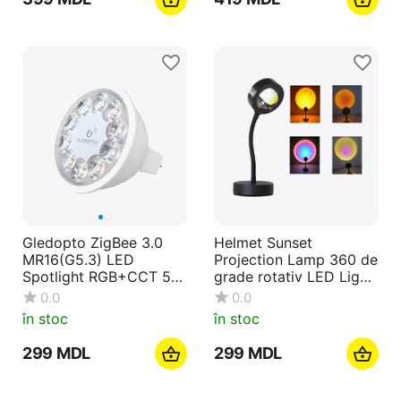
Gledopto ZigBee 3.0
Helmet Sunset
MR16(G5.3) LED
Projection Lamp 360 de
Spotlight RGB+CCT 5W
grade rotativ LED Light,
(unghi de rază 30°,
Mix Color
0.0
0.0
500lm, CRI>80) (GL-S-
în stoc
în stoc
014P)
‍299‍
MDL
‍299‍
MDL