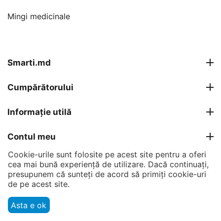
Mingi medicinale
Smarti.md
Cumpărătorului
Informație utilă
Contul meu
Cookie-urile sunt folosite pe acest site pentru a oferi
Contacte
cea mai bună experiență de utilizare. Dacă continuați,
presupunem că sunteți de acord să primiți cookie-uri
de pe acest site.
© 2007 - 2026 Smarti Computer SRL.
Asta e ok