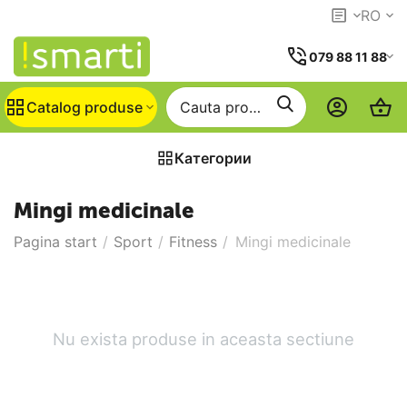
RO
079 88 11 88
Catalog produse
Категории
Mingi medicinale
Pagina start
/
Sport
/
Fitness
/
Mingi medicinale
Nu exista produse in aceasta sectiune