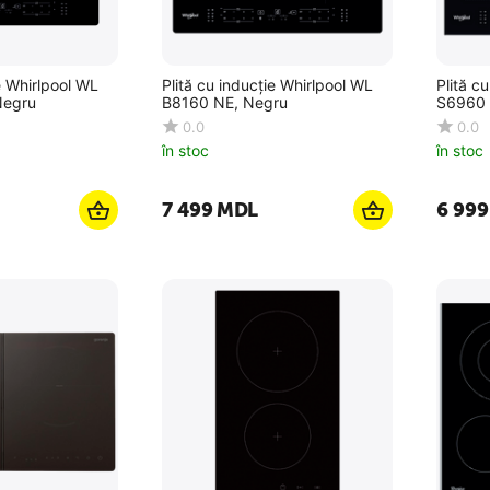
e Whirlpool WL
Plită cu inducție Whirlpool WL
Plită c
Negru
B8160 NE, Negru
S6960 
0.0
0.0
în stoc
în stoc
7 499
MDL
6 999