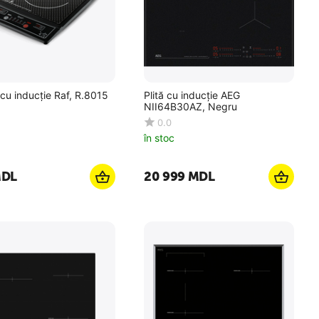
cu inducție Raf, R.8015
Plită cu inducție AEG
NII64B30AZ, Negru
0.0
în stoc
DL
20 999
MDL