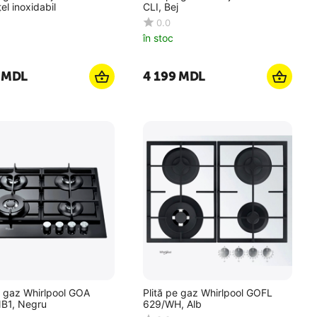
el inoxidabil
CLI, Bej
0.0
în stoc
MDL
4 199
MDL
e gaz Whirlpool GOA
Plită pe gaz Whirlpool GOFL
B1, Negru
629/WH, Alb