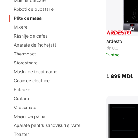
Multifierbătoare
Roboti de bucatarie
Plite de masă
Mixere
Râşniţe de cafea
Ardesto
Aparate de îngheţată
0.0
Thermopot
în stoc
Storcatoare
Maşini de tocat carne
1 899
MDL
Ceainice electrice
Friteuze
Gratare
Vacuumator
Maşini de pâine
Aparate pentru sandvişuri și vafe
Toaster