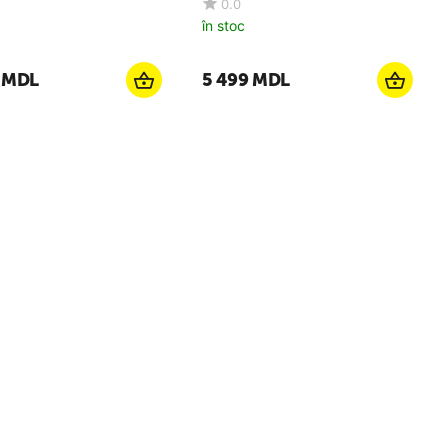
0.0
în stoc
MDL
5 499
MDL