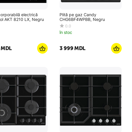
corporabilă electrică
Plită pe gaz Candy
ool AKT 8210 LX, Negru
CHG6BF4WPBB, Negru
0.0
în stoc
MDL
3 999
MDL