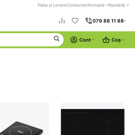
Plata și Livrare
Contacte
Informatie
Română
079 88 11 88
Cont
Coș