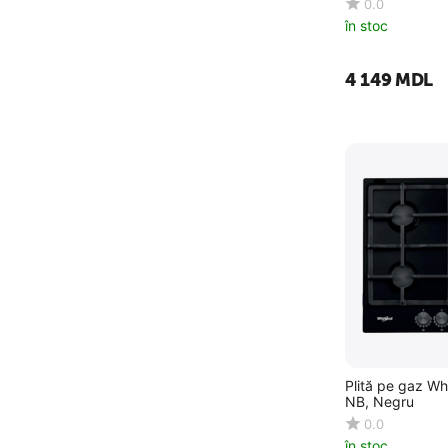
0.0
în stoc
4 149
MDL
Plită pe gaz Wh
NB, Negru
0.0
în stoc