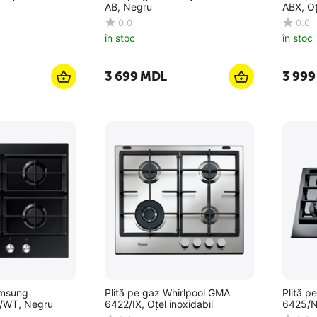
AB, Negru
ABX, Oț
0.0
0.0
în stoc
în stoc
3 699
MDL
3 999
amsung
Plită pe gaz Whirlpool GMA
Plită p
WT, Negru
6422/IX, Oțel inoxidabil
6425/N