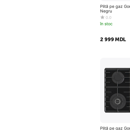
Plită pe gaz Go
Negru
0.0
în stoc
2 999
MDL
Plită pe gaz G