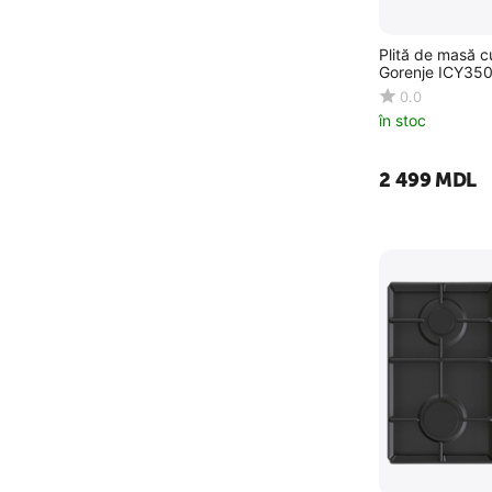
Plită de masă c
Gorenje ICY35
0.0
în stoc
2 499
MDL