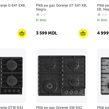
renje G 641 EXB,
Plită pe gaz Gorenje GT 641 KB,
Plită 
Negru
EB, Ne
0.0
0.0
în stoc
în stoc
3 599
MDL
4 999
orenje GTW 642
Plită pe gaz Gorenje GW 642
Plită p