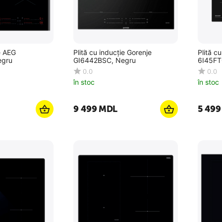
e AEG
Plită cu inducție Gorenje
Plită c
egru
GI6442BSC, Negru
6I45FT
0.0
0.0
în stoc
în stoc
9 499
MDL
5 499