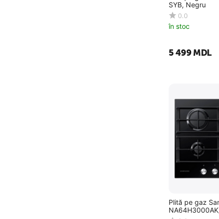
SYB, Negru
0.0
în stoc
5 499
MDL
Plită pe gaz S
NA64H3000AK/