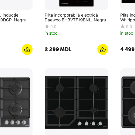
u inducție
Plita incorporabilă electrică
Plita in
00DGP, Negru
Daewoo BH3VTF19BNL, Negru
Whirlp
0.0
0.0
în stoc
în stoc
2 299
MDL
4 499