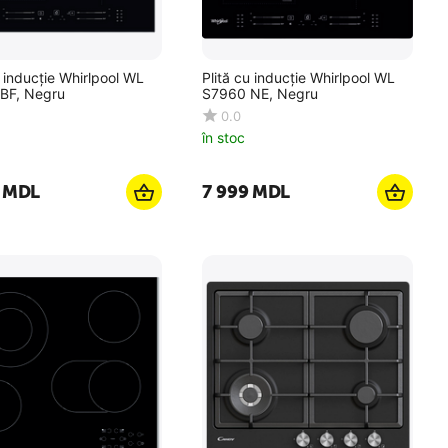
u inducție Whirlpool WL
Plită cu inducție Whirlpool WL
BF, Negru
S7960 NE, Negru
0.0
în stoc
MDL
7 999
MDL