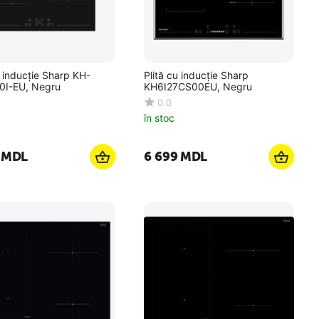
u inducție Sharp KH-
Plită cu inducție Sharp
0I-EU, Negru
KH6I27CS00EU, Negru
0.0
în stoc
MDL
6 699
MDL