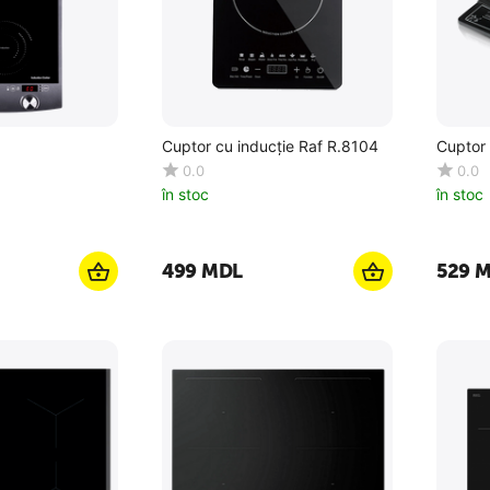
Cuptor cu inducție Raf R.8104
Cuptor 
0.0
0.0
în stoc
în stoc
‍499‍
MDL
‍529‍
M