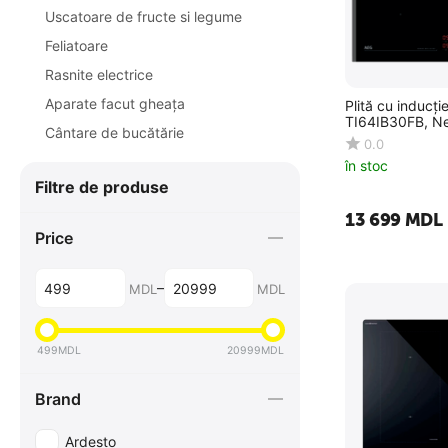
Uscatoare de fructe si legume
Feliatoare
Rasnite electrice
Aparate facut gheața
Plită cu inducți
TI64IB30FB, N
Cântarе de bucătărie
0.0
în stoc
Filtre de produse
13 699
MDL
Price
–
MDL
MDL
499
MDL
20999
MDL
Brand
Ardesto