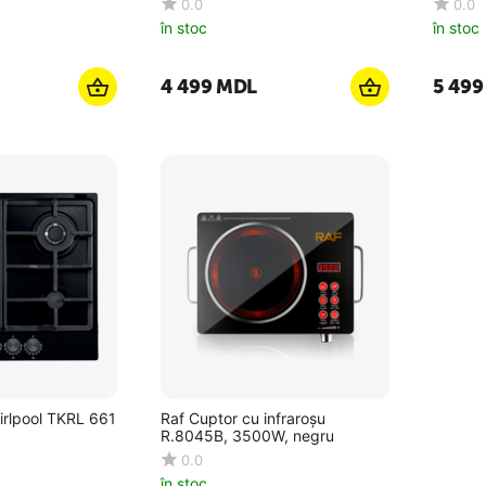
0.0
0.0
în stoc
în stoc
4 499
MDL
5 499
irlpool TKRL 661
Raf Cuptor cu infraroșu
R.8045B, 3500W, negru
0.0
în stoc