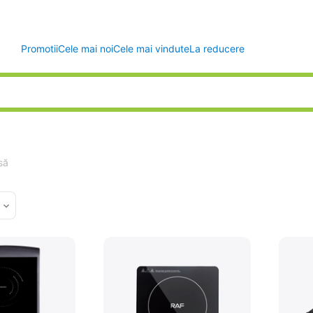
Promotii
Cele mai noi
Cele mai vindute
La reducere
să
d