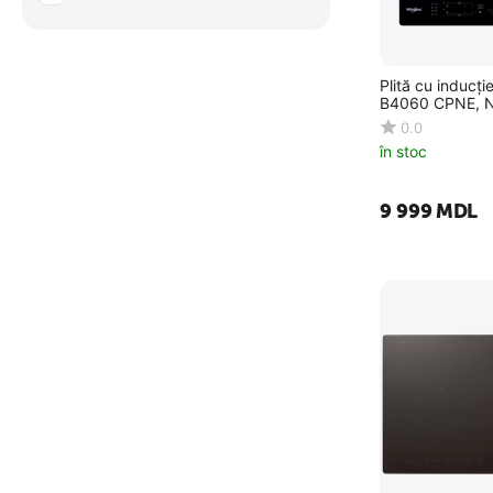
Plită cu inducți
B4060 CPNE, 
0.0
în stoc
9 999
MDL