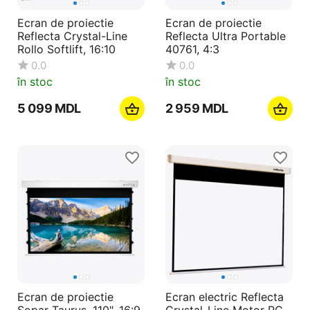
Ecran de proiectie
Ecran de proiectie
Reflecta Crystal-Line
Reflecta Ultra Portable
Rollo Softlift, 16:10
40761, 4:3
0.0
0.0
în stoc
în stoc
5 099
MDL
2 959
MDL
Ecran de proiectie
Ecran electric Reflecta
Sopar Taurus, 110", 16:9
Crystal-Line Motor RC,