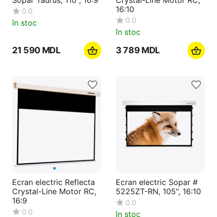
16:10
0.0
0.0
în stoc
în stoc
21 590
MDL
3 789
MDL
Ecran electric Reflecta
Ecran electric Sopar #
Crystal-Line Motor RC,
5225ZT-RN, 105", 16:10
16:9
0.0
0.0
în stoc