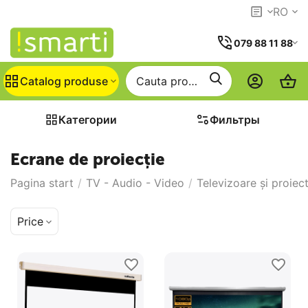
RO
079 88 11 88
Catalog produse
Категории
Фильтры
Ecrane de proiecție
Pagina start
/
TV - Audio - Video
/
Televizoare și proiec
Price