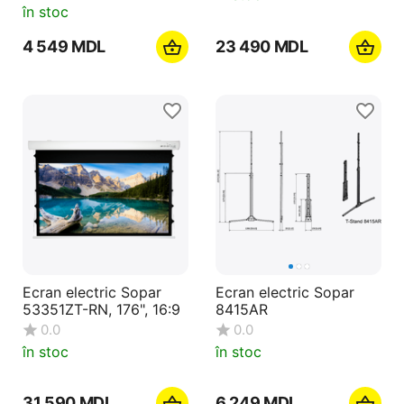
în stoc
4 549
MDL
23 490
MDL
Ecran electric Sopar
Ecran electric Sopar
53351ZT-RN, 176", 16:9
8415AR
0.0
0.0
în stoc
în stoc
31 590
MDL
6 249
MDL