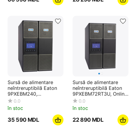
Sursă de alimentare
Sursă de alimentare
neîntreruptibilă Eaton
neîntreruptibilă Eaton
9PXEBM240,
9PXEBM72RT3U, Online,
Turn/Montare pe rafturi
2200VA, Turn/Montare
0.0
0.0
pe rafturi
în stoc
în stoc
35 590
MDL
22 890
MDL