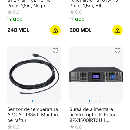
Prize, 1,8m, Negru
Prize, 1,5m, Alb
0.0
0.0
în stoc
în stoc
‍240‍
MDL
‍200‍
MDL
Senzor de temperatura
Sursă de alimentare
APC AP9335T, Montare
neîntreruptibilă Eaton
pe rafturi
9PX1500IRT2U-L,
Online, 1500VA,
0.0
0.0