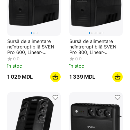
Sursă de alimentare
Sursă de alimentare
neîntreruptibilă SVEN
neîntreruptibilă SVEN
Pro 600, Linear-
Pro 800, Linear-
interactiv, 600VA, Turn
interactiv, 800VA
0.0
0.0
în stoc
în stoc
1 029
MDL
1 339
MDL