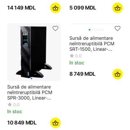
14 149
MDL
5 099
MDL
Sursă de alimentare
neîntreruptibilă PCM
SRT-1500, Linear-
interactiv, 1500VA,
0.0
Montare pe rafturi
în stoc
8 749
MDL
Sursă de alimentare
neîntreruptibilă PCM
SPR-3000, Linear-
interactiv, 3000VA,
0.0
Turn/Montare pe rafturi
în stoc
10 849
MDL