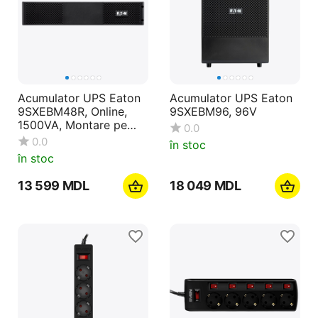
Acumulator UPS Eaton
Acumulator UPS Eaton
9SXEBM48R, Online,
9SXEBM96, 96V
1500VA, Montare pe
0.0
rafturi
0.0
în stoc
în stoc
13 599
MDL
18 049
MDL