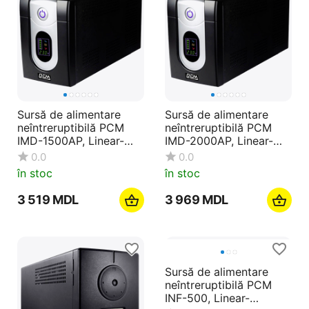
Sursă de alimentare
Sursă de alimentare
neîntreruptibilă PCM
neîntreruptibilă PCM
IMD-1500AP, Linear-
IMD-2000AP, Linear-
interactiv, 1500VA, Turn
interactiv, 2000VA, Turn
0.0
0.0
în stoc
în stoc
3 519
MDL
3 969
MDL