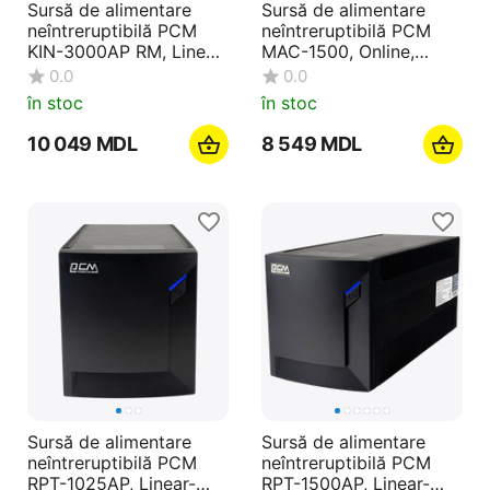
Sursă de alimentare
Sursă de alimentare
neîntreruptibilă PCM
neîntreruptibilă PCM
KIN-3000AP RM, Linear-
MAC-1500, Online,
interactiv, 3000VA,
1500VA, Turn
0.0
0.0
Montare pe rafturi
în stoc
în stoc
10 049
MDL
8 549
MDL
Sursă de alimentare
Sursă de alimentare
neîntreruptibilă PCM
neîntreruptibilă PCM
RPT-1025AP, Linear-
RPT-1500AP, Linear-