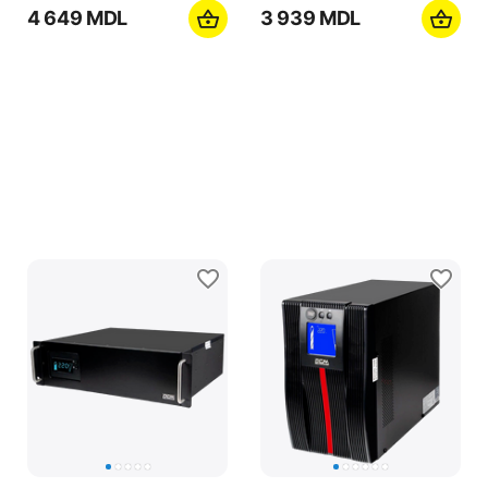
Sursă de alimentare
Sursă de alimentare
neîntreruptibilă PCM
neîntreruptibilă PCM
INR-1100AP, 1100VA,
INR-500AP, , 500VA,
Montare pe rafturi
Montare pe rafturi
0.0
0.0
în stoc
în stoc
4 649
MDL
3 939
MDL