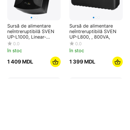
Sursă de alimentare
Sursă de alimentare
neîntreruptibilă SVEN
neîntreruptibilă SVEN
UP-L1000, Linear-
UP-L800, , 800VA,
interactiv, 1000VA
0.0
0.0
în stoc
în stoc
1 409
MDL
1 399
MDL