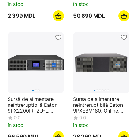
Turn/Montare pe rafturi
în stoc
în stoc
2 399
MDL
50 690
MDL
Sursă de alimentare
Sursă de alimentare
neîntreruptibilă Eaton
neîntreruptibilă Eaton
9PX2200IRT2U-L,
9PXEBM180, Online,
Online, 2200VA,
6000VA, Turn/Montare
0.0
0.0
Turn/Montare pe rafturi
pe rafturi
în stoc
în stoc
66 590
MDL
28 290
MDL