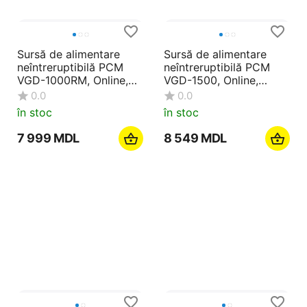
Sursă de alimentare
Sursă de alimentare
neîntreruptibilă PCM
neîntreruptibilă PCM
VGD-1000RM, Online,
VGD-1500, Online,
10000VA, Montare pe
1500VA, Montare pe
0.0
0.0
rafturi
rafturi
în stoc
în stoc
7 999
MDL
8 549
MDL