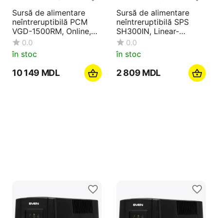
Sursă de alimentare
Sursă de alimentare
neîntreruptibilă PCM
neîntreruptibilă SPS
VGD-1500RM, Online,
SH300IN, Linear-
1500VA, Montare pe
interactiv, 300VA
0.0
0.0
rafturi
în stoc
în stoc
10 149
MDL
2 809
MDL