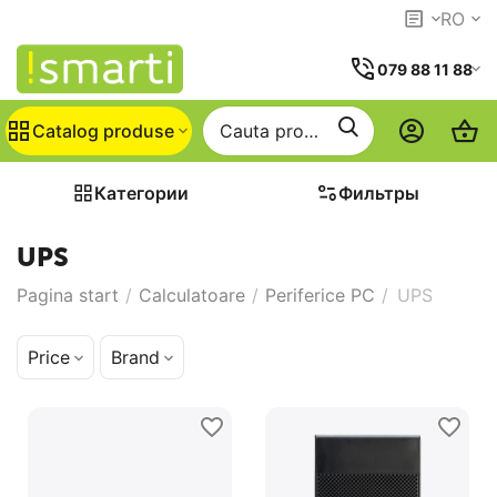
RO
079 88 11 88
Catalog produse
Категории
Фильтры
UPS
Pagina start
/
Calculatoare
/
Periferice PC
/
UPS
Price
Brand