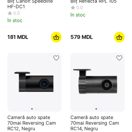
Bliţ Canon Speedlite
Bliţ Reflecta RPL 105
HF-DC1
0.0
0.0
în stoc
în stoc
‍181‍
MDL
‍579‍
MDL
Cameră auto spate
Cameră auto spate
70mai Reversing Cam
70mai Reversing Cam
RC12, Negru
RC14, Negru