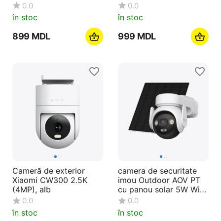
0.0
0.0
în stoc
în stoc
‍899‍
MDL
‍999‍
MDL
Cameră de exterior
camera de securitate
Xiaomi CW300 2.5K
imou Outdoor AOV PT
(4MP), alb
cu panou solar 5W Wi-
Fi+4G 3K 5MP, alb
0.0
0.0
în stoc
în stoc