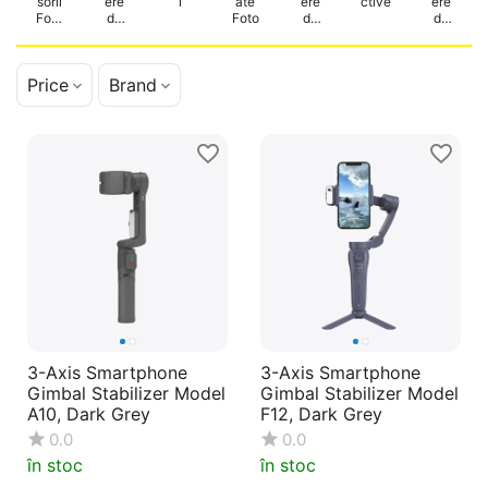
sorii
ere
i
ate
ere
ctive
ere
Foto
de
Foto
de
de
-
acțiu
filma
supr
Vide
ne
t
aveg
o
here
Price
Brand
3-Axis Smartphone
3-Axis Smartphone
Gimbal Stabilizer Model
Gimbal Stabilizer Model
A10, Dark Grey
F12, Dark Grey
0.0
0.0
în stoc
în stoc