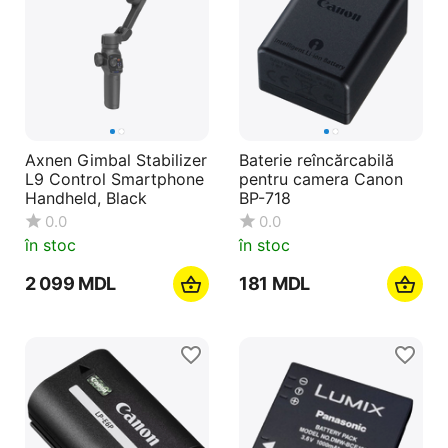
Axnen Gimbal Stabilizer
Baterie reîncărcabilă
L9 Control Smartphone
pentru camera Canon
Handheld, Black
BP-718
0.0
0.0
în stoc
în stoc
2 099
MDL
‍181‍
MDL