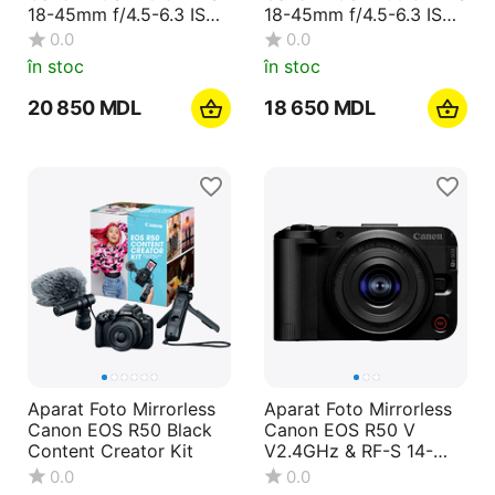
18-45mm f/4.5-6.3 IS
18-45mm f/4.5-6.3 IS
STM KIT
STM & RF-S 55-210mm
0.0
0.0
f/5-7.1 IS STM KIT
în stoc
în stoc
20 850
MDL
18 650
MDL
Aparat Foto Mirrorless
Aparat Foto Mirrorless
Canon EOS R50 Black
Canon EOS R50 V
Content Creator Kit
V2.4GHz & RF-S 14-
30mm f/4-6.3 STM
0.0
0.0