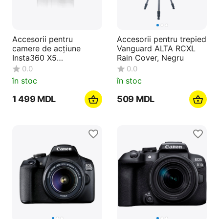
Accesorii pentru
Accesorii pentru trepied
camere de acțiune
Vanguard ALTA RCXL
Insta360 X5
Rain Cover, Negru
Replacement Lens Kit
0.0
0.0
Double, Negru
în stoc
în stoc
1 499
MDL
‍509‍
MDL