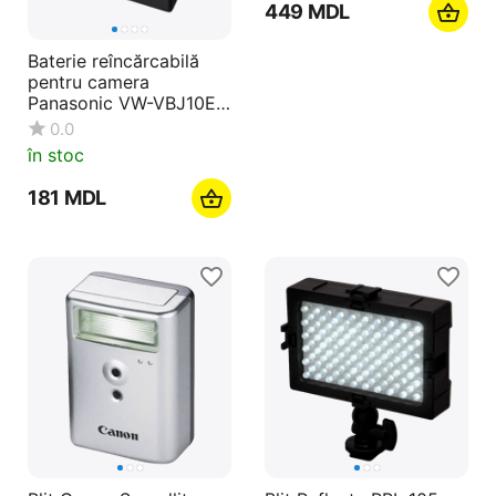
‍449‍
MDL
Baterie reîncărcabilă
pentru camera
Panasonic VW-VBJ10E-
K
0.0
în stoc
‍181‍
MDL