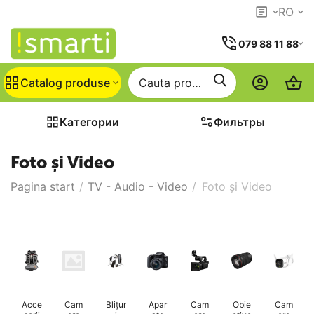
RO
079 88 11 88
Catalog produse
Категории
Фильтры
Foto și Video
Pagina start
/
TV - Audio - Video
/
Foto și Video
Acce
Cam
Blițur
Apar
Cam
Obie
Cam