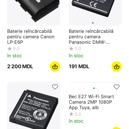
Baterie reîncărcabilă
Baterie reîncărcabilă
pentru camera Canon
pentru camera
LP-E6P
Panasonic DMW-
BCE10E
0.0
0.0
în stoc
în stoc
2 200
MDL
‍191‍
MDL
Bec E27 Wi-Fi Smart
Camera 2MP 1080P
App Tuya, alb
0.0
în stoc