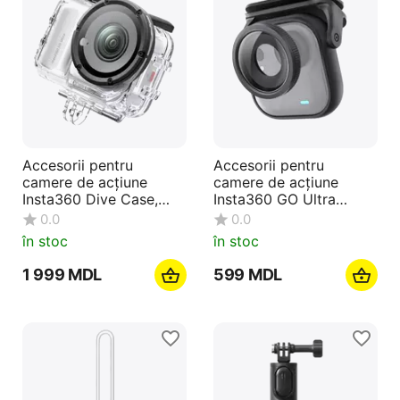
Accesorii pentru
Accesorii pentru
camere de acțiune
camere de acțiune
Insta360 Dive Case,
Insta360 GO Ultra
Transparent
Toddler Titan Kit, Negru
0.0
0.0
în stoc
în stoc
1 999
MDL
‍599‍
MDL