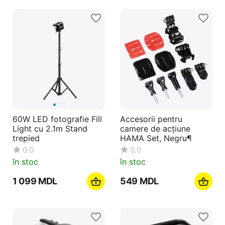
60W LED fotografie Fill
Accesorii pentru
Light cu 2.1m Stand
camere de acțiune
trepied
HAMA Set, Negru¶
0.0
0.0
în stoc
în stoc
1 099
MDL
‍549‍
MDL