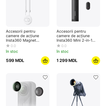
Accesorii pentru
Accesorii pentru
camere de acțiune
camere de acțiune
Insta360 Magnet
Insta360 Mini 2-in-1
Pendant, Alb
Tripod 2.0 Remote Kit,
0.0
0.0
Negru
în stoc
în stoc
‍599‍
MDL
1 299
MDL