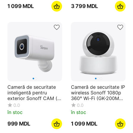
1 099
MDL
3 799
MDL
Cameră de securitate
Cameră de securitate IP
inteligentă pentru
wireless Sonoff 1080p
exterior Sonoff CAM (
360° Wi-Fi (GK-200MP2
CAM-B1P)
-B)
0.0
0.0
în stoc
în stoc
‍999‍
MDL
1 099
MDL