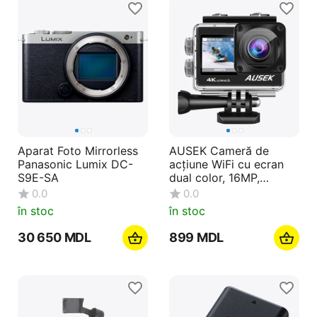
Aparat Foto Mirrorless
AUSEK Cameră de
Panasonic Lumix DC-
acțiune WiFi cu ecran
S9E-SA
dual color, 16MP,
4k/30fps, 900mAh,
0.0
0.0
negru
în stoc
în stoc
30 650
MDL
‍899‍
MDL