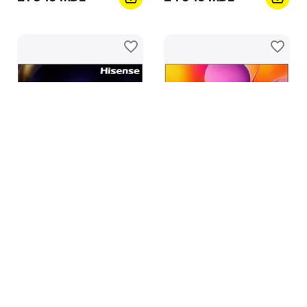
75" LED SMART TV
75" LED SMART TV
Hisense 75U7S PRO,
Hisense 85A6Q,
3840x2160 4K UHD,
3840x2160 4K UHD,
VIDAA U9, Negru
VIDAA U8.5, Negru
0.0
0.0
în stoc
în stoc
38 949
MDL
19 989
MDL