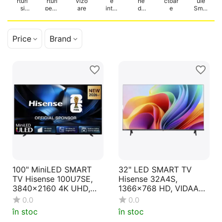
rturi
rturi
vizo
e
ne
ctoar
ule
și
pentr
are
inter
de
e
Smar
acce
u TV
activ
proie
t TV
sorii
e
cție
pentr
Price
Brand
u
proie
ctoar
e
100" MiniLED SMART
32" LED SMART TV
TV Hisense 100U7SE,
Hisense 32A4S,
3840x2160 4K UHD,
1366x768 HD, VIDAA
VIDAA U9, Negru
U9, Negru
0.0
0.0
în stoc
în stoc