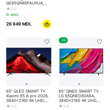
QE65QN80FAUXUA,
QE65Q8FAAUXUA,
3840x2160 4K UHD,
3840x2160 4K UHD,
0.0
0.0
Tizen, Negru
Tizen, Negru
în stoc
în stoc
26 949
MDL
16 949
MDL
-5%
65" QLED SMART TV
65" QNED SMART TV
Xiaomi 65 A pro-2026,
LG 65QNED80A6A,
3840x2160 4K UHD,
3840x2160 4K UHD,
Android TV, Gri
webOS, Negru
0.0
0.0