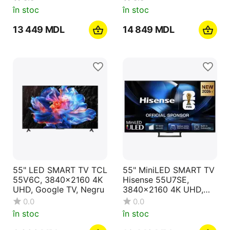
OS, Black
în stoc
în stoc
13 449
MDL
14 849
MDL
55" LED SMART TV TCL
55" MiniLED SMART TV
55V6C, 3840x2160 4K
Hisense 55U7SE,
UHD, Google TV, Negru
3840x2160 4K UHD,
VIDAA U OS, Negru
0.0
0.0
în stoc
în stoc