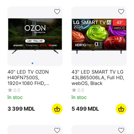
40" LED TV OZON
43" LED SMART TV LG
H40FN7500S,
43LB65006LA, Full HD,
1920x1080 FHD,
webOS, Black
Google TV, Negru
0.0
0.0
în stoc
în stoc
3 399
MDL
5 499
MDL