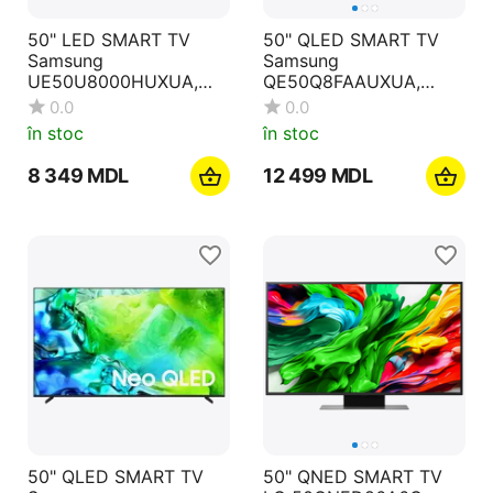
50" LED SMART TV
50" QLED SMART TV
Samsung
Samsung
UE50U8000HUXUA,
QE50Q8FAAUXUA,
Crystal 4K UHD, Tizen
3840x2160 4K UHD,
0.0
0.0
OS, Black
Tizen, Negru
în stoc
în stoc
8 349
MDL
12 499
MDL
50" QLED SMART TV
50" QNED SMART TV