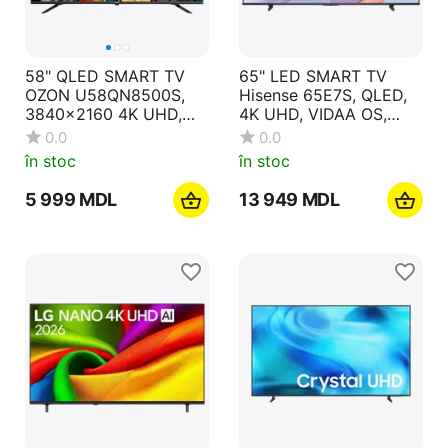
58" QLED SMART TV
65" LED SMART TV
OZON U58QN8500S,
Hisense 65E7S, QLED,
3840x2160 4K UHD,
4K UHD, VIDAA OS,
Google TV, Negru
Black
0.0
0.0
în stoc
în stoc
5 999
MDL
13 949
MDL