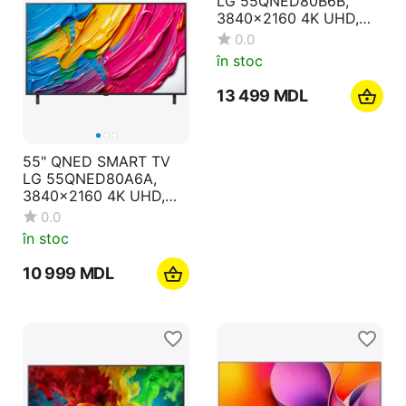
55" QNED SMART TV
55" QNED SMART TV
LG 55QNED80A6A,
LG 55QNED80B6B,
3840x2160 4K UHD,
3840x2160 4K UHD,
webOS, Negru
webOS, Negru
0.0
0.0
în stoc
în stoc
10 999
MDL
13 499
MDL