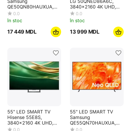
Samsung
LG 50QNED86A6C,
QE50QN80HAUXUA,
3840x2160 4K UHD,
3840x2160 4K UHD,
webOS, Negru
0.0
0.0
Tizen, Negru
în stoc
în stoc
17 449
MDL
13 999
MDL
55" LED SMART TV
55" LED SMART TV
Hisense 55E8S,
Samsung
3840x2160 4K UHD,
QE55QN70HAUXUA,
VIDAA U OS, Negru
Mini LED 4K UHD, Tizen
0.0
0.0