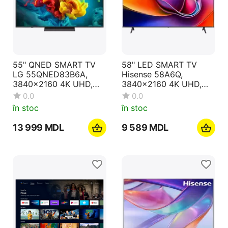
55" QNED SMART TV
58" LED SMART TV
LG 55QNED83B6A,
Hisense 58A6Q,
3840x2160 4K UHD,
3840x2160 4K UHD,
webOS, Negru
VIDAA U8.5, Negru
0.0
0.0
în stoc
în stoc
13 999
MDL
9 589
MDL