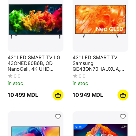
43" LED SMART TV LG
43" LED SMART TV
43QNED80B6B, QD
Samsung
NanoCell, 4K UHD,
QE43QN70HAUXUA,
webOS, Black
MiniLED 4K UHD, Tizen
0.0
0.0
OS, Black
în stoc
în stoc
10 499
MDL
10 949
MDL