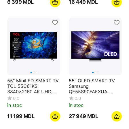
6 399
MDL
16 449
MDL
55" MiniLED SMART TV
55" OLED SMART TV
TCL 55C61KS,
Samsung
3840x2160 4K UHD,
QE55S90FAEXUA,
Google TV, Negru
3840x2160 4K UHD,
0.0
0.0
Tizen, Negru
în stoc
în stoc
11 199
MDL
27 949
MDL