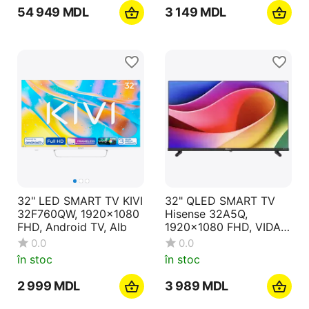
54 949
MDL
3 149
MDL
32" LED SMART TV KIVI
32" QLED SMART TV
32F760QW, 1920x1080
Hisense 32A5Q,
FHD, Android TV, Alb
1920x1080 FHD, VIDAA
U9, Negru
0.0
0.0
în stoc
în stoc
2 999
MDL
3 989
MDL