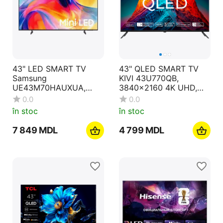
43" LED SMART TV
43" QLED SMART TV
Samsung
KIVI 43U770QB,
UE43M70HAUXUA,
3840x2160 4K UHD,
MiniLED 4K UHD, Tizen
Android TV, Negru
0.0
0.0
OS, Black
în stoc
în stoc
7 849
MDL
4 799
MDL