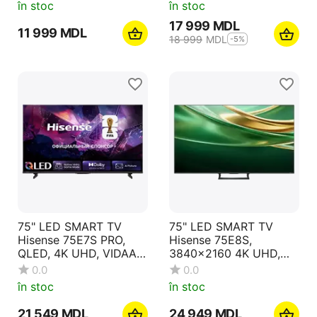
în stoc
în stoc
17 999
MDL
11 999
MDL
18 999
MDL
-5%
75" LED SMART TV
75" LED SMART TV
Hisense 75E7S PRO,
Hisense 75E8S,
QLED, 4K UHD, VIDAA
3840x2160 4K UHD,
OS, Black
VIDAA U OS, Negru
0.0
0.0
în stoc
în stoc
21 549
MDL
24 949
MDL