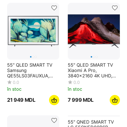
55" QLED SMART TV
55" QLED SMART TV
Samsung
Xiaomi A Pro,
QE55LS03FAUXUA,
3840x2160 4K UHD,
3840x2160 4K UHD,
Android TV, Gri
0.0
0.0
Tizen, Negru
în stoc
în stoc
21 949
MDL
7 999
MDL