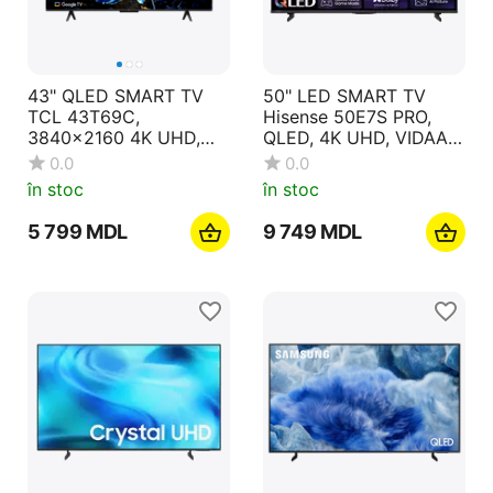
43" QLED SMART TV
50" LED SMART TV
TCL 43T69C,
Hisense 50E7S PRO,
3840x2160 4K UHD,
QLED, 4K UHD, VIDAA
Google TV, Negru
OS, Black
0.0
0.0
în stoc
în stoc
5 799
MDL
9 749
MDL