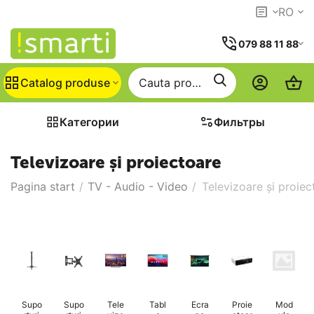
RO
079 88 11 88
Catalog produse
Категории
Фильтры
Televizoare și proiectoare
Pagina start
/
TV - Audio - Video
/
Televizoare și proiec
Supo
Supo
Tele
Tabl
Ecra
Proie
Mod