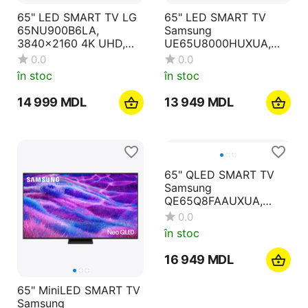
65" LED SMART TV LG
65" LED SMART TV
65NU900B6LA,
Samsung
3840x2160 4K UHD,
UE65U8000HUXUA,
webOS, Negru
3840x2160 4K UHD,
0.0
0.0
Tizen, Negru
în stoc
în stoc
14 999
MDL
13 949
MDL
65" MiniLED SMART TV
65" QLED SMART TV
Samsung
Samsung