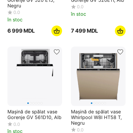
Negru
0.0
0.0
în stoc
în stoc
6 999
MDL
7 499
MDL
Mașină de spălat vase
Mașină de spălat vase
Gorenje GV 561D10, Alb
Whirlpool W8I HT58 T,
Negru
0.0
0.0
în stoc