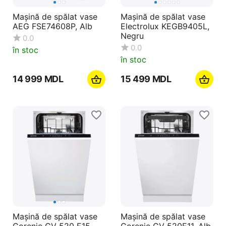
Mașină de spălat vase
Mașină de spălat vase
AEG FSE74608P, Alb
Electrolux KEGB9405L,
Negru
0.0
0.0
în stoc
în stoc
14 999
MDL
15 499
MDL
Mașină de spălat vase
Mașină de spălat vase
Gorenje GV 520 E15,
Gorenje GV 520E11, Alb