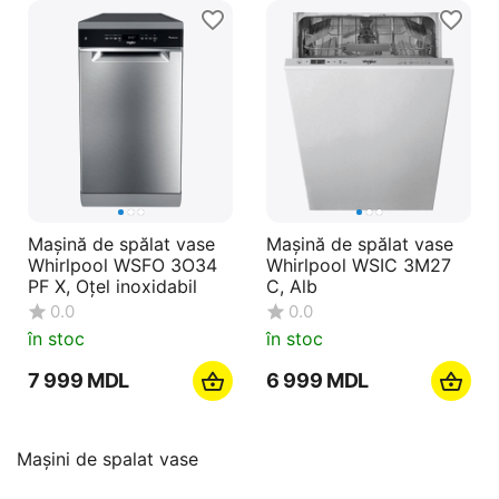
Mașină de spălat vase
Mașină de spălat vase
Whirlpool WSFO 3O34
Whirlpool WSIC 3M27
PF X, Oțel inoxidabil
C, Alb
0.0
0.0
în stoc
în stoc
7 999
MDL
6 999
MDL
Maşini de spalat vase