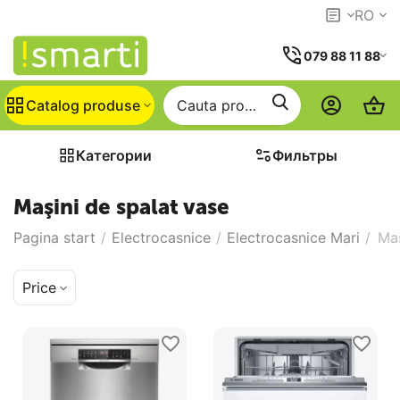
RO
079 88 11 88
Catalog produse
Категории
Фильтры
Maşini de spalat vase
Pagina start
/
Electrocasnice
/
Electrocasnice Mari
/
Maş
Price