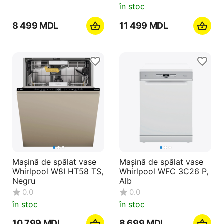
în stoc
8 499
MDL
11 499
MDL
Mașină de spălat vase
Mașină de spălat vase
Whirlpool W8I HT58 TS,
Whirlpool WFC 3C26 P,
Negru
Alb
0.0
0.0
în stoc
în stoc
10 799
MDL
8 699
MDL