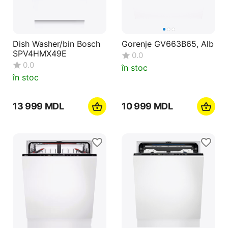
Dish Washer/bin Bosch
Gorenje GV663B65, Alb
SPV4HMX49E
0.0
0.0
în stoc
în stoc
13 999
MDL
10 999
MDL