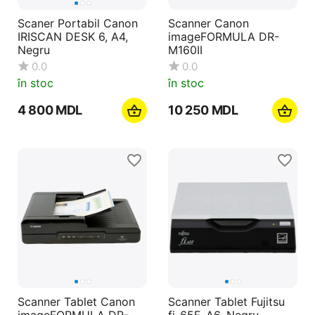
Scaner Portabil Canon
Scanner Canon
IRISCAN DESK 6, A4,
imageFORMULA DR-
Negru
M160II
0.0
0.0
în stoc
în stoc
4 800
MDL
10 250
MDL
Scanner Tablet Canon
Scanner Tablet Fujitsu
imageFORMULA DR-
fi-65F, A6, Negru