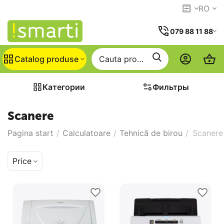
RO
079 88 11 88
Catalog produse
Категории
Фильтры
Scanere
Pagina start
/
Calculatoare
/
Tehnică de birou
/
Scanere
Price