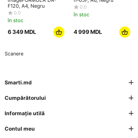
F120, A4, Negru
0.0
0.0
în stoc
în stoc
6 349
MDL
4 999
MDL
Scanere
Smarti.md
Cumpărătorului
Informație utilă
Contul meu