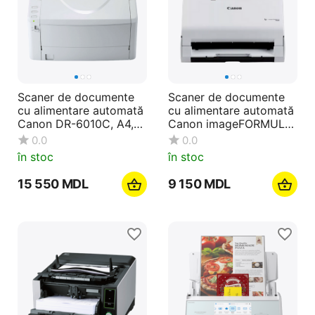
Scaner de documente
Scaner de documente
cu alimentare automată
cu alimentare automată
Canon DR-6010C, A4,
Canon imageFORMULA
Alb
R40, A4, Alb
0.0
0.0
în stoc
în stoc
15 550
MDL
9 150
MDL