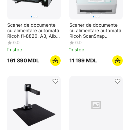
Scaner de documente
Scaner de documente
cu alimentare automată
cu alimentare automată
Ricoh fi-8820, A3, Alb |
Ricoh ScanSnap
Negru
iX2500, A4, Alb
0.0
0.0
în stoc
în stoc
161 890
MDL
11 199
MDL