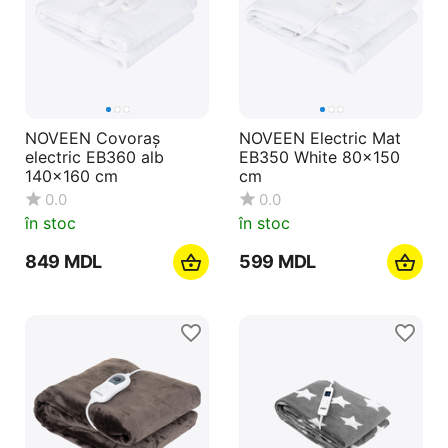
NOVEEN Covoraș
NOVEEN Electric Mat
electric EB360 alb
EB350 White 80x150
140x160 cm
cm
0.0
0.0
în stoc
în stoc
‍849‍
MDL
‍599‍
MDL