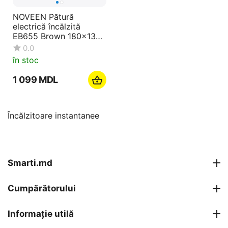
NOVEEN Pătură
electrică încălzită
EB655 Brown 180x130
cm
0.0
în stoc
1 099
MDL
Încălzitoare instantanee
Smarti.md
Cumpărătorului
Informație utilă