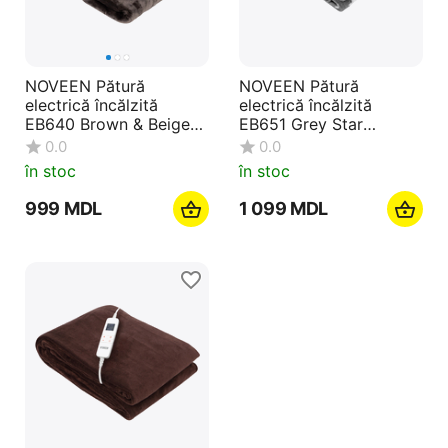
NOVEEN Pătură
NOVEEN Pătură
electrică încălzită
electrică încălzită
EB640 Brown & Beige
EB651 Grey Star
160x120 cm
180x130 cm
0.0
0.0
în stoc
în stoc
‍999‍
MDL
1 099
MDL