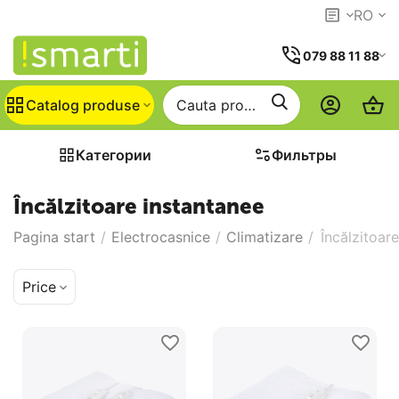
RO
079 88 11 88
Catalog produse
Категории
Фильтры
Încălzitoare instantanee
Pagina start
/
Electrocasnice
/
Climatizare
/
Încălzitoar
Price