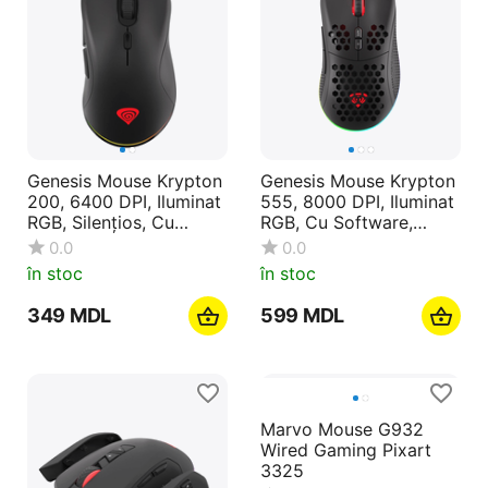
Genesis Mouse Krypton
Genesis Mouse Krypton
200, 6400 DPI, Iluminat
555, 8000 DPI, Iluminat
RGB, Silențios, Cu
RGB, Cu Software,
Software, Negru
Negru
0.0
0.0
în stoc
în stoc
‍349‍
MDL
‍599‍
MDL
Marvo Mouse G932
Wired Gaming Pixart
3325