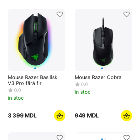
Mouse Razer Basilisk
Mouse Razer Cobra
V3 Pro fără fir
0.0
0.0
în stoc
în stoc
3 399
MDL
‍949‍
MDL