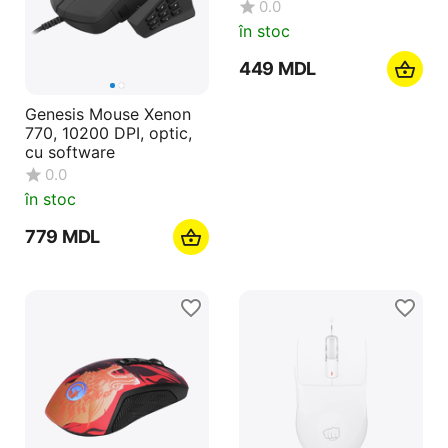
0.0
în stoc
‍449‍
MDL
Genesis Mouse Xenon
770, 10200 DPI, optic,
cu software
0.0
în stoc
‍779‍
MDL