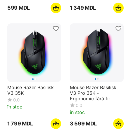
‍599‍
MDL
1 349
MDL
Mouse Razer Basilisk
Mouse Razer Basilisk
V3 35K
V3 Pro 35K -
Ergonomic fără fir
0.0
0.0
în stoc
în stoc
1 799
MDL
3 599
MDL