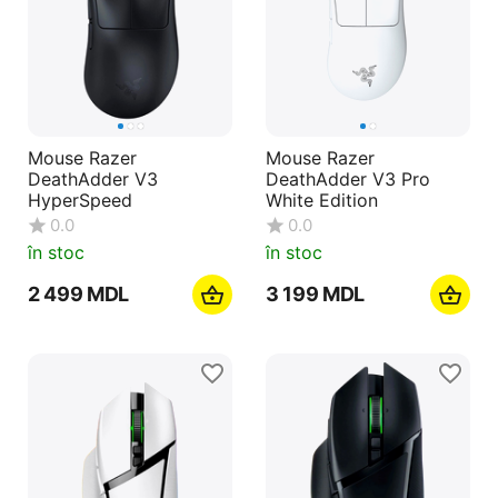
Mouse Razer
Mouse Razer
DeathAdder V3
DeathAdder V3 Pro
HyperSpeed
White Edition
0.0
0.0
în stoc
în stoc
2 499
MDL
3 199
MDL