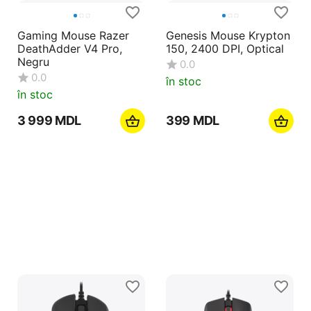
Gaming Mouse Razer
Genesis Mouse Krypton
DeathAdder V4 Pro,
150, 2400 DPI, Optical
Negru
0.0
0.0
în stoc
în stoc
3 999
MDL
‍399‍
MDL