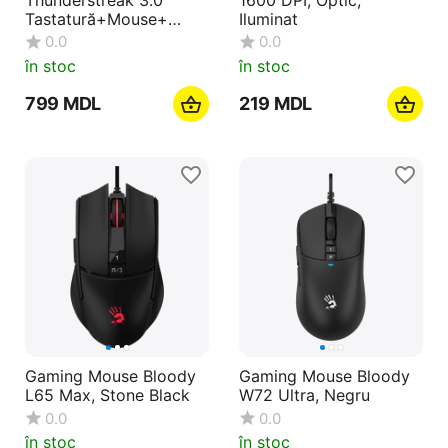
Tastatură+Mouse+
Iluminat
Căști+Mouse Pad+ RU
0.0
0.0
Layout
în stoc
în stoc
‍799‍
MDL
‍219‍
MDL
Gaming Mouse Bloody
Gaming Mouse Bloody
L65 Max, Stone Black
W72 Ultra, Negru
0.0
0.0
în stoc
în stoc