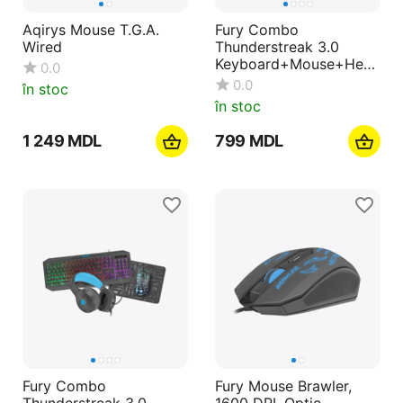
Aqirys Mouse T.G.A.
Fury Combo
Wired
Thunderstreak 3.0
Keyboard+Mouse+Head
0.0
phones+Mouse Pad+
0.0
în stoc
ENG Layout
în stoc
1 249
MDL
‍799‍
MDL
Fury Combo
Fury Mouse Brawler,
Thunderstreak 3.0
1600 DPI, Optic,