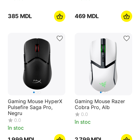
‍385‍
MDL
‍469‍
MDL
Gaming Mouse HyperX
Gaming Mouse Razer
Pulsefire Saga Pro,
Cobra Pro, Alb
Negru
0.0
0.0
în stoc
în stoc
1 999
MDL
2 799
MDL