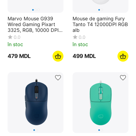
Marvo Mouse G939
Mouse de gaming Fury
Wired Gaming Pixart
Tanto T4 12000DPI RGB
3325, RGB, 10000 DPI,
alb
7 Buttons
0.0
0.0
în stoc
în stoc
‍479‍
MDL
‍499‍
MDL