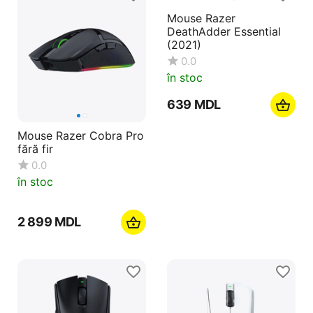
Mouse Razer
DeathAdder Essential
(2021)
0.0
în stoc
‍639‍
MDL
Mouse Razer Cobra Pro
fără fir
0.0
în stoc
2 899
MDL