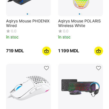
Aqirys Mouse PHOENIX
Aqirys Mouse POLARIS
Wired
Wireless White
0.0
0.0
în stoc
în stoc
‍719‍
MDL
1 199
MDL