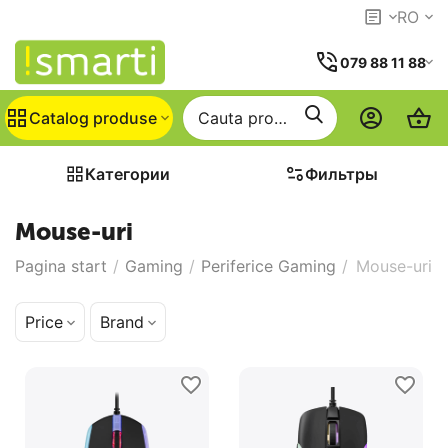
RO
079 88 11 88
Catalog produse
Категории
Фильтры
Mouse-uri
Pagina start
/
Gaming
/
Periferice Gaming
/
Mouse-uri
Price
Brand