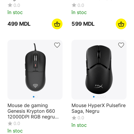
Software
0.0
0.0
în stoc
în stoc
‍499‍
MDL
‍599‍
MDL
Mouse de gaming
Mouse HyperX Pulsefire
Genesis Krypton 660
Saga, Negru
12000DPI RGB negru
0.0
Software
0.0
în stoc
în stoc