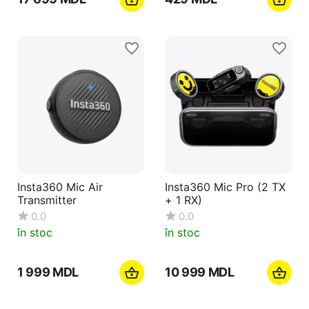
Insta360 Mic Air
Insta360 Mic Pro (2 TX
Transmitter
+ 1 RX)
0.0
0.0
în stoc
în stoc
1 999
MDL
10 999
MDL