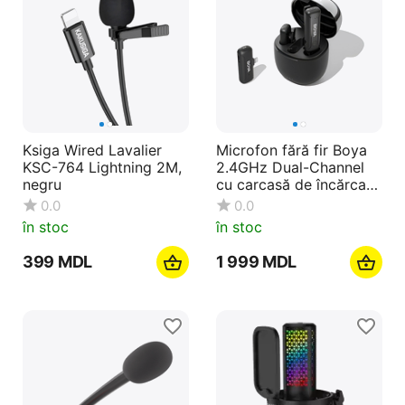
Ksiga Wired Lavalier
Microfon fără fir Boya
KSC-764 Lightning 2M,
2.4GHz Dual-Channel
negru
cu carcasă de încărcare
(BY-WM3T-D2),
0.0
0.0
Lightning Jack, negru
în stoc
în stoc
‍399‍
MDL
1 999
MDL