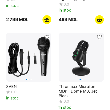
0.0
în stoc
în stoc
2 799
MDL
‍499‍
MDL
SVEN
Thronmax Microfon
MDrill Dome M3, Jet
0.0
Black
în stoc
0.0
în stoc