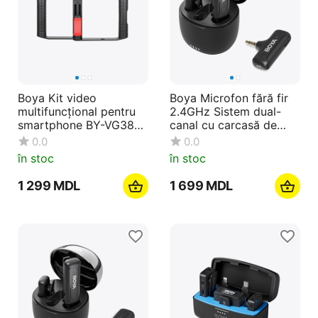
Boya Kit video
Boya Microfon fără fir
multifuncțional pentru
2.4GHz Sistem dual-
smartphone BY-VG380,
canal cu carcasă de
negru
încărcare (BY-WM3T-
0.0
0.0
U2), 3,0 Jack, negru
în stoc
în stoc
1 299
MDL
1 699
MDL