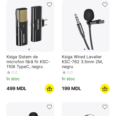
Ksiga Sistem de
Ksiga Wired Lavalier
microfon fără fir KSC-
KSC-762 3.5mm 2M,
1106 TypeC, negru
negru
0.0
0.0
în stoc
în stoc
‍499‍
MDL
‍199‍
MDL