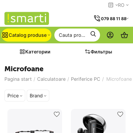
RO
079 88 11 88
Catalog produse
Категории
Фильтры
Microfoane
Pagina start
/
Calculatoare
/
Periferice PC
/
Microfoane
Price
Brand