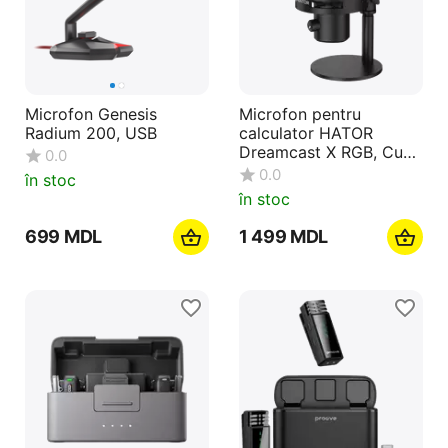
Microfon Genesis
Microfon pentru
Radium 200, USB
calculator HATOR
Dreamcast X RGB, Cu
0.0
fir, Negru
0.0
în stoc
în stoc
‍699‍
MDL
1 499
MDL