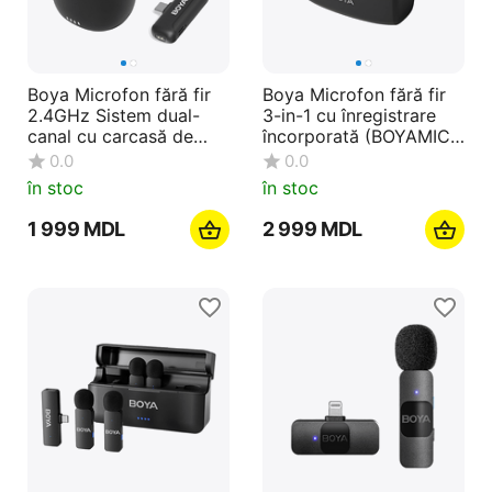
Boya Microfon fără fir
Boya Microfon fără fir
2.4GHz Sistem dual-
3-in-1 cu înregistrare
canal cu carcasă de
încorporată (BOYAMIC),
încărcare (BY-WM3T-
3 adaptoare audio,
0.0
0.0
U2), mufă Type-C,
Lavaier inclus, negru
în stoc
în stoc
negru
1 999
MDL
2 999
MDL