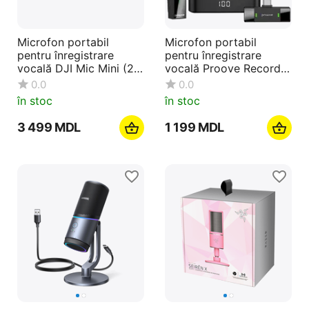
Microfon portabil
Microfon portabil
pentru înregistrare
pentru înregistrare
vocală DJI Mic Mini (2
vocală Proove Record
TX + 1 RX + Charging
Type-C, Fără fir, Negru
0.0
0.0
Case), Fără fir, Negru
în stoc
în stoc
3 499
MDL
1 199
MDL