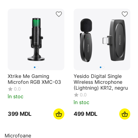
Xtrike Me Gaming
Yesido Digital Single
Microfon RGB XMC-03
Wireless Microphone
(Lightning) KR12, negru
0.0
0.0
în stoc
în stoc
‍399‍
MDL
‍499‍
MDL
Microfoane