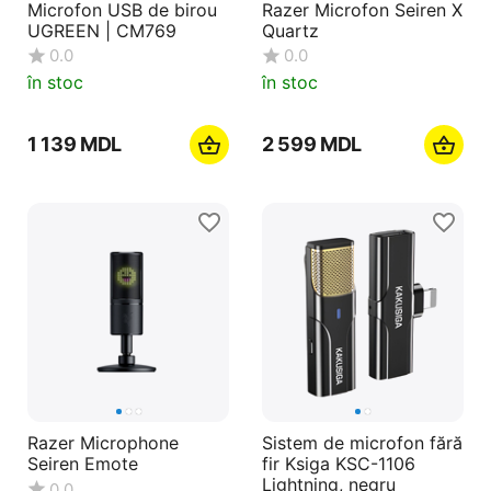
Microfon USB de birou
Razer Microfon Seiren X
UGREEN | CM769
Quartz
0.0
0.0
în stoc
în stoc
1 139
MDL
2 599
MDL
Razer Microphone
Sistem de microfon fără
Seiren Emote
fir Ksiga KSC-1106
Lightning, negru
0.0