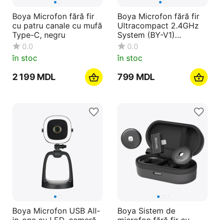
Boya Microfon fără fir
Boya Microfon fără fir
cu patru canale cu mufă
Ultracompact 2.4GHz
Type-C, negru
System (BY-V1)
Lightning Jack, negru
0.0
0.0
în stoc
în stoc
2 199
MDL
‍799‍
MDL
Boya Microfon USB All-
Boya Sistem de
in-one cu LED, cameră
microfon fără fir cu