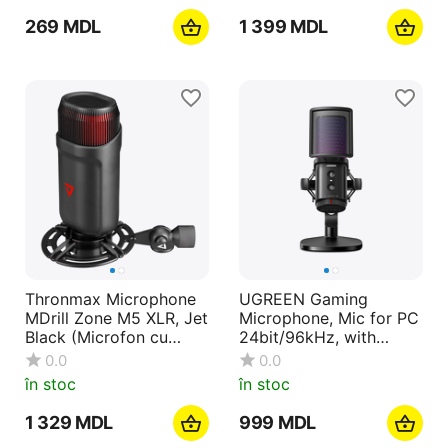
‍269‍
MDL
1 399
MDL
Thronmax Microphone
UGREEN Gaming
MDrill Zone M5 XLR, Jet
Microphone, Mic for PC
Black (Microfon cu
24bit/96kHz, with
diafragmă de înaltă
Quick Mute, Pop Filter,
0.0
0.0
clasă, condensator de
Shock Mount, Volume
în stoc
în stoc
25 mm)
Knob, Black
1 329
MDL
‍999‍
MDL