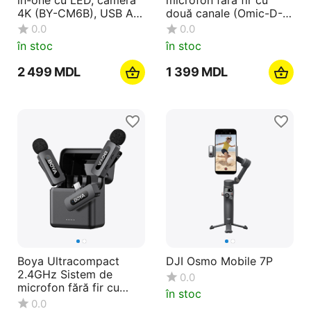
4K (BY-CM6B), USB A
două canale (Omic-D-
la C (1.2m), negru
B), mufă Lightning,
0.0
0.0
negru
în stoc
în stoc
2 499
MDL
1 399
MDL
Boya Ultracompact
DJI Osmo Mobile 7P
2.4GHz Sistem de
0.0
microfon fără fir cu
în stoc
două canale (BY-V30),
0.0