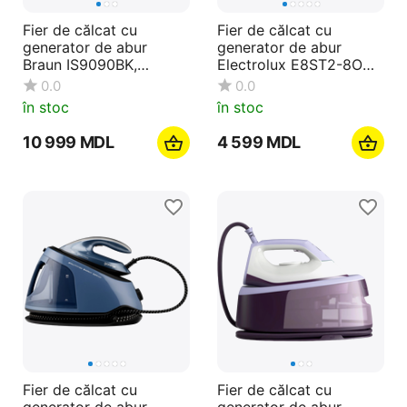
Fier de călcat cu
Fier de călcat cu
generator de abur
generator de abur
Braun IS9090BK,
Electrolux E8ST2-8OG,
2700W, Negru
2400W, Negru
0.0
0.0
în stoc
în stoc
10 999
MDL
4 599
MDL
Fier de călcat cu
Fier de călcat cu
generator de abur
generator de abur