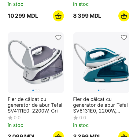
în stoc
în stoc
10 299
MDL
8 399
MDL
Fier de călcat cu
Fier de călcat cu
generator de abur Tefal
generator de abur Tefal
SV4111E0, 2200W, Gri
SV6131E0, 2200W,
Albastru deschis
0.0
0.0
în stoc
în stoc
3 099
MDL
3 399
MDL