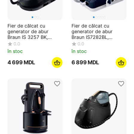
Fier de călcat cu
Fier de călcat cu
generator de abur
generator de abur
Braun IS 3257 BK,
Braun IS7282BL,
2200W, Negru
2700W, Albastru | Alb
0.0
0.0
în stoc
în stoc
4 699
MDL
6 899
MDL