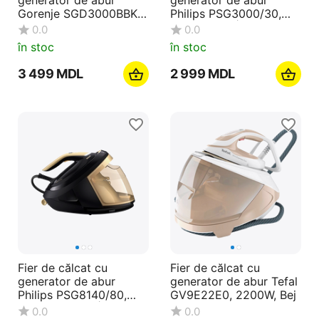
Gorenje SGD3000BBK,
Philips PSG3000/30,
3000W, Albastru
2400W, Alb | Violet
0.0
0.0
în stoc
în stoc
3 499
MDL
2 999
MDL
Fier de călcat cu
Fier de călcat cu
generator de abur
generator de abur Tefal
Philips PSG8140/80,
GV9E22E0, 2200W, Bej
2700W, Negru | Auriu
0.0
0.0