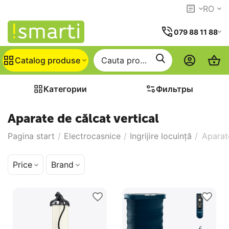
RO
079 88 11 88
Catalog produse
Категории
Фильтры
Aparate de călcat vertical
Pagina start
/
Electrocasnice
/
Ingrijire locuinţă
/
Aparat
Price
Brand