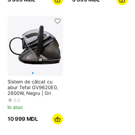
Sistem de călcat cu
abur Tefal GV9620E0,
2600W, Negru | Gri
0.0
în stoc
10 999
MDL