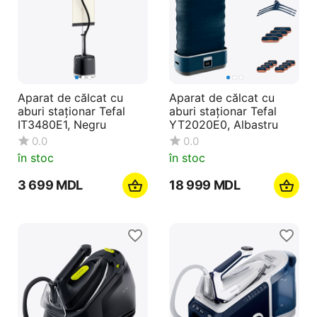
Aparat de călcat cu
Aparat de călcat cu
aburi staționar Tefal
aburi staționar Tefal
IT3480E1, Negru
YT2020E0, Albastru
0.0
0.0
în stoc
în stoc
3 699
MDL
18 999
MDL