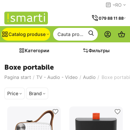
RO
079 88 11 88
Catalog produse
Категории
Фильтры
Boxe portabile
Pagina start
/
TV - Audio - Video
/
Audio
/
Boxe portabi
Price
Brand