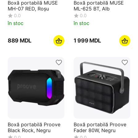
Boxă portabilă MUSE
Boxă portabilă MUSE
MH-07 RED, Roșu
ML-625 BT, Alb
0.0
0.0
în stoc
în stoc
‍889‍
MDL
1 999
MDL
Boxă portabilă Proove
Boxă portabilă Proove
Black Rock, Negru
Fader 80W, Negru
0.0
0.0