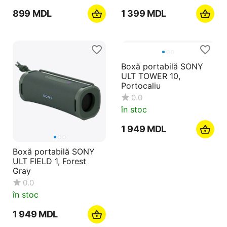
‍899‍
MDL
1 399
MDL
Boxă portabilă SONY
ULT TOWER 10,
Portocaliu
0.0
în stoc
1 949
MDL
Boxă portabilă SONY
ULT FIELD 1, Forest
Gray
0.0
în stoc
1 949
MDL