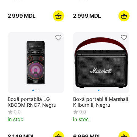
2 999
MDL
2 999
MDL
Boxă portabilă LG
Boxă portabilă Marshall
XBOOM RNC7, Negru
Kilburn II, Negru
0.0
0.0
în stoc
în stoc
8 149
MDL
6 999
MDL