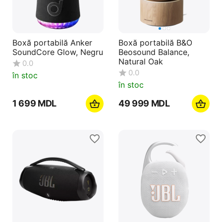
Boxă portabilă Anker
Boxă portabilă B&O
SoundCore Glow, Negru
Beosound Balance,
Natural Oak
0.0
0.0
în stoc
în stoc
1 699
MDL
49 999
MDL