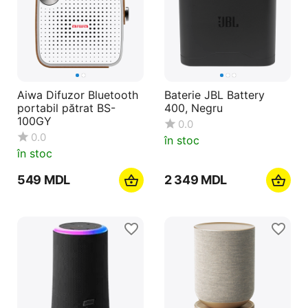
Aiwa Difuzor Bluetooth
Baterie JBL Battery
portabil pătrat BS-
400, Negru
100GY
0.0
0.0
în stoc
în stoc
‍549‍
MDL
2 349
MDL