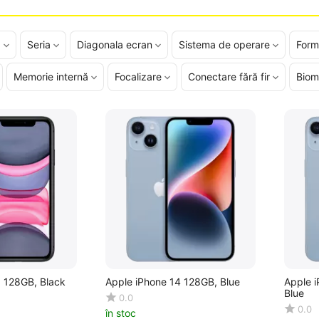
d
Seria
Diagonala ecran
Sistema de operare
Form
Memorie internă
Focalizare
Conectare fără fir
Biom
1 128GB, Black
Apple iPhone 14 128GB, Blue
Apple i
Blue
0.0
0.0
în stoc