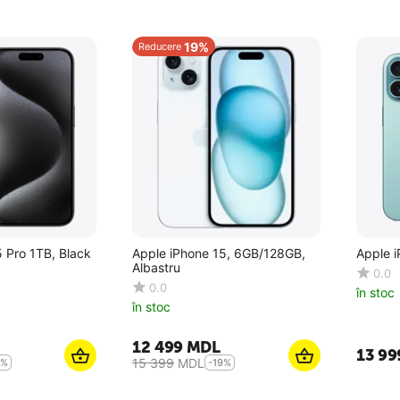
19%
Reducere
 Pro 1TB, Black
Apple iPhone 15, 6GB/128GB,
Albastru
0.0
0.0
în stoc
în stoc
12 499
MDL
13 99
15 399
MDL
3%
-19%