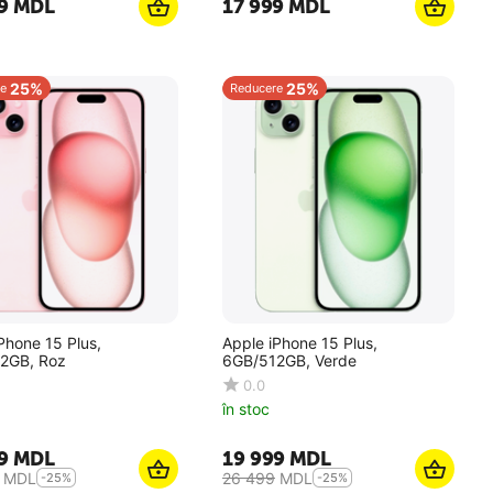
9
MDL
17 999
MDL
25%
25%
e
Reducere
Phone 15 Plus,
Apple iPhone 15 Plus,
2GB, Roz
6GB/512GB, Verde
0.0
în stoc
9
MDL
19 999
MDL
MDL
26 499
MDL
-25%
-25%