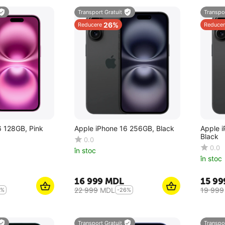
Transport Gratuit
Transpor
26%
Reducere
Reducer
6 128GB, Pink
Apple iPhone 16 256GB, Black
Apple i
Black
0.0
0.0
în stoc
în stoc
16 999
MDL
15 99
22 999
MDL
19 999
0%
-26%
Transport Gratuit
Transpor