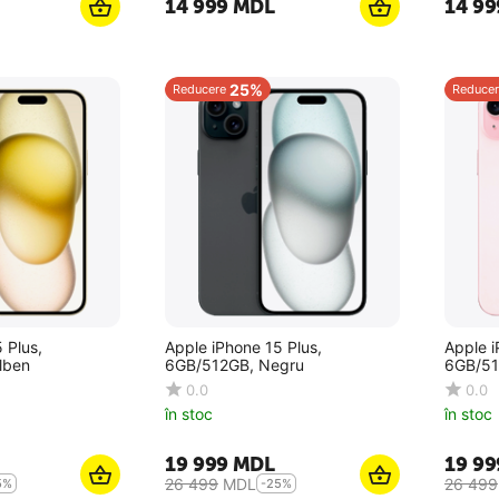
14 999
MDL
14 99
25%
Reducere
Reducer
 Plus,
Apple iPhone 15 Plus,
Apple i
lben
6GB/512GB, Negru
6GB/51
0.0
0.0
în stoc
în stoc
19 999
MDL
19 99
26 499
MDL
26 499
5%
-25%