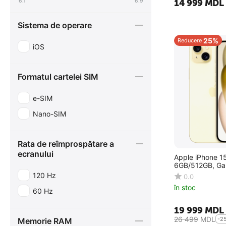
6.1
6.9
14 999
MDL
iPhone 17 Pro
Sistema de operare
iPhone 17 Pro Max
25%
Reducere
iPhone Air
iOS
iPhone SE 2020
iPhone XS Max
Formatul cartelei SIM
e-SIM
Nano-SIM
Rata de reîmprospătare a
ecranului
Apple iPhone 15
6GB/512GB, Ga
120 Hz
0.0
în stoc
60 Hz
19 999
MDL
26 499
MDL
-2
Memorie RAM