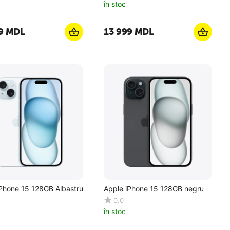
în stoc
9
MDL
13 999
MDL
iPhone 15 128GB Albastru
Apple iPhone 15 128GB negru
0.0
în stoc