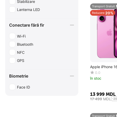
Stabilizare
Transport Gratuit
Lanterna LED
20%
Reducere
Conectare fără fir
Wi-Fi
Bluetooth
NFC
GPS
Apple iPhone 1
0.0
Biometrie
în stoc
Face ID
13 999
MDL
17 499
MDL
-2
Transport Gratuit