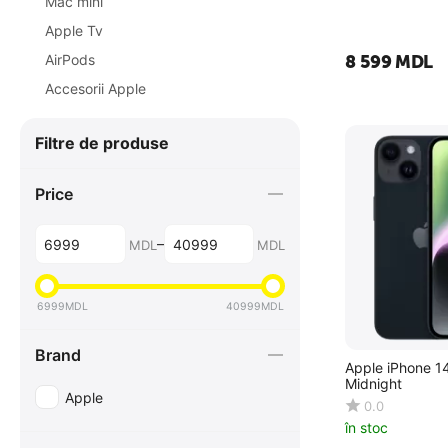
Mac mini
Apple Tv
AirPods
8 599
MDL
Accesorii Apple
Filtre de produse
Price
–
MDL
MDL
6999
MDL
40999
MDL
Brand
Apple iPhone 1
Midnight
Apple
0.0
în stoc