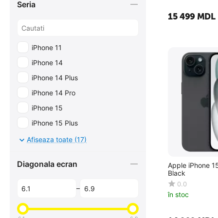
Seria
15 499
MDL
iPhone 11
iPhone 14
iPhone 14 Plus
iPhone 14 Pro
iPhone 15
iPhone 15 Plus
iPhone 15 Pro
Afiseaza toate (17)
iPhone 16
Diagonala ecran
Apple iPhone 1
iPhone 16 Plus
Black
iPhone 16 Pro Max
0.0
–
în stoc
iPhone 16e
iPhone 17