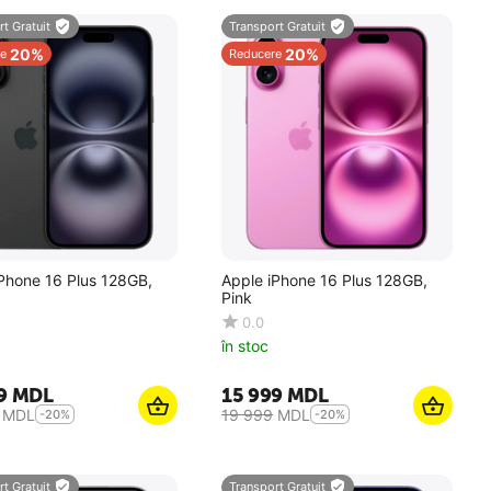
t Gratuit
Transport Gratuit
20%
20%
e
Reducere
Phone 16 Plus 128GB,
Apple iPhone 16 Plus 128GB,
Pink
0.0
în stoc
9
MDL
15 999
MDL
MDL
19 999
MDL
-20%
-20%
t Gratuit
Transport Gratuit