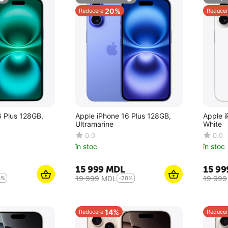
20%
Reducere
Reducer
6 Plus 128GB,
Apple iPhone 16 Plus 128GB,
Apple i
Ultramarine
White
0.0
0.0
în stoc
în stoc
15 999
MDL
15 99
19 999
MDL
19 999
0%
-20%
14%
Reducere
Reducer