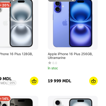
20%
e
Phone 16 Plus 128GB,
Apple iPhone 16 Plus 256GB,
Ultramarine
0.0
în stoc
9
MDL
19 999
MDL
MDL
-20%
14%
e