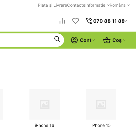
Plata și Livrare
Contacte
Informatie
Română
079 88 11 88
Cont
Coș
iPhone 16
iPhone 15