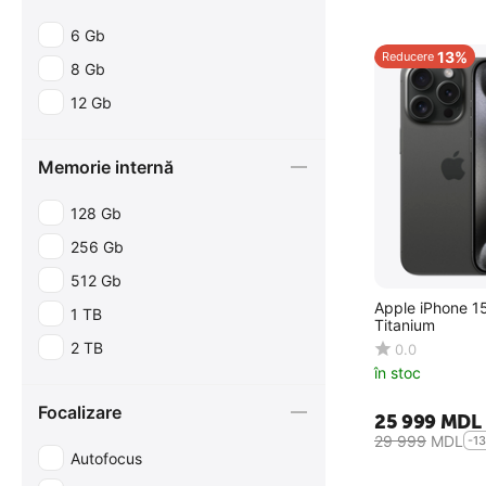
6 Gb
13%
Reducere
8 Gb
12 Gb
Memorie internă
128 Gb
256 Gb
512 Gb
Apple iPhone 15
1 TB
Titanium
2 TB
0.0
în stoc
Focalizare
25 999
MDL
29 999
MDL
-1
Autofocus