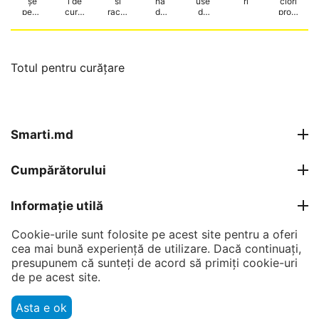
șe
i de
si
nă
use
ri
ciori
pentr
curăț
racle
de
de
profe
u
are a
te
spăla
curăț
siona
matu
pard
t
enie
l
ra
oselil
pard
pentr
or
oseli
u
curat
Totul pentru curățare
enie
Smarti.md
Cumpărătorului
Informație utilă
Cookie-urile sunt folosite pe acest site pentru a oferi
Contul meu
cea mai bună experiență de utilizare. Dacă continuați,
presupunem că sunteți de acord să primiți cookie-uri
Contacte
de pe acest site.
Asta e ok
© 2007 - 2026 Smarti Computer SRL.