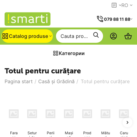
RO
079 88 11 88
Catalog produse
Категории
Totul pentru curățare
Pagina start
/
Casă și Grădină
/
Totul pentru curățare
Fara
Setur
Perii
Mași
Prod
Mătu
Caru