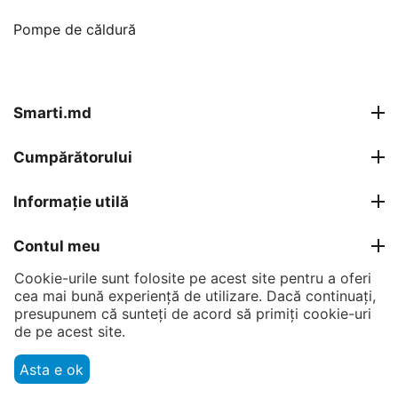
Pompe de căldură
Smarti.md
Cumpărătorului
Informație utilă
Contul meu
Cookie-urile sunt folosite pe acest site pentru a oferi
Contacte
cea mai bună experiență de utilizare. Dacă continuați,
presupunem că sunteți de acord să primiți cookie-uri
de pe acest site.
© 2007 - 2026 Smarti Computer SRL.
Asta e ok