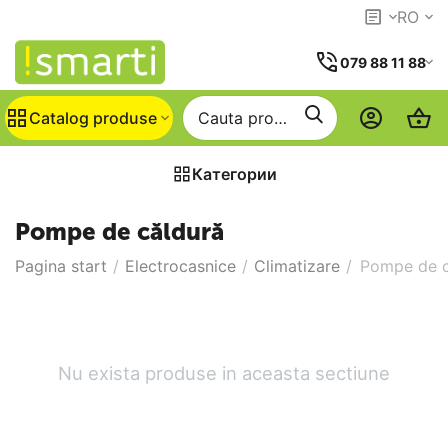
RO
079 88 11 88
Catalog produse
Категории
Pompe de căldură
Pagina start
/
Electrocasnice
/
Climatizare
/
Pompe de c
Nu exista produse in aceasta sectiune