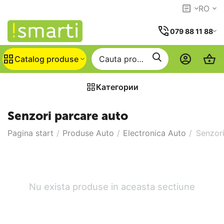
RO
079 88 11 88
Catalog produse
Категории
Senzori parcare auto
Pagina start
/
Produse Auto
/
Electronica Auto
/
Senzori
Nu exista produse in aceasta sectiune