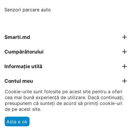
Senzori parcare auto
Smarti.md
Cumpărătorului
Informație utilă
Contul meu
Cookie-urile sunt folosite pe acest site pentru a oferi
Contacte
cea mai bună experiență de utilizare. Dacă continuați,
presupunem că sunteți de acord să primiți cookie-uri
de pe acest site.
© 2007 - 2026 Smarti Computer SRL.
Asta e ok