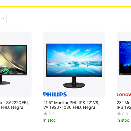
d
Acer SA222QEBI,
21,5" Monitor PHILIPS 221V8,
23" Mon
 FHD, Negru
VA 1920x1080 FHD, Negru
IPS 19
0.0
0.0
în stoc
în stoc