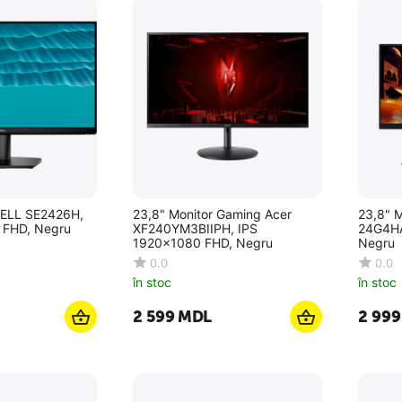
DELL SE2426H,
23,8" Monitor Gaming Acer
23,8" 
 FHD, Negru
XF240YM3BIIPH, IPS
24G4HA
1920x1080 FHD, Negru
Negru
0.0
0.0
în stoc
în stoc
2 599
MDL
2 999