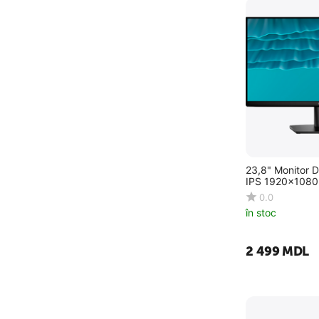
23,8" Monitor 
IPS 1920x1080
0.0
în stoc
2 499
MDL