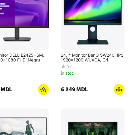
nitor DELL E2425HSM,
24,1" Monitor BenQ SW240, IPS
20x1080 FHD, Negru
1920x1200 WUXGA, Gri
0.0
în stoc
MDL
6 249
MDL