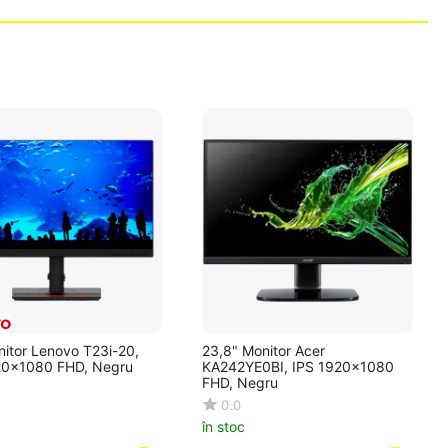
itor Lenovo T23i-20,
23,8" Monitor Acer
20x1080 FHD, Negru
KA242YE0BI, IPS 1920x1080
FHD, Negru
0.0
în stoc