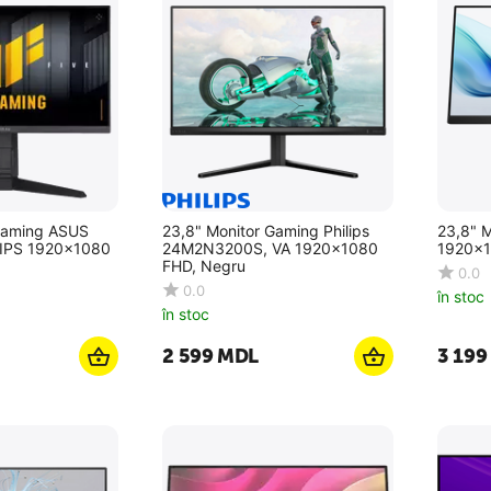
 Gaming ASUS
23,8" Monitor Gaming Philips
23,8" M
IPS 1920x1080
24M2N3200S, VA 1920x1080
1920x1
FHD, Negru
0.0
0.0
în stoc
în stoc
2 599
MDL
3 199