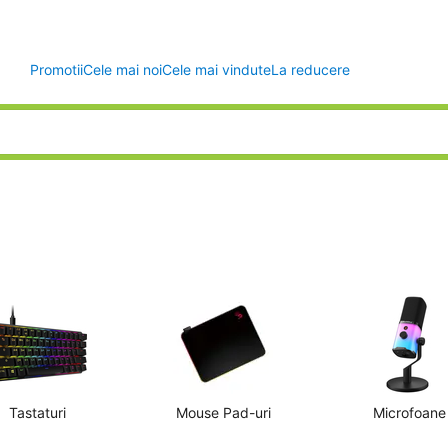
Promotii
Cele mai noi
Cele mai vindute
La reducere
Tastaturi
Mouse Pad-uri
Microfoane