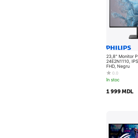
23,8" Monitor Ph
24E2N1110, IP
FHD, Negru
0.0
în stoc
1 999
MDL