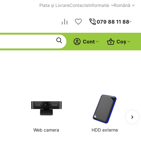
Plata și Livrare
Contacte
Informatie
Română
079 88 11 88
Cont
Coș
Web camera
HDD externe