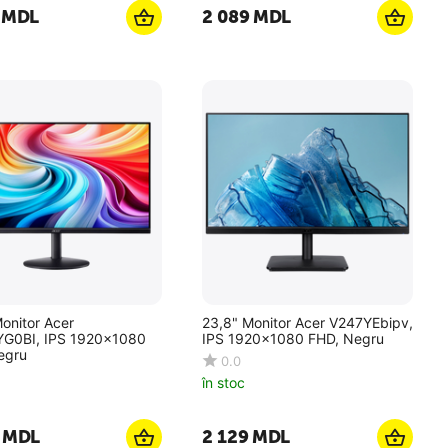
MDL
2 089
MDL
onitor Acer
23,8" Monitor Acer V247YEbipv,
G0BI, IPS 1920x1080
IPS 1920x1080 FHD, Negru
egru
0.0
în stoc
MDL
2 129
MDL