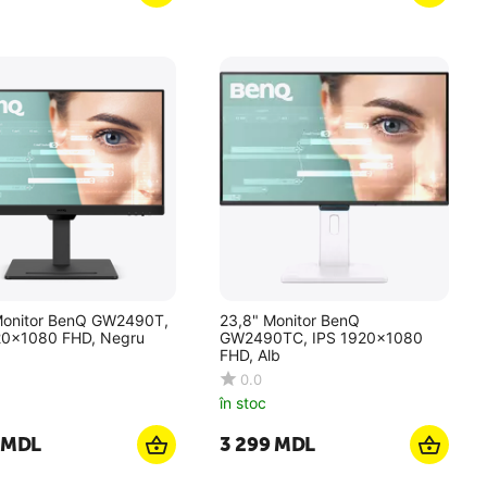
Monitor BenQ GW2490T,
23,8" Monitor BenQ
20x1080 FHD, Negru
GW2490TC, IPS 1920x1080
FHD, Alb
0.0
în stoc
MDL
3 299
MDL