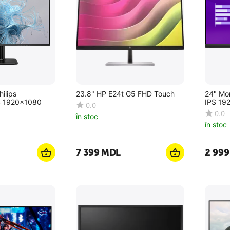
ilips
23.8" HP E24t G5 FHD Touch
24" Mo
S 1920x1080
IPS 19
0.0
0.0
în stoc
în stoc
7 399
MDL
2 999