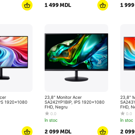
1 499
MDL
1 999
cer
23,8" Monitor Acer
23,8" M
PS 1920x1080
SA242YP1BIP, IPS 1920x1080
SA243Y
FHD, Negru
FHD, N
0.0
0.0
în stoc
în stoc
2 099
MDL
2 099