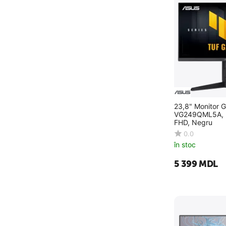
23,8" Monitor
VG249QML5A, 
FHD, Negru
0.0
în stoc
5 399
MDL