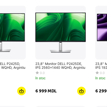
DELL P2425D,
23,8" Monitor DELL P2425DE,
23,8" 
 WQHD, Argintiu
IPS 2560x1440 WQHD, Argintiu
IPS 192
0.0
0.0
în stoc
în stoc
6 999
MDL
6 299