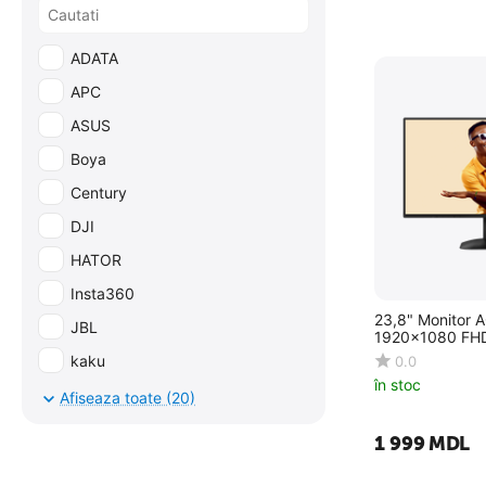
ADATA
APC
ASUS
Boya
Century
DJI
HATOR
Insta360
23,8" Monitor 
JBL
1920x1080 FHD
kaku
0.0
în stoc
Kingston
Afiseaza toate (20)
Lenovo
1 999
MDL
PCM