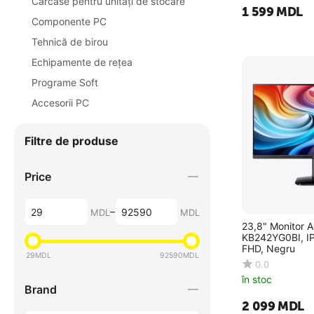
Carcase pentru unități de stocare
1 599
MDL
Componente PC
Tehnică de birou
Echipamente de rețea
Programe Soft
Accesorii PC
Filtre de produse
Price
–
MDL
MDL
23,8" Monitor A
KB242YG0BI, I
FHD, Negru
29
MDL
92590
MDL
0.0
în stoc
Brand
2 099
MDL