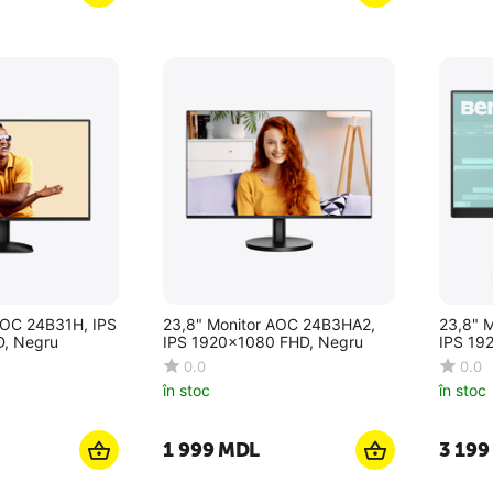
AOC 24B31H, IPS
23,8" Monitor AOC 24B3HA2,
23,8" 
, Negru
IPS 1920x1080 FHD, Negru
IPS 19
0.0
0.0
în stoc
în stoc
1 999
MDL
3 199