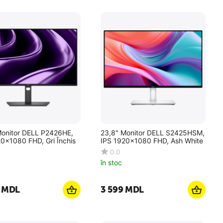
Monitor DELL P2426HE,
23,8" Monitor DELL S2425HSM,
0x1080 FHD, Gri Închis
IPS 1920x1080 FHD, Ash White
0.0
în stoc
MDL
3 599
MDL