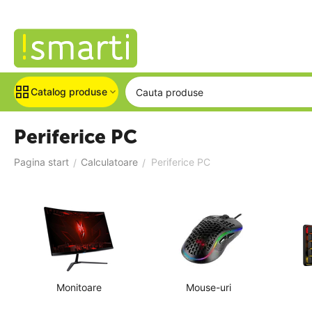
Catalog produse
Periferice PC
Pagina start
Calculatoare
Periferice PC
/
/
Monitoare
Mouse-uri