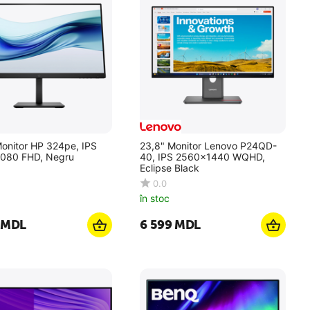
onitor HP 324pe, IPS
23,8" Monitor Lenovo P24QD-
080 FHD, Negru
40, IPS 2560x1440 WQHD,
Eclipse Black
0.0
în stoc
MDL
6 599
MDL