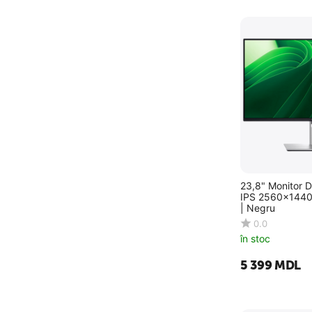
Philips
Platinet
Proove
Transcend
Western Digital
Xiaomi
xtrike_me
23,8" Monitor 
IPS 2560x1440
| Negru
0.0
în stoc
5 399
MDL