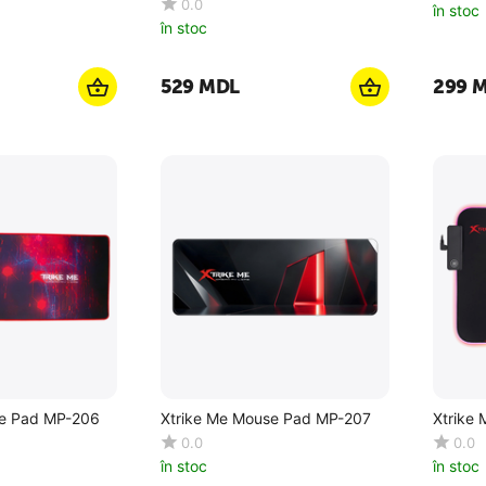
0.0
în stoc
în stoc
‍529‍
MDL
‍299‍
M
se Pad MP-206
Xtrike Me Mouse Pad MP-207
Xtrike
0.0
0.0
în stoc
în stoc