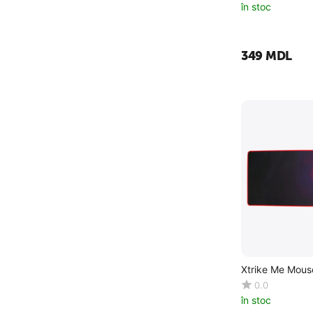
în stoc
‍349‍
MDL
Xtrike Me Mou
0.0
în stoc