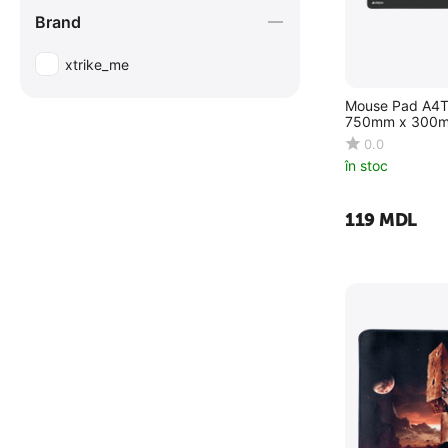
Brand
xtrike_me
Mouse Pad A4T
750mm x 300m
0.0
în stoc
‍119‍
MDL