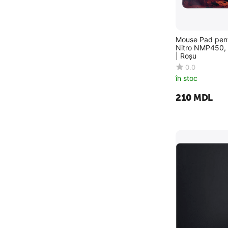
Mouse Pad pent
Nitro NMP450,
| Roșu
0.0
în stoc
‍210‍
MDL