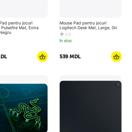
ad pentru jocuri
Mouse Pad pentru jocuri
Pulsefire Mat, Extra
Logitech Desk Mat, Large, Gri
 Negru
0.0
în stoc
DL
‍539‍
MDL