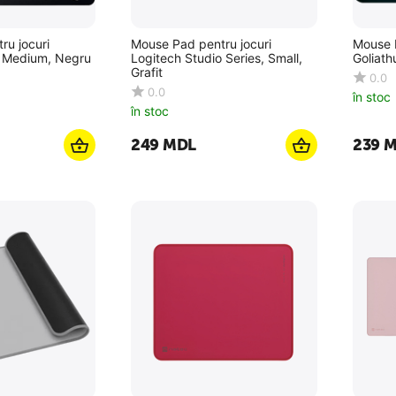
ru jocuri
Mouse Pad pentru jocuri
Mouse 
 Medium, Negru
Logitech Studio Series, Small,
Goliath
Grafit
0.0
0.0
în stoc
în stoc
‍249‍
MDL
‍239‍
M