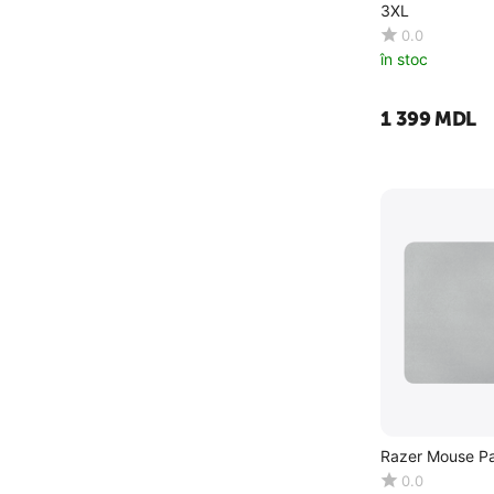
3XL
0.0
în stoc
1 399
MDL
Razer Mouse Pa
0.0