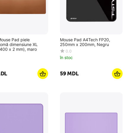
Mouse Pad piele
Mouse Pad A4Tech FP20,
omă dimensiune XL
250mm x 200mm, Negru
 400 x 2 mm), maro
0.0
în stoc
DL
‍59‍
MDL