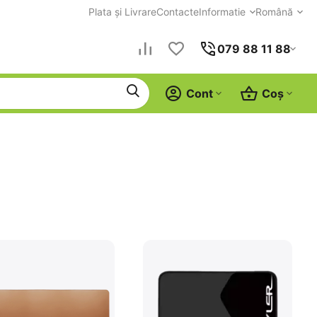
Plata și Livrare
Contacte
Informatie
Română
079 88 11 88
Cont
Coș