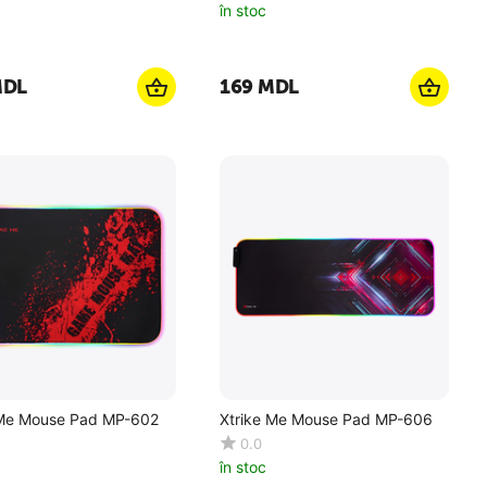
în stoc
DL
‍169‍
MDL
 Me Mouse Pad MP-602
Xtrike Me Mouse Pad MP-606
0.0
în stoc