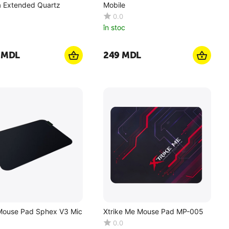
 Extended Quartz
Mobile
0.0
în stoc
MDL
‍249‍
MDL
Mouse Pad Sphex V3 Mic
Xtrike Me Mouse Pad MP-005
0.0