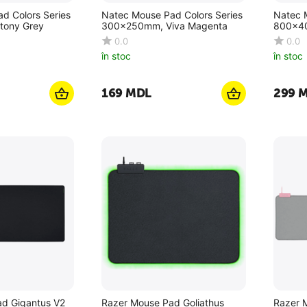
d Colors Series
Natec Mouse Pad Colors Series
Natec 
tony Grey
300x250mm, Viva Magenta
800x40
0.0
0.0
în stoc
în stoc
‍169‍
MDL
‍299‍
M
d Gigantus V2
Razer Mouse Pad Goliathus
Razer 