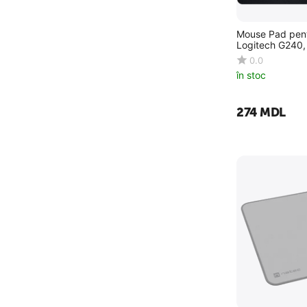
Mouse Pad pent
Logitech G240,
0.0
în stoc
‍274‍
MDL