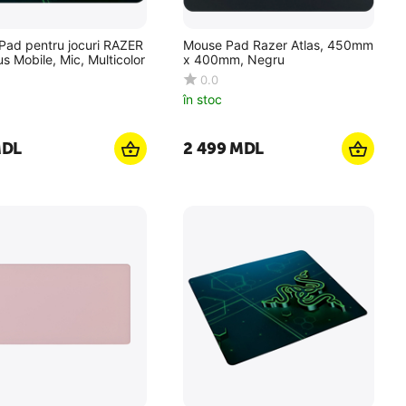
Pad pentru jocuri RAZER
Mouse Pad Razer Atlas, 450mm
us Mobile, Mic, Multicolor
x 400mm, Negru
0.0
în stoc
DL
2 499
MDL