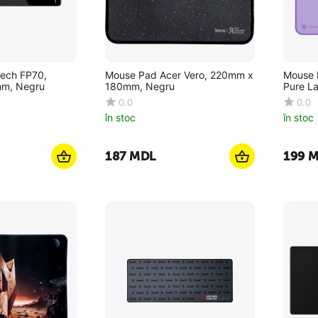
ech FP70,
Mouse Pad Acer Vero, 220mm x
Mouse 
m, Negru
180mm, Negru
Pure L
0.0
0.0
în stoc
în stoc
‍187‍
MDL
‍199‍
M