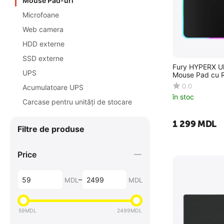
Mouse Pad-uri
Microfoane
Web camera
HDD externe
SSD externe
Fury HYPERX Ul
UPS
Mouse Pad cu 
0.0
Acumulatoare UPS
în stoc
Carcase pentru unități de stocare
1 299
MDL
Filtre de produse
Price
–
MDL
MDL
59
MDL
2499
MDL