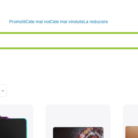
Promotii
Cele mai noi
Cele mai vindute
La reducere
d