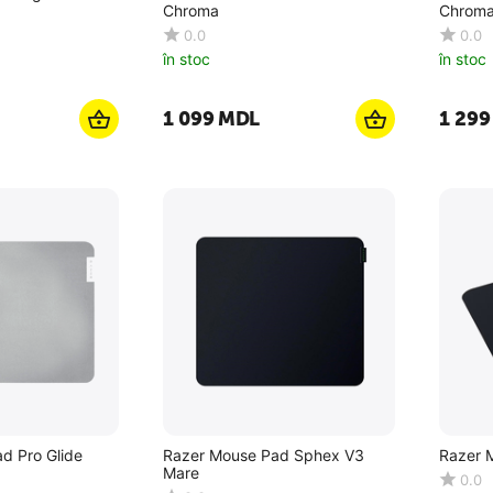
Chroma
Chroma
0.0
0.0
în stoc
în stoc
1 099
MDL
1 299
d Pro Glide
Razer Mouse Pad Sphex V3
Razer 
Mare
0.0