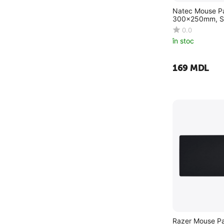
Natec Mouse Pa
300x250mm, S
0.0
în stoc
‍169‍
MDL
Razer Mouse Pa