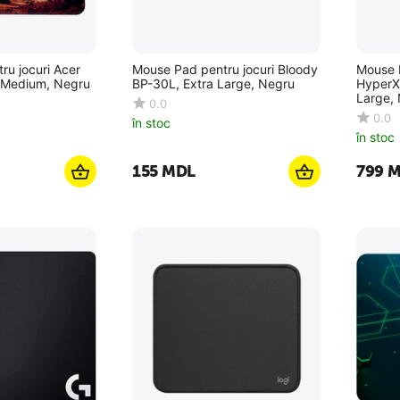
ru jocuri Acer
Mouse Pad pentru jocuri Bloody
Mouse P
 Medium, Negru
BP-30L, Extra Large, Negru
HyperX 
Large,
0.0
0.0
în stoc
în stoc
‍155‍
MDL
‍799‍
M