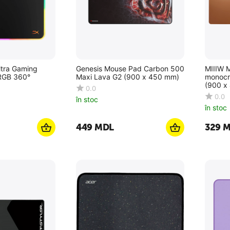
tra Gaming
Genesis Mouse Pad Carbon 500
MIIIW 
RGB 360°
Maxi Lava G2 (900 x 450 mm)
monocr
(900 x
0.0
0.0
în stoc
în stoc
‍449‍
MDL
‍329‍
M