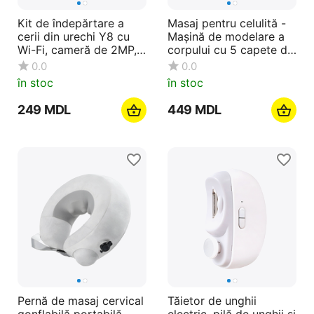
Kit de îndepărtare a
Masaj pentru celulită -
cerii din urechi Y8 cu
Mașină de modelare a
Wi-Fi, cameră de 2MP,
corpului cu 5 capete de
1080P, IP67, negru
masaj, masor portabil
0.0
0.0
pentru burtă YX-720
în stoc
în stoc
‍249‍
MDL
‍449‍
MDL
Pernă de masaj cervical
Tăietor de unghii
gonflabilă portabilă
electric, pilă de unghii și