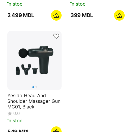
în stoc
în stoc
2 499
MDL
‍399‍
MDL
Yesido Head And
Shoulder Massager Gun
MG01, Black
0.0
în stoc
‍549‍
MDL