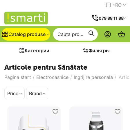
RO
079 88 11 88
Catalog produse
Категории
Фильтры
Articole pentru Sănătate
Pagina start
/
Electrocasnice
/
Ingrijire personala
/
Artic
Price
Brand