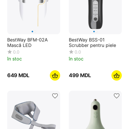
BestWay BFM-02A
BestWay BSS-01
Mască LED
Scrubber pentru piele
0.0
0.0
în stoc
în stoc
‍649‍
MDL
‍499‍
MDL