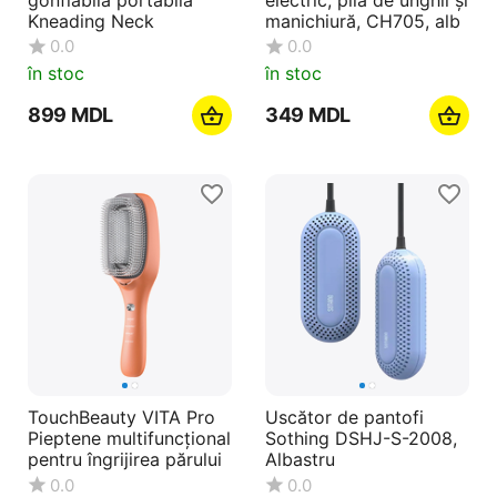
Kneading Neck
manichiură, CH705, alb
0.0
0.0
în stoc
în stoc
‍899‍
MDL
‍349‍
MDL
TouchBeauty VITA Pro
Uscător de pantofi
Pieptene multifuncțional
Sothing DSHJ-S-2008,
pentru îngrijirea părului
Albastru
0.0
0.0