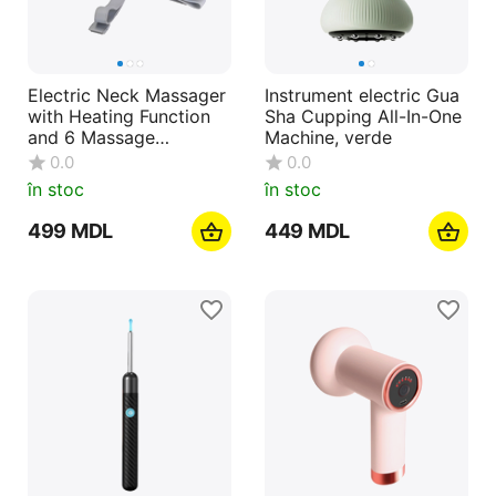
Electric Neck Massager
Instrument electric Gua
with Heating Function
Sha Cupping All-In-One
and 6 Massage
Machine, verde
Attachments for Adults,
0.0
0.0
Blue Gray
în stoc
în stoc
‍499‍
MDL
‍449‍
MDL