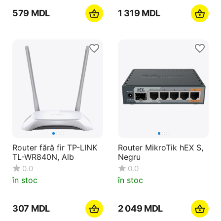
‍579‍
MDL
1 319
MDL
Router fără fir TP-LINK
Router MikroTik hEX S,
TL-WR840N, Alb
Negru
0.0
0.0
în stoc
în stoc
‍307‍
MDL
2 049
MDL