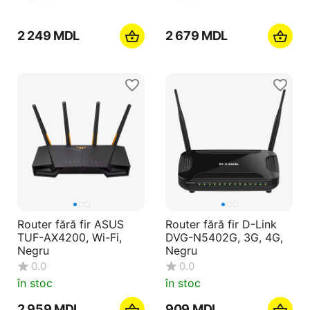
2 249
MDL
2 679
MDL
Router fără fir ASUS
Router fără fir D-Link
TUF-AX4200, Wi-Fi,
DVG-N5402G, 3G, 4G,
Negru
Negru
0.0
0.0
în stoc
în stoc
2 959
MDL
‍909‍
MDL