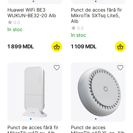
Huawei WiFi BE3
Punct de acces fără fir
WUKUN-BE32-20 Alb
MikroTik SXTsq Lite5,
Alb
0.0
0.0
în stoc
în stoc
1 899
MDL
1 109
MDL
Punct de acces fără fir
Punct de acces
MikroTik wAP ax, Alb
MikroTik cAP XL ac, Alb