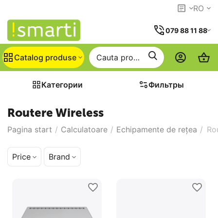
RO
079 88 11 88
Catalog produse
Категории
Фильтры
Routere Wireless
Pagina start
/
Calculatoare
/
Echipamente de rețea
/
Ro
Price
Brand