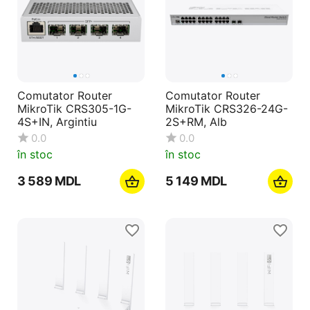
Comutator Router
Comutator Router
MikroTik CRS305-1G-
MikroTik CRS326-24G-
4S+IN, Argintiu
2S+RM, Alb
0.0
0.0
în stoc
în stoc
3 589
MDL
5 149
MDL