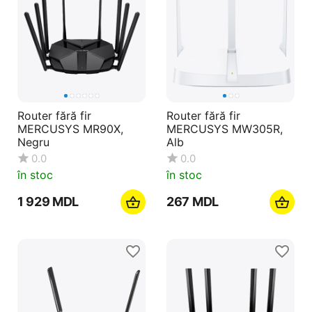
Router fără fir
Router fără fir
MERCUSYS MR90X,
MERCUSYS MW305R,
Negru
Alb
0.0
0.0
în stoc
în stoc
1 929
MDL
‍267‍
MDL