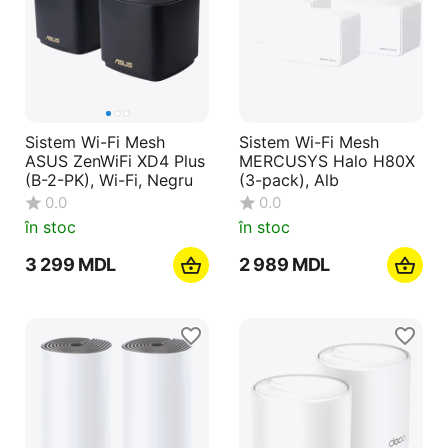
Sistem Wi-Fi Mesh
Sistem Wi-Fi Mesh
ASUS ZenWiFi XD4 Plus
MERCUSYS Halo H80X
(B-2-PK), Wi-Fi, Negru
(3-pack), Alb
0.0
0.0
în stoc
în stoc
3 299
MDL
2 989
MDL