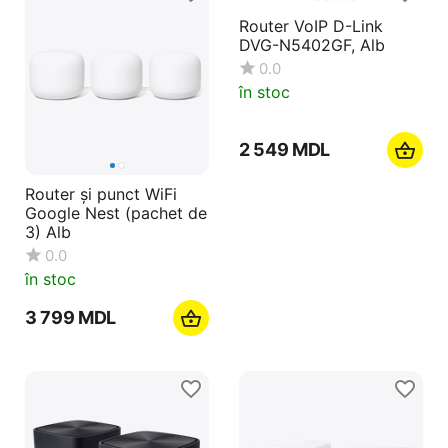
Router și punct WiFi
Router VoIP D-Link
Google Nest (pachet de
DVG-N5402GF, Alb
3) Alb
0.0
0.0
în stoc
în stoc
3 799
MDL
2 549
MDL