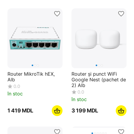
Router MikroTik hEX,
Router și punct WiFi
Alb
Google Nest (pachet de
2) Alb
0.0
0.0
în stoc
în stoc
1 419
MDL
3 199
MDL