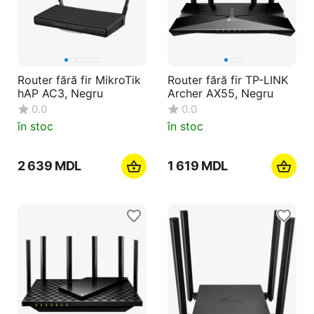
Router fără fir MikroTik
Router fără fir TP-LINK
hAP AC3, Negru
Archer AX55, Negru
0.0
0.0
în stoc
în stoc
2 639
MDL
1 619
MDL