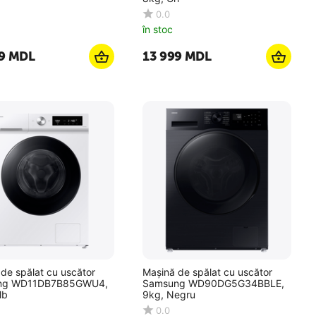
0.0
în stoc
9
MDL
13 999
MDL
de spălat cu uscător
Mașină de spălat cu uscător
ng WD11DB7B85GWU4,
Samsung WD90DG5G34BBLE,
lb
9kg, Negru
0.0