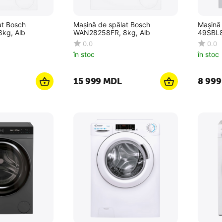
at Bosch
Mașină de spălat Bosch
Mașină
kg, Alb
WAN28258FR, 8kg, Alb
49SBL8
0.0
0.0
în stoc
în stoc
15 999
MDL
8 999