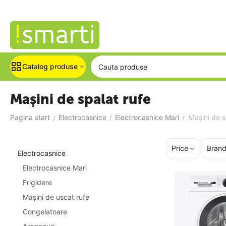
Catalog produse
Maşini de spalat rufe
Pagina start
Electrocasnice
Electrocasnice Mari
Maşini de s
/
/
/
Price
Bran
Electrocasnice
Electrocasnice Mari
Frigidere
Maşini de uscat rufe
Congelatoare