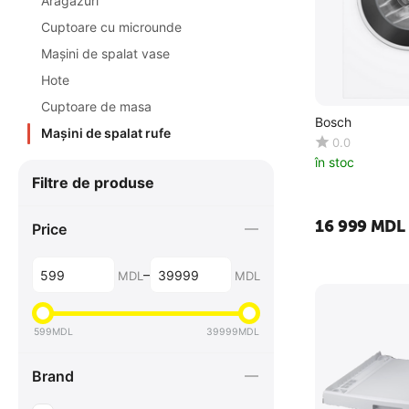
Aragazuri
Cuptoare cu microunde
Maşini de spalat vase
Hote
Cuptoare de masa
Bosch
Maşini de spalat rufe
0.0
în stoc
Filtre de produse
16 999
MDL
Price
–
MDL
MDL
599
MDL
39999
MDL
Brand