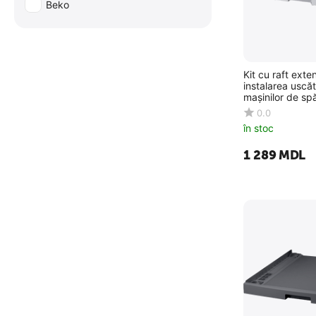
Beko
Kit cu raft exte
instalarea uscăt
mașinilor de spălat Sa
SKK-DD, Alb
0.0
în stoc
1 289
MDL