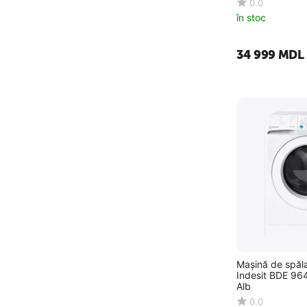
0.0
în stoc
34 999
MDL
Mașină de spăla
Indesit BDE 96
Alb
0.0