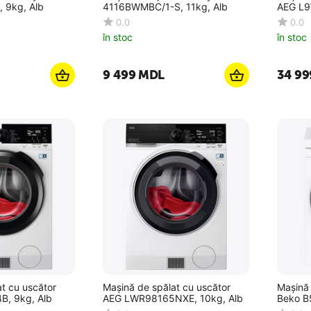
 9kg, Alb
4116BWMBC/1-S, 11kg, Alb
AEG L9
0.0
0.0
în stoc
în stoc
9 499
MDL
34 99
t cu uscător
Mașină de spălat cu uscător
Mașină 
, 9kg, Alb
AEG LWR98165NXE, 10kg, Alb
Beko B