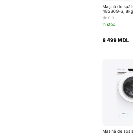
Mașină de spăl
48SB6G-S, 8kg,
0.0
în stoc
8 499
MDL
Mașină de spăl