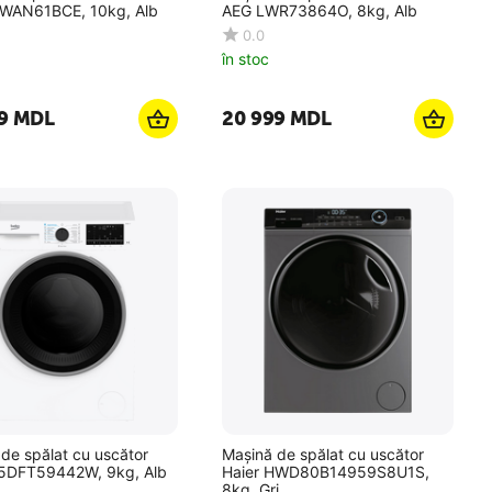
WAN61BCE, 10kg, Alb
AEG LWR73864O, 8kg, Alb
0.0
în stoc
9
MDL
20 999
MDL
de spălat cu uscător
Mașină de spălat cu uscător
5DFT59442W, 9kg, Alb
Haier HWD80B14959S8U1S,
8kg, Gri