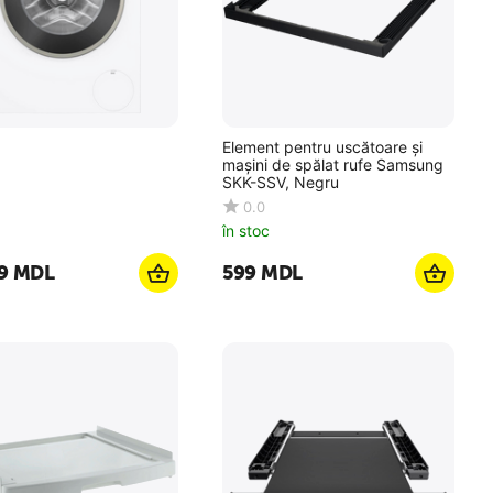
Element pentru uscătoare și
mașini de spălat rufe Samsung
SKK-SSV, Negru
0.0
în stoc
9
MDL
‍599‍
MDL