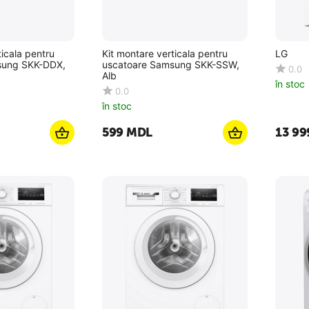
ticala pentru
Kit montare verticala pentru
LG
sung SKK-DDX,
uscatoare Samsung SKK-SSW,
0.0
Alb
în stoc
0.0
în stoc
‍599‍
MDL
13 99