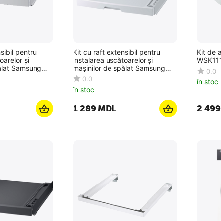
nsibil pentru
Kit cu raft extensibil pentru
Kit de
oarelor și
instalarea uscătoarelor și
WSK11
msung
mașinilor de spălat Samsung
0.0
SKK-UDW, Alb
0.0
în stoc
în stoc
1 289
MDL
2 499