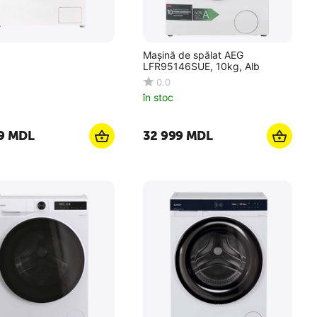
Mașină de spălat AEG
LFR95146SUE, 10kg, Alb
0.0
în stoc
9
MDL
32 999
MDL