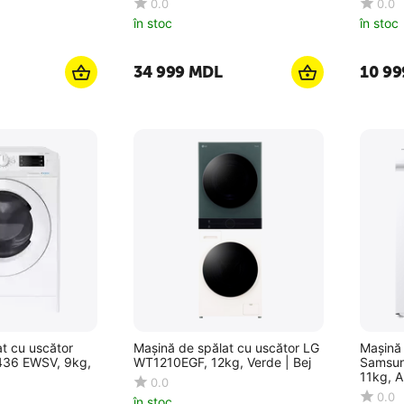
0.0
0.0
în stoc
în stoc
34 999
MDL
10 99
t cu uscător
Mașină de spălat cu uscător LG
Mașină 
436 EWSV, 9kg,
WT1210EGF, 12kg, Verde | Bej
Samsu
11kg, A
0.0
0.0
în stoc