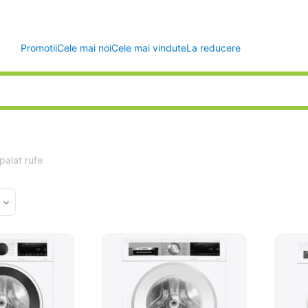
Promotii
Cele mai noi
Cele mai vindute
La reducere
palat rufe
d