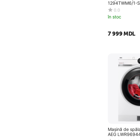
1294TWM6/1-S,
0.0
în stoc
7 999
MDL
Mașină de spăla
AEG LWR96944B