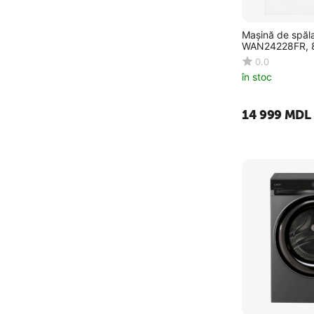
Mașină de spăl
WAN24228FR, 8
0.0
în stoc
14 999
MDL