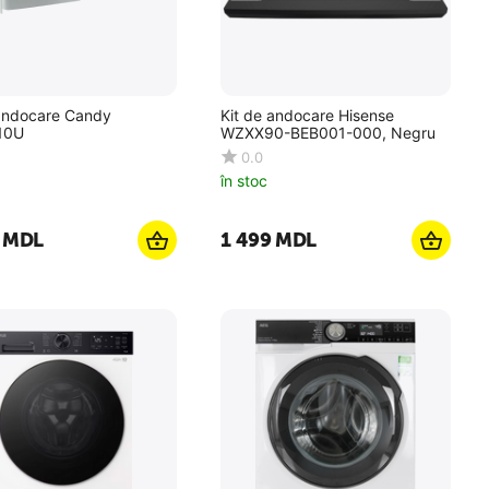
 andocare Candy
Kit de andocare Hisense
10U
WZXX90-BEB001-000, Negru
0.0
în stoc
MDL
1 499
MDL