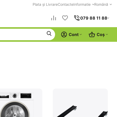
Plata și Livrare
Contacte
Informatie
Română
079 88 11 88
Cont
Coș