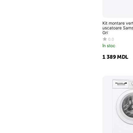
Kit montare ver
uscatoare Sam
Gri
0.0
în stoc
1 389
MDL