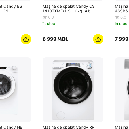
at Candy BS
Mașină de spălat Candy CS
Mașină
 Gri
1410TXME/1-S, 10kg, Alb
48SB6-
0.0
0.0
în stoc
în stoc
6 999
MDL
7 999
at Candy HE
Mașină de spălat Candy RP
Mașină 