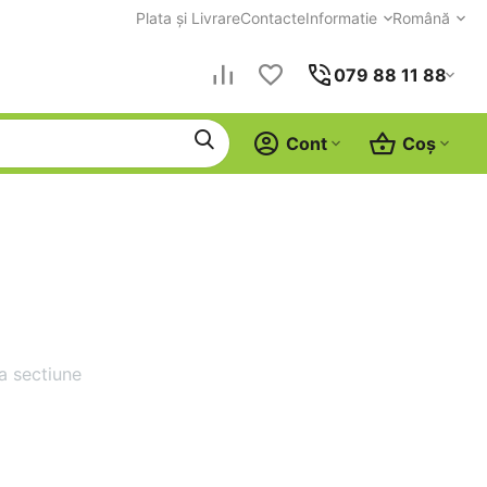
Plata și Livrare
Contacte
Informatie
Română
079 88 11 88
Cont
Coș
a sectiune