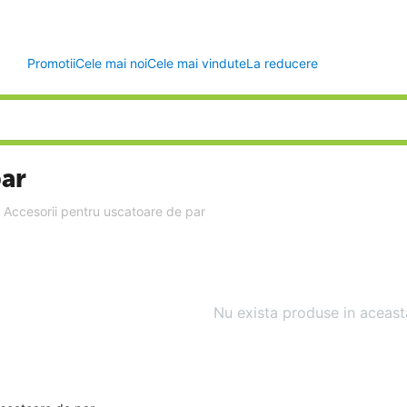
Promotii
Cele mai noi
Cele mai vindute
La reducere
par
Accesorii pentru uscatoare de par
Nu exista produse in aceast