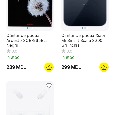
Cântar de podea
Cântar de podea Xiaomi
Ardesto SCB-965BL,
Mi Smart Scale S200,
Negru
Gri inchis
0.0
0.0
în stoc
în stoc
‍239‍
MDL
‍299‍
MDL