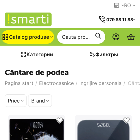
RO
079 88 11 88
Catalog produse
Категории
Фильтры
Cântare de podea
Pagina start
/
Electrocasnice
/
Ingrijire personala
/
Cânt
Price
Brand