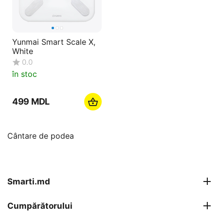
Yunmai Smart Scale X,
White
0.0
în stoc
‍499‍
MDL
Cântare de podea
Smarti.md
Cumpărătorului