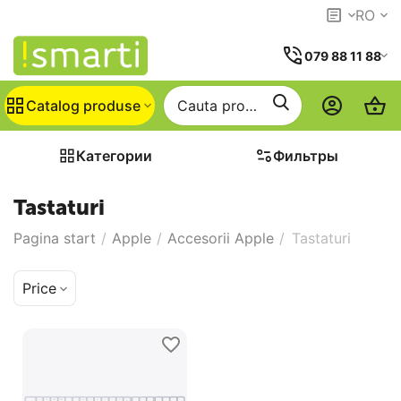
RO
079 88 11 88
Catalog produse
Категории
Фильтры
Tastaturi
Pagina start
/
Apple
/
Accesorii Apple
/
Tastaturi
Price