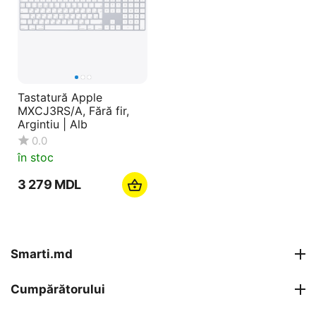
Tastatură Apple
MXCJ3RS/A, Fără fir,
Argintiu | Alb
0.0
în stoc
3 279
MDL
Smarti.md
Cumpărătorului