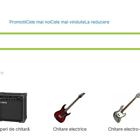
Promotii
Cele mai noi
Cele mai vindute
La reducere
re
eri de chitară
Chitare electrice
Chitare electro