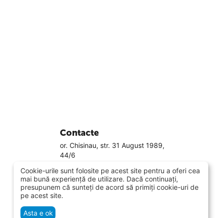
Contacte
or. Chisinau, str. 31 August 1989,
44/6
079881188
Cookie-urile sunt folosite pe acest site pentru a oferi cea
022 800 808
mai bună experiență de utilizare. Dacă continuați,
Luni-Vineri 9.00 - 18.00
presupunem că sunteți de acord să primiți cookie-uri de
Sâmbăta 10.00 - 14.00
pe acest site.
info@smarti.md
Asta e ok
Vezi pe hartă