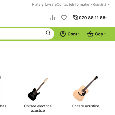
Plata și Livrare
Contacte
Informatie
Română
079 88 11 88
Cont
Coș
-bas
Chitare electrice
Chitare acustice
acustice