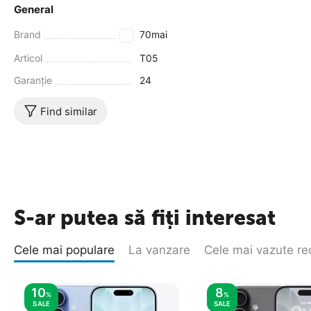
General
Brand
70mai
Articol
T05
Garanţie
24
Find similar
S-ar putea să fiți interesat
Cele mai populare
La vanzare
Cele mai vazute re
10
8
%
%
SALE
SALE