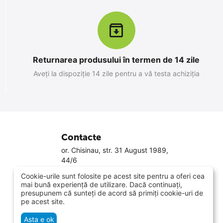
Returnarea produsului în termen de 14 zile
Aveți la dispoziție 14 zile pentru a vă testa achiziția
Contacte
or. Chisinau, str. 31 August 1989,
44/6
079881188
Cookie-urile sunt folosite pe acest site pentru a oferi cea
022 800 808
mai bună experiență de utilizare. Dacă continuați,
Luni-Vineri 9.00 - 18.00
presupunem că sunteți de acord să primiți cookie-uri de
Sâmbăta 10.00 - 14.00
pe acest site.
info@smarti.md
Asta e ok
Vezi pe hartă