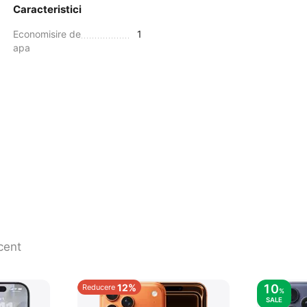
Caracteristici
Economisire de
1
apa
cent
12%
10
Reducere
%
SALE