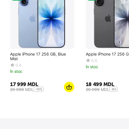
Apple iPhone 17 256 GB, Blue
Apple iPhone 17 256 G
Mist
0.0
0.0
în stoc
în stoc
17 999
MDL
18 499
MDL
20 099
MDL
20 099
MDL
-10%
-8%
10
%
SALE