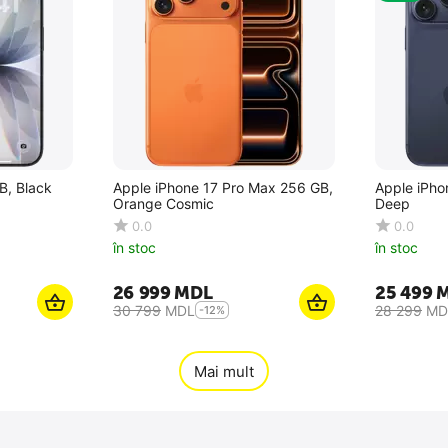
B, Black
Apple iPhone 17 Pro Max 256 GB,
Apple iPho
Orange Cosmic
Deep
0.0
0.0
în stoc
în stoc
26 999
MDL
25 499
30 799
MDL
28 299
MD
-12%
Mai mult