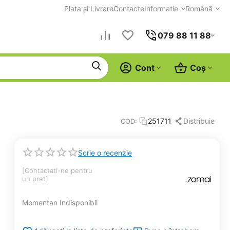
Plata și Livrare
Contacte
Informatie
Română
079 88 11 88
Cont
Coș
Distribuie
251711
COD:
Scrie o recenzie
[Contactati-ne pentru 
un pret]
Momentan Indisponibil