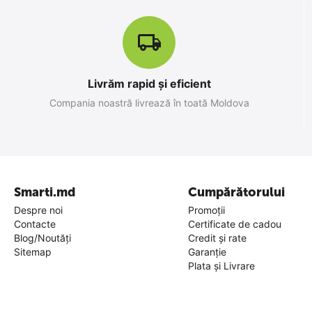
Livrăm rapid și eficient
Apple iPhone 17 Pro Max 256 GB,
Compania noastră livrează în toată Moldova
Silver
0.0
în stoc
27 599
MDL
30 799
MDL
-10%
Smarti.md
Cumpărătorului
Despre noi
Promoții
Contacte
Certificate de cadou
Blog/Noutăți
Credit și rate
Sitemap
Garanție
Plata și Livrare