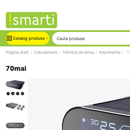
Catalog produse
Pagina start
Calculatoare
Tehnică de birou
Imprimante
7
/
/
/
/
70mai