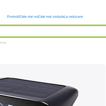
Promotii
Cele mai noi
Cele mai vindute
La reducere
0mai