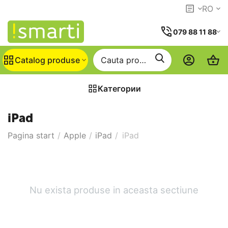
RO
079 88 11 88
Catalog produse
Категории
iPad
Pagina start
/
Apple
/
iPad
/
iPad
Nu exista produse in aceasta sectiune