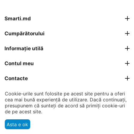
Smarti.md
Cumpărătorului
Informație utilă
Contul meu
Contacte
Cookie-urile sunt folosite pe acest site pentru a oferi
© 2007 - 2026 Smarti Computer SRL.
cea mai bună experiență de utilizare. Dacă continuați,
presupunem că sunteți de acord să primiți cookie-uri
de pe acest site.
Asta e ok