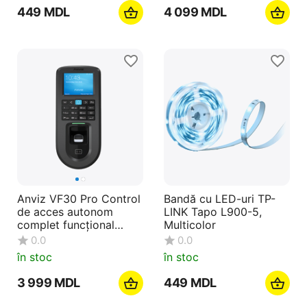
‍449‍
MDL
4 099
MDL
Anviz VF30 Pro Control
Bandă cu LED-uri TP-
de acces autonom
LINK Tapo L900-5,
complet funcțional
Multicolor
(amprentă digitală și
0.0
0.0
RFID)
în stoc
în stoc
3 999
MDL
‍449‍
MDL