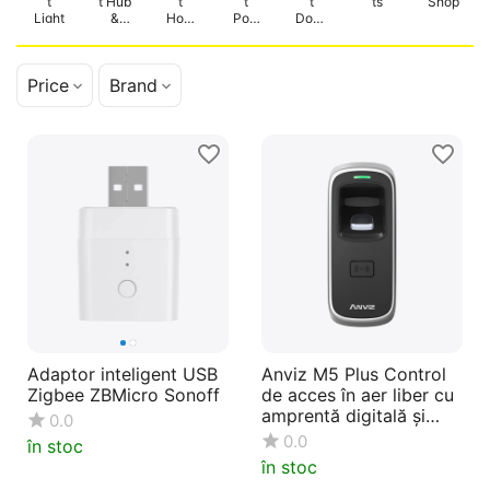
t
t Hub
t
t
t
ts
Shop
Light
&
Hom
Pow
Doorl
Sens
e
er
ock
or
Cam
Sock
era
et
Price
Brand
Adaptor inteligent USB
Anviz M5 Plus Control
Zigbee ZBMicro Sonoff
de acces în aer liber cu
amprentă digitală și
0.0
RFID
0.0
în stoc
în stoc