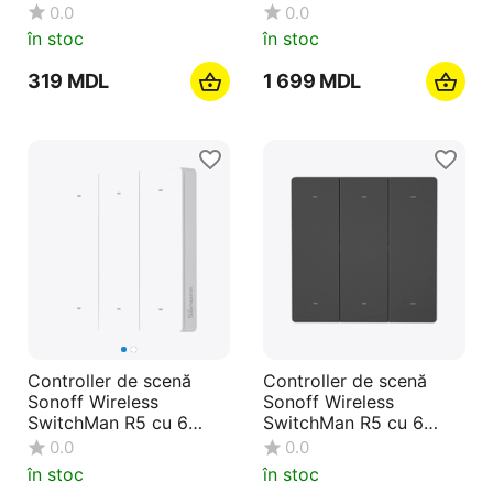
necesar)
4Relay)
0.0
0.0
în stoc
în stoc
‍319‍
MDL
1 699
MDL
Controller de scenă
Controller de scenă
Sonoff Wireless
Sonoff Wireless
SwitchMan R5 cu 6
SwitchMan R5 cu 6
butoane, alb (R5W)
butoane, Dim Gray (R5)
0.0
0.0
în stoc
în stoc