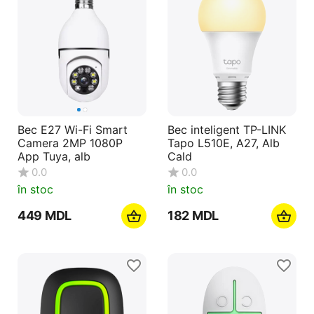
Bec E27 Wi-Fi Smart
Bec inteligent TP-LINK
Camera 2MP 1080P
Tapo L510E, A27, Alb
App Tuya, alb
Cald
0.0
0.0
în stoc
în stoc
‍449‍
MDL
‍182‍
MDL