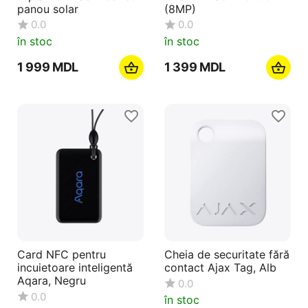
panou solar
(8MP)
0.0
0.0
în stoc
în stoc
1 999
MDL
1 399
MDL
Card NFC pentru
Cheia de securitate fără
incuietoare inteligentă
contact Ajax Tag, Alb
Aqara, Negru
0.0
0.0
în stoc