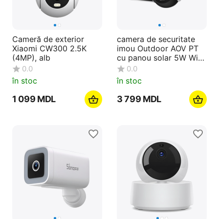
Cameră de exterior
camera de securitate
Xiaomi CW300 2.5K
imou Outdoor AOV PT
(4MP), alb
cu panou solar 5W Wi-
Fi+4G 3K 5MP, alb
0.0
0.0
în stoc
în stoc
1 099
MDL
3 799
MDL