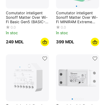
Comutator inteligent
Comutator inteligent
Sonoff Matter Over Wi-
Sonoff Matter Over Wi-
Fi Basic Gen5 (BASIC-
Fi MINIR4M Extreme
1GS)
(neutru necesar)
0.0
0.0
în stoc
în stoc
‍249‍
MDL
‍399‍
MDL