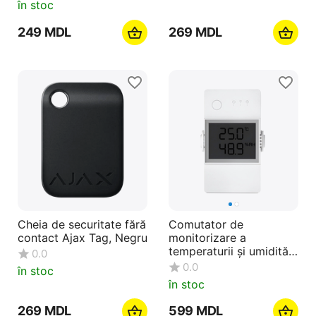
în stoc
‍249‍
MDL
‍269‍
MDL
Cheia de securitate fără
Comutator de
contact Ajax Tag, Negru
monitorizare a
temperaturii și umidității
0.0
Sonoff Wi-Fi Smart TH
0.0
în stoc
Elite THR320D 20A
în stoc
‍269‍
MDL
‍599‍
MDL