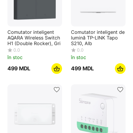
Comutator inteligent
Comutator inteligent de
AQARA Wireless Switch
lumină TP-LINK Tapo
H1 (Double Rocker), Gri
S210, Alb
0.0
0.0
în stoc
în stoc
‍499‍
MDL
‍499‍
MDL