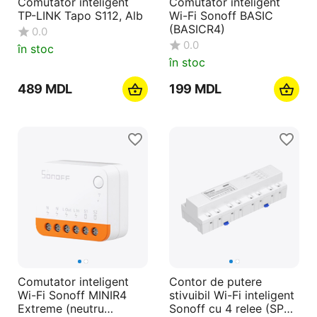
Comutator inteligent
Comutator inteligent
TP-LINK Tapo S112, Alb
Wi-Fi Sonoff BASIC
(BASICR4)
0.0
0.0
în stoc
în stoc
‍489‍
MDL
‍199‍
MDL
Comutator inteligent
Contor de putere
Wi-Fi Sonoff MINIR4
stivuibil Wi-Fi inteligent
Extreme (neutru
Sonoff cu 4 relee (SPM-