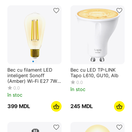
Bec cu filament LED
Bec cu LED TP-LINK
inteligent Sonoff
Tapo L610, GU10, Alb
(Amber) Wi-Fi E27 7W
0.0
700Lm (B02-F-ST64)
0.0
în stoc
în stoc
‍399‍
MDL
‍245‍
MDL