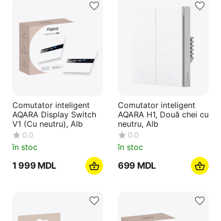
Comutator inteligent
Comutator inteligent
AQARA Display Switch
AQARA H1, Două chei сu
V1 (Cu neutru), Alb
neutru, Alb
0.0
0.0
în stoc
în stoc
1 999
MDL
‍699‍
MDL