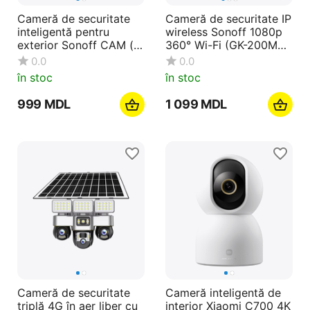
Cameră de securitate
Cameră de securitate IP
inteligentă pentru
wireless Sonoff 1080p
exterior Sonoff CAM (
360° Wi-Fi (GK-200MP2
CAM-B1P)
-B)
0.0
0.0
în stoc
în stoc
‍999‍
MDL
1 099
MDL
Cameră de securitate
Cameră inteligentă de
triplă 4G în aer liber cu
interior Xiaomi C700 4K