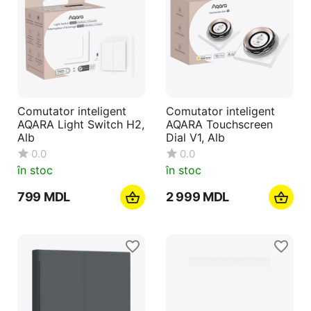
Comutator inteligent
Comutator inteligent
AQARA Light Switch H2,
AQARA Touchscreen
Alb
Dial V1, Alb
0.0
0.0
în stoc
în stoc
‍799‍
MDL
2 999
MDL