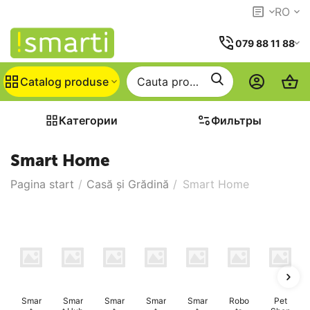
RO
079 88 11 88
Catalog produse
Категории
Фильтры
Smart Home
Pagina start
/
Casă și Grădină
/
Smart Home
Smar
Smar
Smar
Smar
Smar
Robo
Pet