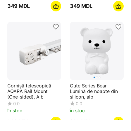
‍349‍
MDL
‍349‍
MDL
Cornișă telescopică
Cute Series Bear
AQARA Rail Mount
Lumină de noapte din
(One-sided), Alb
silicon, alb
0.0
0.0
în stoc
în stoc
‍299‍
MDL
‍299‍
MDL