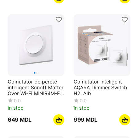
Comutator de perete
Comutator inteligent
inteligent Sonoff Matter
AQARA Dimmer Switch
Over Wi-Fi MINIR4M-E
H2, Alb
Extreme (neutru
0.0
0.0
necesar)
în stoc
în stoc
‍649‍
MDL
‍999‍
MDL