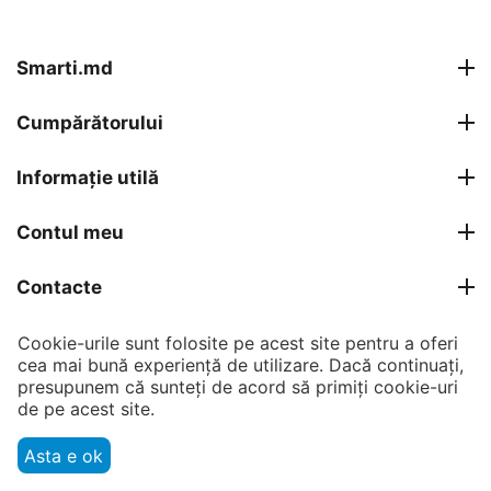
Smarti.md
Cumpărătorului
Informație utilă
Contul meu
Contacte
Cookie-urile sunt folosite pe acest site pentru a oferi
© 2007 - 2026 Smarti Computer SRL.
cea mai bună experiență de utilizare. Dacă continuați,
presupunem că sunteți de acord să primiți cookie-uri
de pe acest site.
Asta e ok