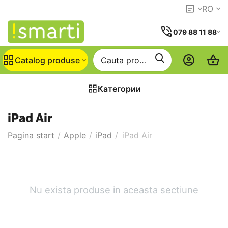
RO
079 88 11 88
Catalog produse
Категории
iPad Air
Pagina start
/
Apple
/
iPad
/
iPad Air
Nu exista produse in aceasta sectiune