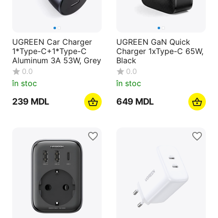
UGREEN Car Charger
UGREEN GaN Quick
1*Type-C+1*Type-C
Charger 1xType-C 65W,
Aluminum 3A 53W, Grey
Black
0.0
0.0
în stoc
în stoc
‍239‍
MDL
‍649‍
MDL