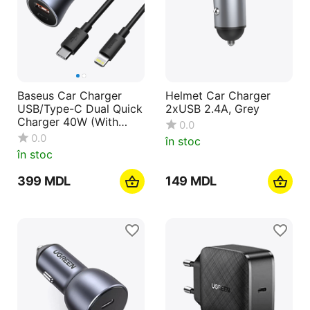
Baseus Car Charger
Helmet Car Charger
USB/Type-C Dual Quick
2xUSB 2.4A, Grey
Charger 40W (With
0.0
Baseus Cable Type-C to
0.0
în stoc
Lightning 1m), Gray
în stoc
‍399‍
MDL
‍149‍
MDL