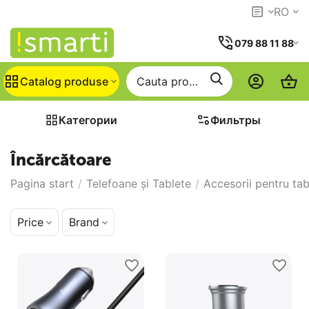
RO
079 88 11 88
Catalog produse
Категории
Фильтры
Încărcătoare
Pagina start
/
Telefoane și Tablete
/
Accesorii pentru tab
Price
Brand