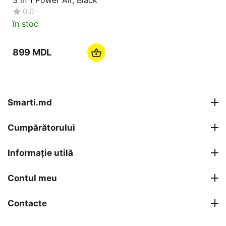
0.0
în stoc
‍899‍
MDL
Smarti.md
Cumpărătorului
Informație utilă
Contul meu
Contacte