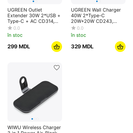
UGREEN Outlet
UGREEN Wall Charger
Extender 30W 2*USB +
40W 2*Type-C
Type-C + AC CD314,
20W+20W CD243,
Black
White
0.0
0.0
în stoc
în stoc
‍299‍
MDL
‍329‍
MDL
WIWU Wireless Charger
3 in 1 Power Air, Black