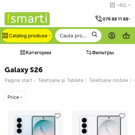
RO
079 88 11 88
Catalog produse
Категории
Фильтры
Galaxy S26
Pagina start
/
Telefoane și Tablete
/
Telefoane mobile
/
Price