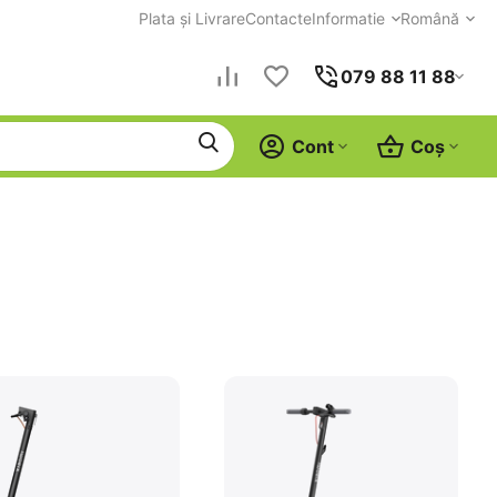
Plata și Livrare
Contacte
Informatie
Română
079 88 11 88
Cont
Coș