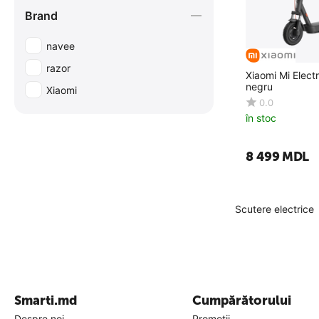
Brand
navee
razor
Xiaomi Mi Electr
negru
Xiaomi
0.0
în stoc
8 499
MDL
Scutere electrice
Smarti.md
Cumpărătorului
Despre noi
Promoții