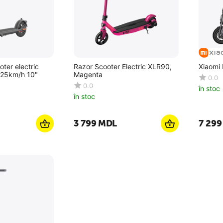
ter electric
Razor Scooter Electric XLR90,
Xiaomi 
 25km/h 10"
Magenta
0.0
0.0
în stoc
în stoc
3 799
MDL
7 299