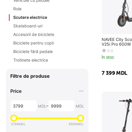
Vehicule cu pedale
Role
Scutere electrice
Skateboard-uri
Accesorii de biciclete
NAVEE City Scoo
Biciclete pentru copii
V25i Pro 600W
0.0
Biciclete fără pedale
în stoc
Trotinete electrice
7 399
MDL
Filtre de produse
Price
–
MDL
MDL
3799
MDL
9999
MDL