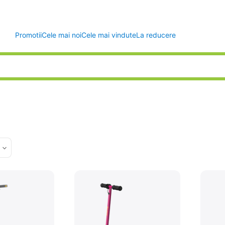
Promotii
Cele mai noi
Cele mai vindute
La reducere
d