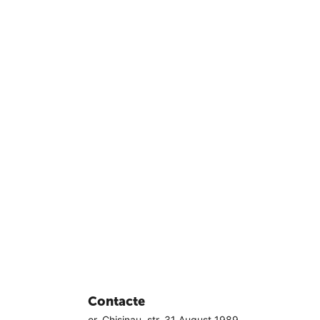
Contacte
or. Chisinau, str. 31 August 1989,