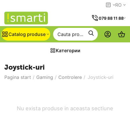
RO
079 88 11 88
Catalog produse
Категории
Joystick-uri
Pagina start
/
Gaming
/
Controlere
/
Joystick-uri
Nu exista produse in aceasta sectiune