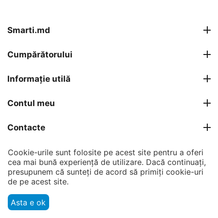
Smarti.md
Cumpărătorului
Informație utilă
Contul meu
Contacte
Cookie-urile sunt folosite pe acest site pentru a oferi
© 2007 - 2026 Smarti Computer SRL.
cea mai bună experiență de utilizare. Dacă continuați,
presupunem că sunteți de acord să primiți cookie-uri
de pe acest site.
Asta e ok