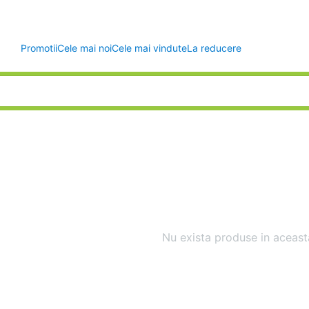
Promotii
Cele mai noi
Cele mai vindute
La reducere
Nu exista produse in aceast