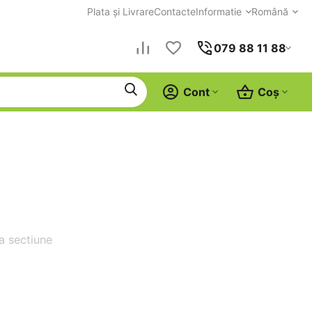
Plata și Livrare
Contacte
Informatie
Română
079 88 11 88
Cont
Coș
a sectiune