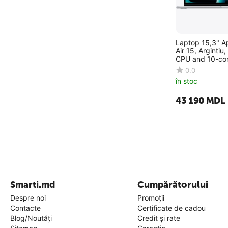
Laptop 15,3" 
Air 15, Argintiu
CPU and 10-co
16GB/1024GB,
0.0
în stoc
43 190
MDL
Smarti.md
Cumpărătorului
Despre noi
Promoții
Contacte
Certificate de cadou
Blog/Noutăți
Credit și rate