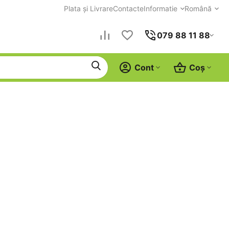
Plata și Livrare
Contacte
Informatie
Română
079 88 11 88
Cont
Coș