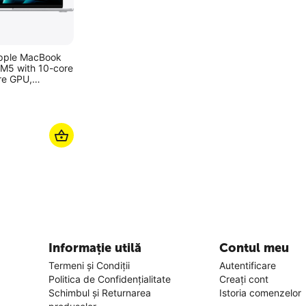
Apple MacBook
, M5 with 10-core
re GPU,
 macOS Tahoe
Informație utilă
Contul meu
Termeni și Condiții
Autentificare
Politica de Confidențialitate
Creați cont
Schimbul și Returnarea
Istoria comenzelor