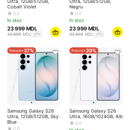
Ultra, 12GB/512GB,
Ultra, 12GB/512GB,
Cobalt Violet
Negru
0.0
0.0
în stoc
în stoc
23 999
MDL
23 999
MDL
32 899
MDL
32 899
MDL
-27%
-27%
27%
20%
Reducere
Reducere
Samsung Galaxy S26
Samsung Galaxy S26
Ultra, 12GB/512GB, Sky
Ultra, 16GB/1024GB, Alb
Blue
0.0
0.0