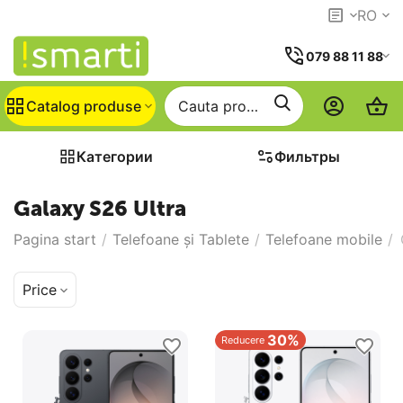
RO
079 88 11 88
Catalog produse
Категории
Фильтры
Galaxy S26 Ultra
Pagina start
/
Telefoane și Tablete
/
Telefoane mobile
/
Price
30%
Reducere