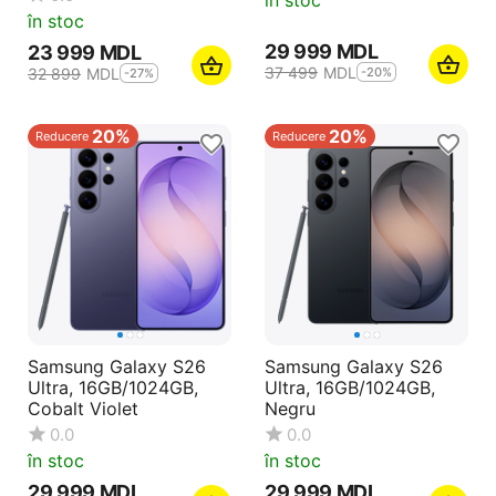
în stoc
în stoc
29 999
MDL
23 999
MDL
37 499
MDL
-20%
32 899
MDL
-27%
20%
20%
Reducere
Reducere
Samsung Galaxy S26
Samsung Galaxy S26
Ultra, 16GB/1024GB,
Ultra, 16GB/1024GB,
Cobalt Violet
Negru
0.0
0.0
în stoc
în stoc
29 999
MDL
29 999
MDL