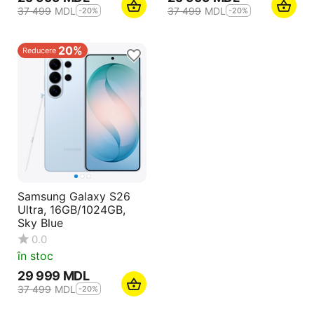
37 499
MDL
37 499
MDL
-20%
-20%
20%
Reducere
Samsung Galaxy S26
Ultra, 16GB/1024GB,
Sky Blue
0.0
în stoc
29 999
MDL
37 499
MDL
-20%