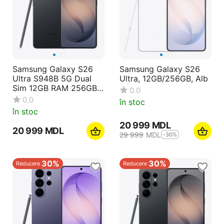
Samsung Galaxy S26
Samsung Galaxy S26
Ultra S948B 5G Dual
Ultra, 12GB/256GB, Alb
Sim 12GB RAM 256GB
0.0
Negru
0.0
în stoc
în stoc
20 999
MDL
20 999
MDL
29 999
MDL
-30%
30%
30%
Reducere
Reducere