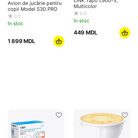
LINK Tapo L900-5,
Avion de jucărie pentru
Multicolor
copii Model S30 PRO
0.0
0.0
în stoc
în stoc
‍449‍
MDL
1 899
MDL