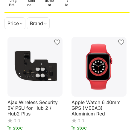
uri și
sorii
tisme
t
Brăță
pentr
nt
Hom
ri
u
e
Smar
gadg
t
eturi
Price
Brand
Ajax Wireless Security
Apple Watch 6 40mm
6V PSU for Hub 2 /
GPS (M00A3)
Hub2 Plus
Aluminium Red
0.0
0.0
în stoc
în stoc