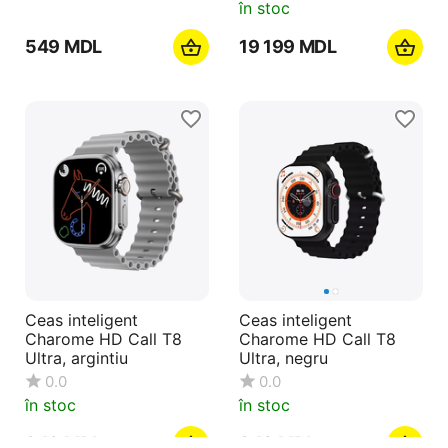
în stoc
‍549‍
MDL
19 199
MDL
Ceas inteligent
Ceas inteligent
Charome HD Call T8
Charome HD Call T8
Ultra, argintiu
Ultra, negru
0.0
0.0
în stoc
în stoc
‍949‍
MDL
‍949‍
MDL