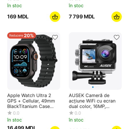
în stoc
în stoc
‍169‍
MDL
7 799
MDL
20%
Reducere
Apple Watch Ultra 2
AUSEK Cameră de
GPS + Cellular, 49mm
acțiune WiFi cu ecran
BlackTitanium Case
dual color, 16MP,
with Black Ocean Band,
4k/30fps, 900mAh,
0.0
0.0
MX4P3
negru
în stoc
în stoc
16 499
MDL