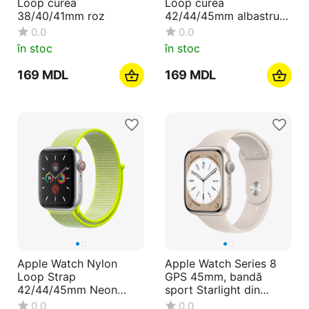
Loop curea
Loop curea
38/40/41mm roz
42/44/45mm albastru
deschis
0.0
0.0
în stoc
în stoc
‍169‍
MDL
‍169‍
MDL
Apple Watch Nylon
Apple Watch Series 8
Loop Strap
GPS 45mm, bandă
42/44/45mm Neon
sport Starlight din
Green
aluminiu Starlight
0.0
0.0