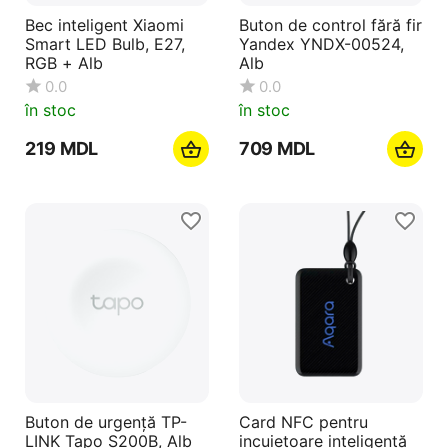
Bec inteligent Xiaomi
Buton de control fără fir
Smart LED Bulb, E27,
Yandex YNDX-00524,
RGB + Alb
Alb
0.0
0.0
în stoc
în stoc
‍219‍
MDL
‍709‍
MDL
Buton de urgență TP-
Card NFC pentru
LINK Tapo S200B, Alb
incuietoare inteligentă