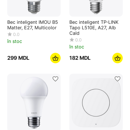
Bec inteligent IMOU B5
Bec inteligent TP-LINK
Matter, E27, Multicolor
Tapo L510E, A27, Alb
Cald
0.0
0.0
în stoc
în stoc
‍299‍
MDL
‍182‍
MDL