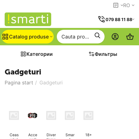
RO
079 88 11 88
Catalog produse
Категории
Фильтры
Gadgeturi
Pagina start
/
Gadgeturi
Ceas
Acce
Diver
Smar
18+