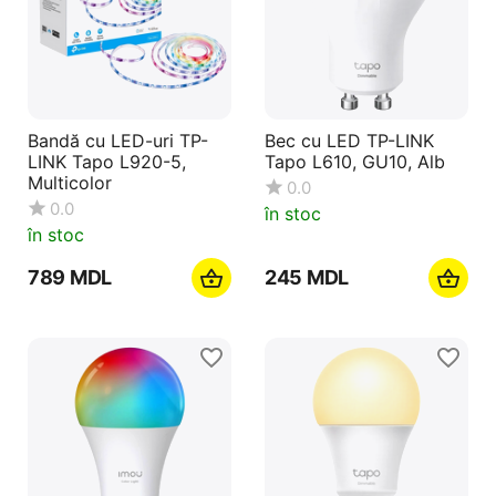
Bandă cu LED-uri TP-
Bec cu LED TP-LINK
LINK Tapo L920-5,
Tapo L610, GU10, Alb
Multicolor
0.0
0.0
în stoc
în stoc
‍789‍
MDL
‍245‍
MDL