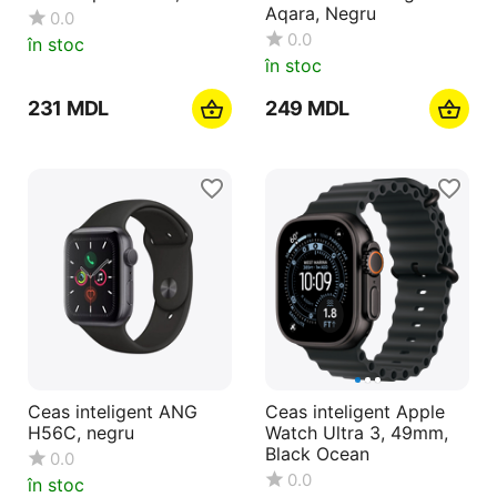
Aqara, Negru
0.0
0.0
în stoc
în stoc
‍231‍
MDL
‍249‍
MDL
Ceas inteligent ANG
Ceas inteligent Apple
H56C, negru
Watch Ultra 3, 49mm,
Black Ocean
0.0
0.0
în stoc