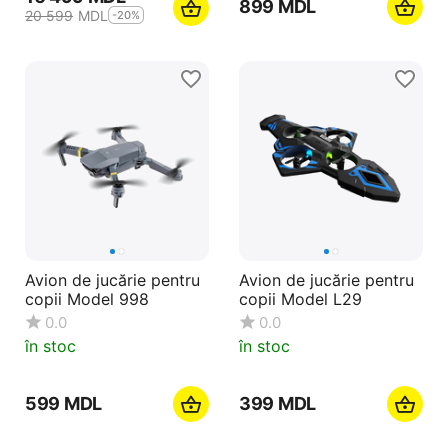
‍899‍
MDL
20 599
MDL
-20%
Avion de jucărie pentru
Avion de jucărie pentru
copii Model 998
copii Model L29
0.0
0.0
în stoc
în stoc
‍599‍
MDL
‍399‍
MDL