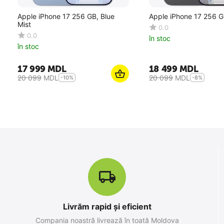
Apple iPhone 17 256 GB, Blue
Apple iPhone 17 256 G
Mist
0.0
0.0
în stoc
în stoc
17 999
MDL
18 499
MDL
20 099
MDL
20 099
MDL
-10%
-8%
19%
Reducere
Livrăm rapid și eficient
Apple iPhone 15, 6GB/128GB,
Compania noastră livrează în toată Moldova