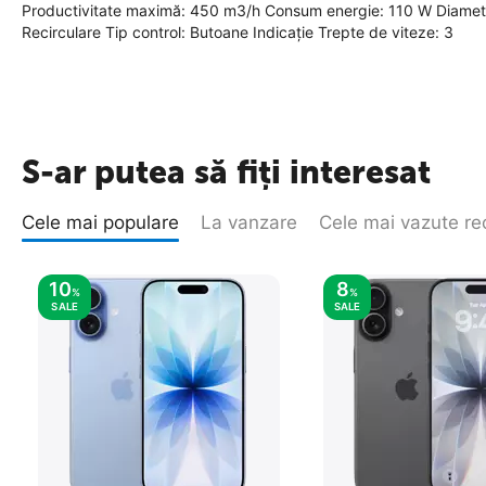
Productivitate maximă: 450 m3/h Consum energie: 110 W Diametru
Recirculare Tip control: Butoane Indicaţie Trepte de viteze: 3
S-ar putea să fiți interesat
Cele mai populare
La vanzare
Cele mai vazute re
10
8
%
%
SALE
SALE