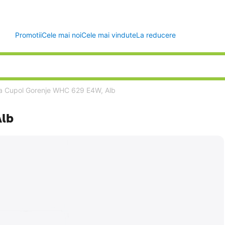
Promotii
Cele mai noi
Cele mai vindute
La reducere
a Cupol Gorenje WHC 629 E4W, Alb
Alb