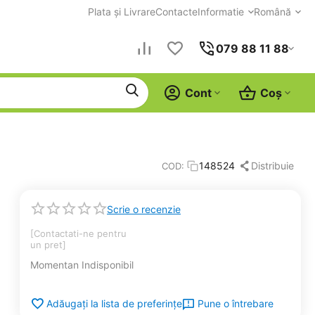
Plata și Livrare
Contacte
Informatie
Română
079 88 11 88
Cont
Coș
Distribuie
148524
COD:
Scrie o recenzie
[Contactati-ne pentru 
un pret]
Momentan Indisponibil
Pune o întrebare
Adăugați la lista de preferințe