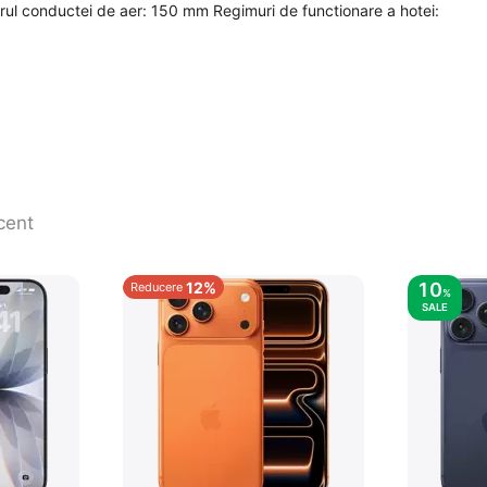
l conductei de aer: 150 mm Regimuri de functionare a hotei:
cent
12%
10
Reducere
%
SALE