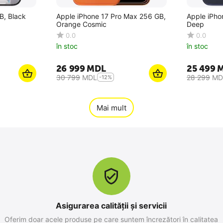
B, Black
Apple iPhone 17 Pro Max 256 GB,
Apple iPho
Orange Cosmic
Deep
0.0
0.0
în stoc
în stoc
26 999
MDL
25 499
30 799
MDL
28 299
MD
-12%
Mai mult
Asigurarea calității și servicii
Oferim doar acele produse pe care suntem încrezători în calitatea