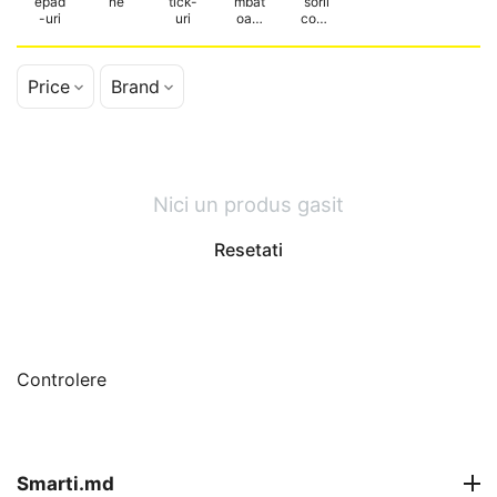
epad
ne
tick-
mbăt
sorii
-uri
uri
oare
contr
de
olere
vitez
e
Price
Brand
Nici un produs gasit
Resetati
Controlere
Smarti.md