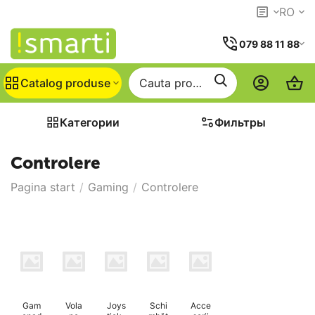
RO
079 88 11 88
Catalog produse
Категории
Фильтры
Controlere
Pagina start
/
Gaming
/
Controlere
Gam
Vola
Joys
Schi
Acce