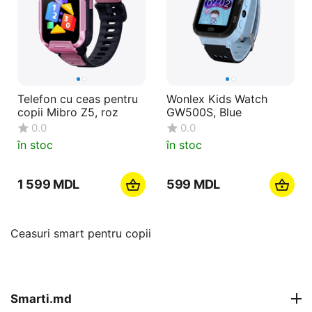
Telefon cu ceas pentru
Wonlex Kids Watch
copii Mibro Z5, roz
GW500S, Blue
0.0
0.0
în stoc
în stoc
1 599
MDL
‍599‍
MDL
Ceasuri smart pentru copii
Smarti.md