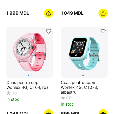
1 999
MDL
1 049
MDL
Ceas pentru copii
Ceas pentru copii
Wonlex 4G, CT04, roz
Wonlex 4G, CT07S,
albastru
0.0
0.0
în stoc
în stoc
1 049
MDL
‍699‍
MDL