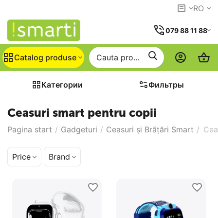
RO
079 88 11 88
Catalog produse
Категории
Фильтры
Ceasuri smart pentru copii
Pagina start
/
Gadgeturi
/
Ceasuri și Brățări Smart
/
Cea
Price
Brand