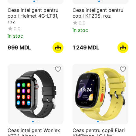
Ceas inteligent pentru
Ceas inteligent pentru
copii Helmet 4G-LT31,
copii KT20S, roz
roz
0.0
0.0
în stoc
în stoc
‍999‍
MDL
1 249
MDL
Ceas inteligent Wonlex
Ceas pentru copii Elari
KT34, Negru
KidPhone 4G Lite,