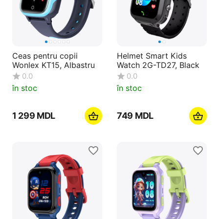
Ceas pentru copii
Helmet Smart Kids
Wonlex KT15, Albastru
Watch 2G-TD27, Black
0.0
0.0
în stoc
în stoc
1 299
MDL
‍749‍
MDL