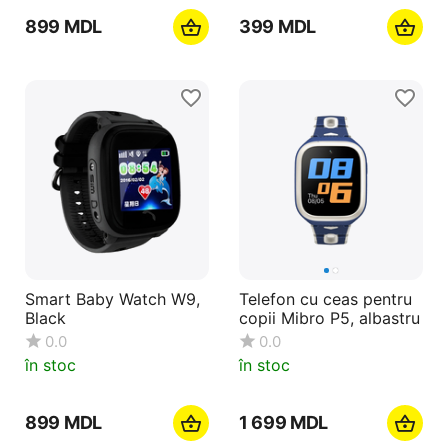
‍899‍
MDL
‍399‍
MDL
Smart Baby Watch W9,
Telefon cu ceas pentru
Black
copii Mibro P5, albastru
0.0
0.0
în stoc
în stoc
‍899‍
MDL
1 699
MDL