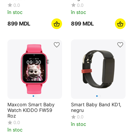
0.0
0.0
în stoc
în stoc
‍899‍
MDL
‍899‍
MDL
Maxcom Smart Baby
Smart Baby Band KD1,
Watch KIDDO FW59
negru
Roz
0.0
0.0
în stoc
în stoc