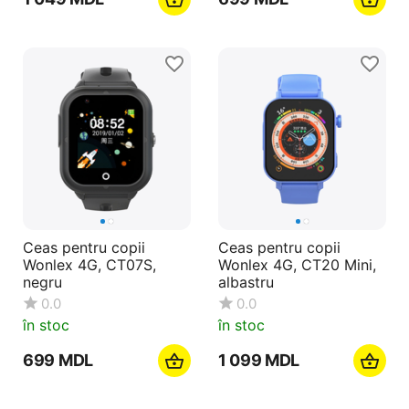
Ceas pentru copii
Ceas pentru copii
Wonlex 4G, CT07S,
Wonlex 4G, CT20 Mini,
negru
albastru
0.0
0.0
în stoc
în stoc
‍699‍
MDL
1 099
MDL