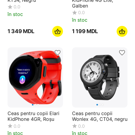
Galben
0.0
0.0
în stoc
în stoc
1 349
MDL
1 199
MDL
Ceas pentru copii Elari
Ceas pentru copii
KidPhone 4GR, Roșu
Wonlex 4G, CT04, negru
0.0
0.0
în stoc
în stoc