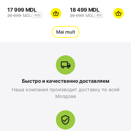
17 999
MDL
18 499
MDL
20 099
MDL
20 099
MDL
-10%
-8%
12%
Mai mult
Reducere
Быстро и качественно доставляем
Наша компания производит доставку по всей
Apple iPhone 17 Pro
Apple iPhone 17 Pro
Молдове
Max 256 GB, Orange
256 GB, Blue Deep
Cosmic
0.0
0.0
în stoc
în stoc
25 499
MDL
26 999
MDL
-10%