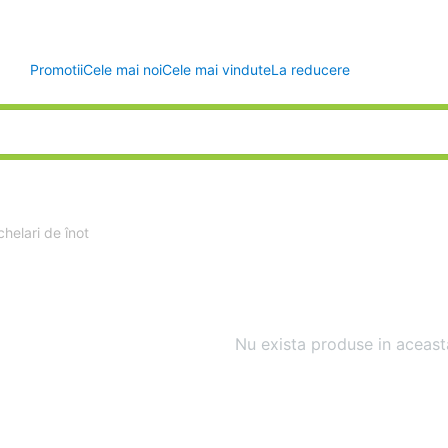
Promotii
Cele mai noi
Cele mai vindute
La reducere
helari de înot
Nu exista produse in aceast