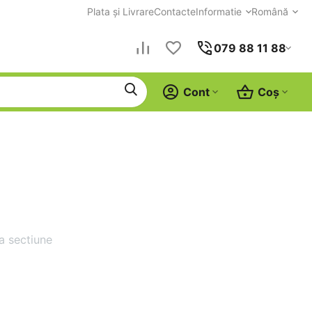
Plata și Livrare
Contacte
Informatie
Română
079 88 11 88
Cont
Coș
a sectiune