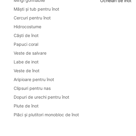
Mingi gonflabile
Ochelari de înot
Măşti şi tub pentru înot
Cercuri pentru înot
Hidrocostume
Căști de înot
Papuci сoral
Veste de salvare
Labe de inot
Veste de înot
Aripioare pentru înot
Clipsuri pentru nas
Dopuri de urechi pentru înot
Plute de înot
Plăci și plutitori monobloc de înot