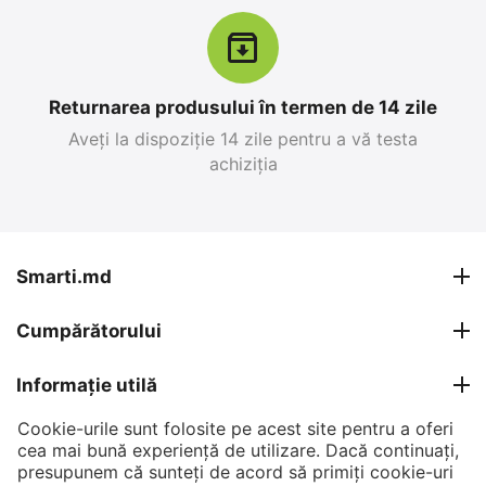
Returnarea produsului în termen de 14 zile
Aveți la dispoziție 14 zile pentru a vă testa
achiziția
Apple iPhone 17 Pro
Apple iPhone 15,
Max 256 GB, Blue Deep
6GB/128GB, Negru
0.0
0.0
în stoc
în stoc
Smarti.md
26 999
MDL
12 499
MDL
Cumpărătorului
30 799
MDL
15 399
MDL
-12%
-19%
Informație utilă
Cookie-urile sunt folosite pe acest site pentru a oferi
Contul meu
cea mai bună experiență de utilizare. Dacă continuați,
presupunem că sunteți de acord să primiți cookie-uri