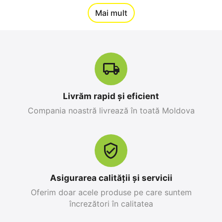
12%
Mai mult
Reducere
-10%
Livrăm rapid și eficient
Compania noastră livrează în toată Moldova
Apple iPhone 17 Pro
Apple iPhone 17 Pro
Max 256 GB, Orange
256 GB, Blue Deep
Cosmic
0.0
0.0
în stoc
în stoc
25 499
MDL
26 999
MDL
Asigurarea calității și servicii
28 299
MDL
-10%
30 799
MDL
-12%
Oferim doar acele produse pe care suntem
încrezători în calitatea
12%
19%
Reducere
Reducere