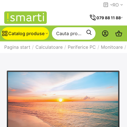
RO
079 88 11 88
Catalog produse
Pagina start
/
Calculatoare
/
Periferice PC
/
Monitoare
/