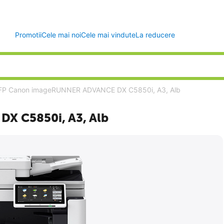
Promotii
Cele mai noi
Cele mai vindute
La reducere
P Canon imageRUNNER ADVANCE DX C5850i, A3, Alb
X C5850i, A3, Alb