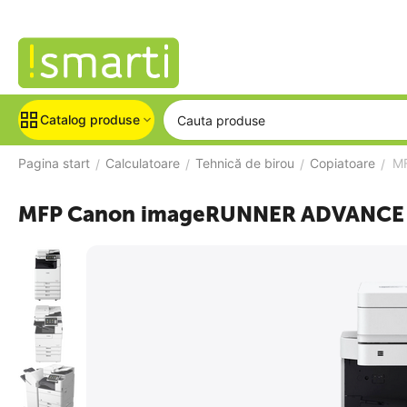
Catalog produse
Pagina start
Calculatoare
Tehnică de birou
Copiatoare
MF
/
/
/
/
MFP Canon imageRUNNER ADVANCE D