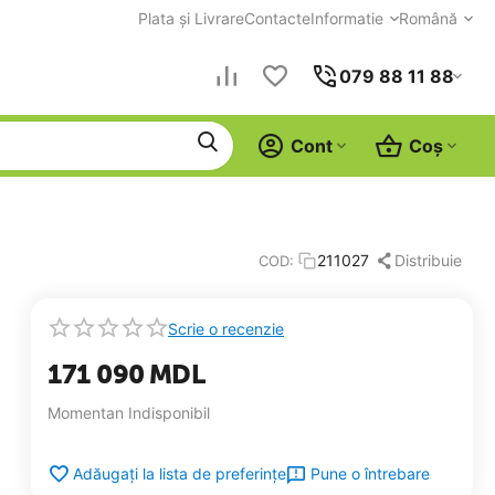
Plata și Livrare
Contacte
Informatie
Română
079 88 11 88
Cont
Coș
Distribuie
211027
COD:
Scrie o recenzie
171 090
MDL
Momentan Indisponibil
Pune o întrebare
Adăugați la lista de preferințe