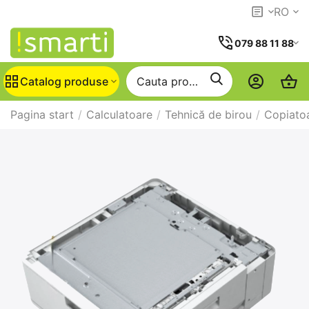
RO
079 88 11 88
Catalog produse
Pagina start
/
Calculatoare
/
Tehnică de birou
/
Copiato