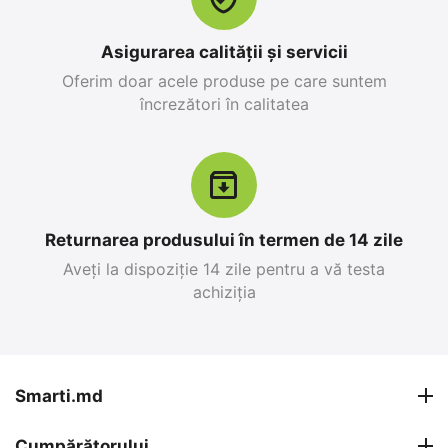
în stoc
25 499
MDL
26 999
MDL
Asigurarea calității și servicii
28 299
MDL
-10%
30 799
MDL
-12%
Oferim doar acele produse pe care suntem
încrezători în calitatea
12%
19%
Reducere
Reducere
Returnarea produsului în termen de 14 zile
Aveți la dispoziție 14 zile pentru a vă testa
achiziția
Apple iPhone 17 Pro
Apple iPhone 15,
Max 256 GB, Blue Deep
6GB/128GB, Negru
0.0
0.0
în stoc
în stoc
Smarti.md
26 999
MDL
12 499
MDL
Cumpărătorului