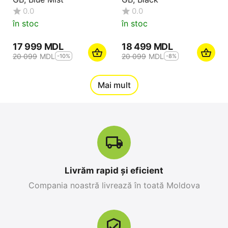
0.0
0.0
în stoc
în stoc
17 999
MDL
18 499
MDL
20 099
MDL
20 099
MDL
-10%
-8%
12%
Mai mult
Reducere
-10%
Livrăm rapid și eficient
Compania noastră livrează în toată Moldova
Apple iPhone 17 Pro
Apple iPhone 17 Pro
Max 256 GB, Orange
256 GB, Blue Deep
Cosmic
0.0
0.0
în stoc