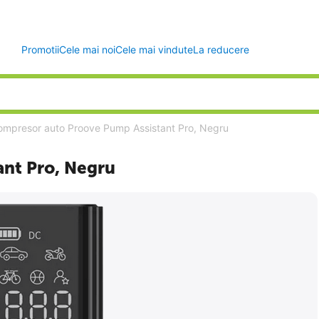
Promotii
Cele mai noi
Cele mai vindute
La reducere
ompresor auto Proove Pump Assistant Pro, Negru
nt Pro, Negru