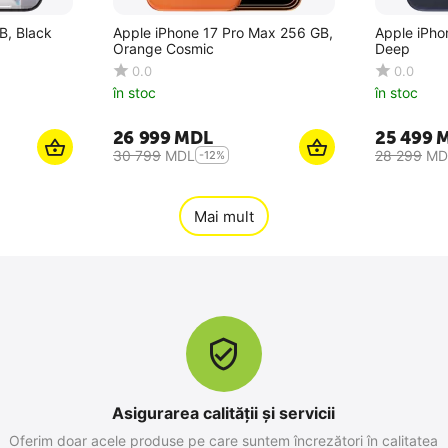
B, Black
Apple iPhone 17 Pro Max 256 GB,
Apple iPho
Orange Cosmic
Deep
0.0
0.0
în stoc
în stoc
26 999
MDL
25 499
30 799
MDL
28 299
MD
-12%
Mai mult
Asigurarea calității și servicii
Oferim doar acele produse pe care suntem încrezători în calitatea