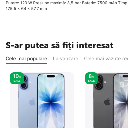
Putere: 120 W Presiune maximă: 3,5 bar Baterie: 7500 mAh Timp d
175.5 x 64 x 57.7 mm
S-ar putea să fiți interesat
Cele mai populare
La vanzare
Cele mai vazute re
10
8
%
%
SALE
SALE