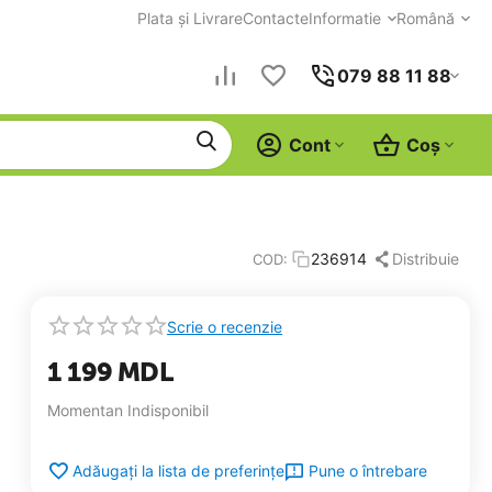
Plata și Livrare
Contacte
Informatie
Română
079 88 11 88
Cont
Coș
Distribuie
236914
COD:
Scrie o recenzie
1 199
MDL
Momentan Indisponibil
Pune o întrebare
Adăugați la lista de preferințe