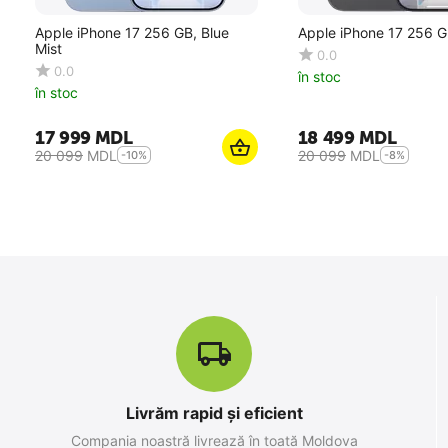
Apple iPhone 17 256 GB, Blue
Apple iPhone 17 256 G
Mist
0.0
0.0
în stoc
în stoc
17 999
MDL
18 499
MDL
20 099
MDL
20 099
MDL
-10%
-8%
10
%
SALE
Livrăm rapid și eficient
Apple iPhone 17 Pro Max 256 GB,
Compania noastră livrează în toată Moldova