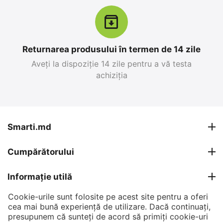
Returnarea produsului în termen de 14 zile
Aveți la dispoziție 14 zile pentru a vă testa
achiziția
Apple iPhone 17 Pro
Apple iPhone 15,
Max 256 GB, Blue Deep
6GB/128GB, Negru
0.0
0.0
în stoc
în stoc
Smarti.md
26 999
MDL
12 499
MDL
Cumpărătorului
30 799
MDL
15 399
MDL
-12%
-19%
Informație utilă
Cookie-urile sunt folosite pe acest site pentru a oferi
Contul meu
cea mai bună experiență de utilizare. Dacă continuați,
presupunem că sunteți de acord să primiți cookie-uri