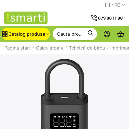
RO
079 88 11 88
Catalog produse
Pagina start
/
Calculatoare
/
Tehnică de birou
/
Imprima