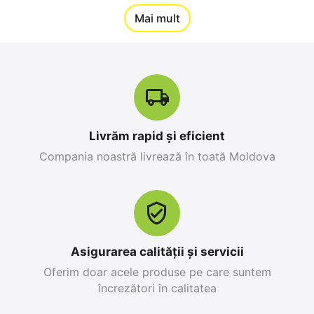
12%
Mai mult
Reducere
-10%
Livrăm rapid și eficient
Compania noastră livrează în toată Moldova
Apple iPhone 17 Pro
Apple iPhone 17 Pro
Max 256 GB, Orange
256 GB, Blue Deep
Cosmic
0.0
0.0
în stoc
în stoc
25 499
MDL
26 999
MDL
Asigurarea calității și servicii
28 299
MDL
-10%
30 799
MDL
-12%
Oferim doar acele produse pe care suntem
încrezători în calitatea
12%
19%
Reducere
Reducere