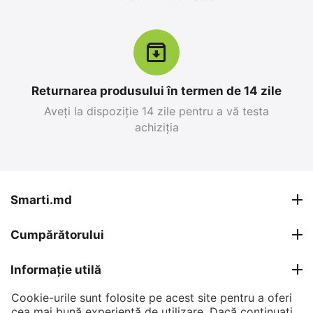
12%
Reducere
-10%
Returnarea produsului în termen de 14 zile
Aveți la dispoziție 14 zile pentru a vă testa
achiziția
Apple iPhone 17 Pro
Apple iPhone 17 Pro
Max 256 GB, Blue Deep
Max 256 GB, Silver
0.0
0.0
în stoc
în stoc
Smarti.md
26 999
MDL
27 599
MDL
Cumpărătorului
30 799
MDL
30 799
MDL
-12%
-10%
Informație utilă
Cookie-urile sunt folosite pe acest site pentru a oferi
Contul meu
cea mai bună experiență de utilizare. Dacă continuați,