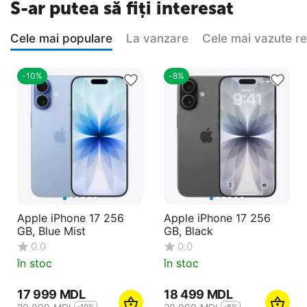
S-ar putea să fiți interesat
Cele mai populare
La vanzare
Cele mai vazute r
-10%
-8%
Apple iPhone 17 256
Apple iPhone 17 256
GB, Blue Mist
GB, Black
0.0
0.0
în stoc
în stoc
17 999
MDL
18 499
MDL