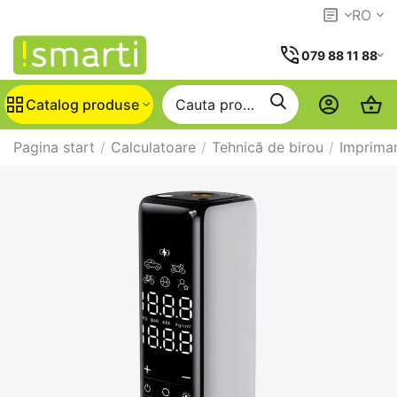
RO
079 88 11 88
Catalog produse
Pagina start
/
Calculatoare
/
Tehnică de birou
/
Imprima