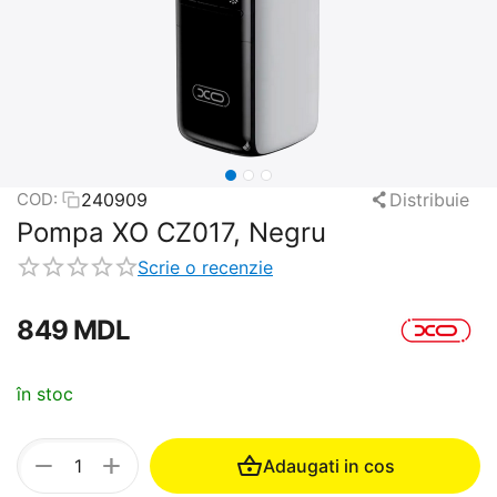
240909
Distribuie
COD:
Pompa XO CZ017, Negru
Scrie o recenzie
‍849‍
MDL
în stoc
+
−
Adaugati in cos