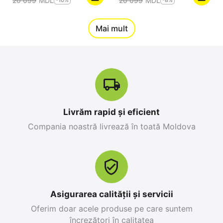
20 099
MDL
20 099
MDL
-10%
-8%
12%
Mai mult
Reducere
-10%
Livrăm rapid și eficient
Compania noastră livrează în toată Moldova
Apple iPhone 17 Pro
Apple iPhone 17 Pro
Max 256 GB, Orange
256 GB, Blue Deep
Cosmic
0.0
0.0
în stoc
în stoc
25 499
MDL
26 999
MDL
Asigurarea calității și servicii
28 299
MDL
-10%
30 799
MDL
-12%
Oferim doar acele produse pe care suntem
încrezători în calitatea